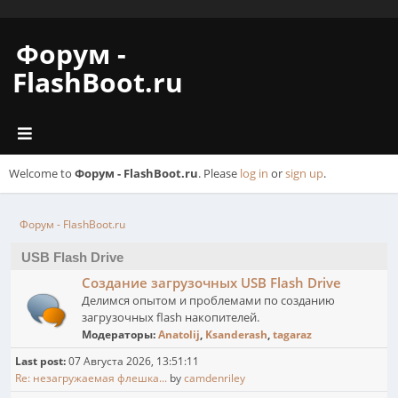
Форум -
FlashBoot.ru
Welcome to
Форум - FlashBoot.ru
. Please
log in
or
sign up
.
Форум - FlashBoot.ru
USB Flash Drive
Создание загрузочных USB Flash Drive
Делимся опытом и проблемами по созданию
загрузочных flash накопителей.
Модераторы:
Anatolij
,
Ksanderash
,
tagaraz
Last post:
07 Августа 2026, 13:51:11
Re: незагружаемая флешка...
by
camdenriley