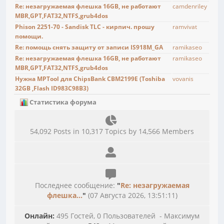
Re: незагружаемая флешка 16GB, не работают
camdenriley
MBR,GPT,FAT32,NTFS,grub4dos
Phison 2251-70 - Sandisk TLC - кирпич. прошу
ramvivat
помощи.
Re: помощь снять защиту от записи IS918M_GA
ramikaseo
Re: незагружаемая флешка 16GB, не работают
ramikaseo
MBR,GPT,FAT32,NTFS,grub4dos
Нужна MPTool для ChipsBank CBM2199E (Toshiba
vovanis
32GB ,Flash ID983C98B3)
Статистика форума
54,092 Posts in 10,317 Topics by 14,566 Members
Последнее сообщение:
"
Re: незагружаемая
флешка...
"
(07 Августа 2026, 13:51:11)
Онлайн:
495 Гостей, 0 Пользователей - Максимум