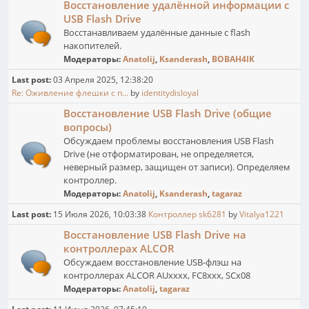
Восстановление удалённой информации с
USB Flash Drive
Восстанавливаем удалённые данные с flash
накопителей.
Модераторы:
Anatolij
,
Ksanderash
,
BOBAH4IK
Last post:
03 Апреля 2025, 12:38:20
Re: Оживление флешки с п...
by
identitydisloyal
Восстановление USB Flash Drive (общие
вопросы)
Обсуждаем проблемы восстановления USB Flash
Drive (не отформатирован, не определяется,
неверный размер, защищен от записи). Определяем
контроллер.
Модераторы:
Anatolij
,
Ksanderash
,
tagaraz
Last post:
15 Июля 2026, 10:03:38
Контроллер sk6281
by
Vitalya1221
Восстановление USB Flash Drive на
контроллерах ALCOR
Обсуждаем восстановление USB-флэш на
контроллерах ALCOR AUxxxx, FC8xxx, SCx08
Модераторы:
Anatolij
,
tagaraz