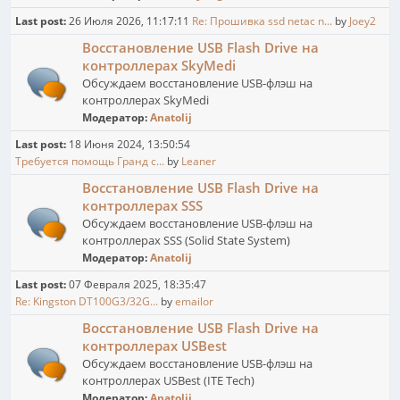
Last post:
26 Июля 2026, 11:17:11
Re: Прошивка ssd netac n...
by
Joey2
Восстановление USB Flash Drive на
контроллерах SkyMedi
Обсуждаем восстановление USB-флэш на
контроллерах SkyMedi
Модератор:
Anatolij
Last post:
18 Июня 2024, 13:50:54
Требуется помощь Гранд с...
by
Leaner
Восстановление USB Flash Drive на
контроллерах SSS
Обсуждаем восстановление USB-флэш на
контроллерах SSS (Solid State System)
Модератор:
Anatolij
Last post:
07 Февраля 2025, 18:35:47
Re: Kingston DT100G3/32G...
by
emailor
Восстановление USB Flash Drive на
контроллерах USBest
Обсуждаем восстановление USB-флэш на
контроллерах USBest (ITE Tech)
Модератор:
Anatolij