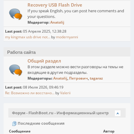
Recovery USB Flash Drive
If you speak English, you can post here comments and
your questions.
Модератор:
Anatolij
Last post:
05 Апреля 2025, 12:38:28
my kingmax usb drive not...
by
modernyanni
Работа сайта
Общий раздел
В этом разделе можно вести разговоры на темы не
входящие в другие подразделы.
Модераторы:
Anatolij
,
Петрович
,
tagaraz
Last post:
08 Июля 2026, 09:46:19
Re: Возможно ли восстано...
by
Valerii
Форум - FlashBoot.ru - Информационный центр
Последние сообщения
Сообщение
Автор