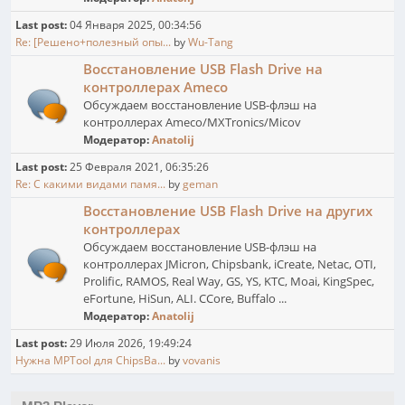
Last post:
04 Января 2025, 00:34:56
Re: [Решено+полезный опы...
by
Wu-Tang
Восстановление USB Flash Drive на
контроллерах Ameco
Обсуждаем восстановление USB-флэш на
контроллерах Ameco/MXTronics/Micov
Модератор:
Anatolij
Last post:
25 Февраля 2021, 06:35:26
Re: С какими видами памя...
by
geman
Восстановление USB Flash Drive на других
контроллерах
Обсуждаем восстановление USB-флэш на
контроллерах JMicron, Chipsbank, iCreate, Netac, OTI,
Prolific, RAMOS, Real Way, GS, YS, KTC, Moai, KingSpec,
eFortune, HiSun, ALI. CCore, Buffalo ...
Модератор:
Anatolij
Last post:
29 Июля 2026, 19:49:24
Нужна MPTool для ChipsBa...
by
vovanis