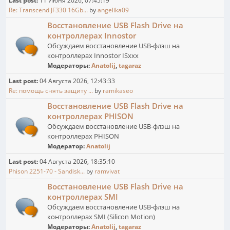
Last post:
11 Июня 2026, 07:45:19
Re: Transcend JF330 16Gb...
by
angelika09
Восстановление USB Flash Drive на
контроллерах Innostor
Обсуждаем восстановление USB-флэш на
контроллерах Innostor ISxxx
Модераторы:
Anatolij
,
tagaraz
Last post:
04 Августа 2026, 12:43:33
Re: помощь снять защиту ...
by
ramikaseo
Восстановление USB Flash Drive на
контроллерах PHISON
Обсуждаем восстановление USB-флэш на
контроллерах PHISON
Модератор:
Anatolij
Last post:
04 Августа 2026, 18:35:10
Phison 2251-70 - Sandisk...
by
ramvivat
Восстановление USB Flash Drive на
контроллерах SMI
Обсуждаем восстановление USB-флэш на
контроллерах SMI (Silicon Motion)
Модераторы:
Anatolij
,
tagaraz