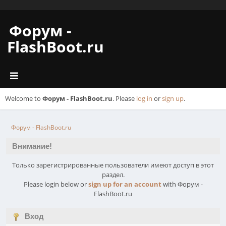
Форум -
FlashBoot.ru
Welcome to
Форум - FlashBoot.ru
. Please
log in
or
sign up
.
Форум - FlashBoot.ru
Внимание!
Только зарегистрированные пользователи имеют доступ в этот
раздел.
Please login below or
sign up for an account
with Форум -
FlashBoot.ru
Вход