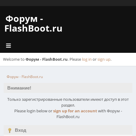
Форум -
FlashBoot.ru
Welcome to
Форум - FlashBoot.ru
. Please
log in
or
sign up
.
Форум - FlashBoot.ru
Внимание!
Только зарегистрированные пользователи имеют доступ в этот
раздел.
Please login below or
sign up for an account
with Форум -
FlashBoot.ru
Вход