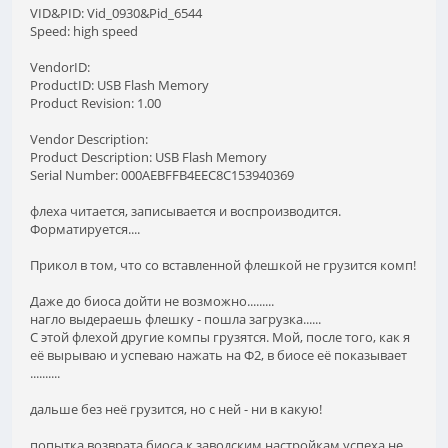
VID&PID: Vid_0930&Pid_6544
Speed: high speed
VendorID:
ProductID: USB Flash Memory
Product Revision: 1.00
Vendor Description:
Product Description: USB Flash Memory
Serial Number: 000AEBFFB4EEC8C153940369
флеха читается, записывается и воспроизводится.
Форматируется....
Прикол в том, что со вставленной флешкой не грузится комп!
Даже до биоса дойти не возможно.........
нагло выдераешь флешку - пошла загрузка......
С этой флехой другие компы грузятся. Мой, после того, как я
её вырываю и успеваю нажать на Ф2, в биосе её показывает
..........
дальше без неё грузится, но с ней - ни в какую!
попытка возврата биоса к заводским настройкам успеха не