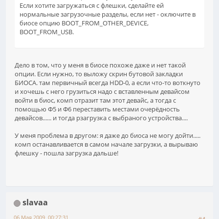
Если хотите загружаться с флешки, сделайте ей
нормальные загрузочные разделы, если нет - оключите в
биосе опцию BOOT_FROM_OTHER_DEVICE,
BOOT_FROM_USB.
Дело в том, что у меня в биосе похоже даже и нет такой
опции. Если нужно, то выложу скрин бутовой закладки
БИОСА. там первичный всегда HDD-0, а если что-то воткнуто
и хочешь с него грузиться надо с вставленным девайсом
войти в биос, комп отразит там этот девайс, а тогда с
помощью Ф5 и Ф6 переставить местами очерёдность
девайсов...... и тогда pзагрузка с выбраного устройства....
У меня проблема в другом: я даже до биоса не могу дойти.....
комп останавливается в самом начале загрузки, а вырываю
флешку - пошла загрузка дальше!
slavaa
06 Мая 2009, 00:27:31