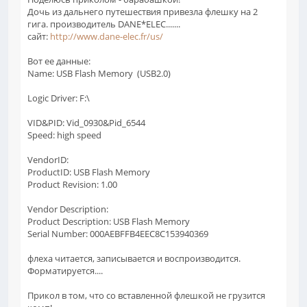
Дочь из дальнего путешествия привезла флешку на 2
гига. производитель DANE*ELEC.......
сайт:
http://www.dane-elec.fr/us/
Вот ее данные:
Name: USB Flash Memory (USB2.0)
Logic Driver: F:\
VID&PID: Vid_0930&Pid_6544
Speed: high speed
VendorID:
ProductID: USB Flash Memory
Product Revision: 1.00
Vendor Description:
Product Description: USB Flash Memory
Serial Number: 000AEBFFB4EEC8C153940369
флеха читается, записывается и воспроизводится.
Форматируется....
Прикол в том, что со вставленной флешкой не грузится