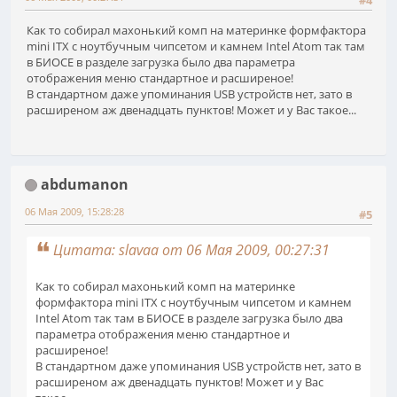
#4
Как то собирал махонький комп на материнке формфактора
mini ITX с ноутбучным чипсетом и камнем Intel Atom так там
в БИОСЕ в разделе загрузка было два параметра
отображения меню стандартное и расширеное!
В стандартном даже упоминания USB устройств нет, зато в
расширеном аж двенадцать пунктов! Может и у Вас такое...
abdumanon
06 Мая 2009, 15:28:28
#5
Цитата: slavaa от 06 Мая 2009, 00:27:31
Как то собирал махонький комп на материнке
формфактора mini ITX с ноутбучным чипсетом и камнем
Intel Atom так там в БИОСЕ в разделе загрузка было два
параметра отображения меню стандартное и
расширеное!
В стандартном даже упоминания USB устройств нет, зато в
расширеном аж двенадцать пунктов! Может и у Вас