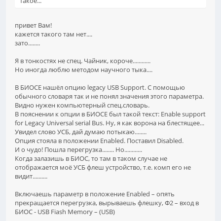
такое...
привет Вам!
кажется такого там нет....
зато........
Я в тонкостях не спец. Чайник, короче............
Но иногда люблю методом научного тыка....
В БИОСЕ нашёл опцию legacy USB Support. С помощью
обычного словаря так и не понял значения этого параметра.
Видно нужен компьютерный спец.словарь.
В пояснении к опции в БИОСЕ был такой текст: Enable support
for Legacy Universal serial Bus. Ну, я как ворона на блестящее...
Увидел слово УСБ, дай думаю потыкаю........
Опция стояла в положении Enabled. Поставил Disabled.
И о чудо! Пошла перегрузка........ Но............
Когда залазишь в БИОС, то там в таком случае не
отображается моё УСБ флеш устройство, т.е. комп его не
видит..........
Включаешь параметр в положение Enabled – опять
прекращается перегрузка, вырываешь флешку, Ф2 – вход в
БИОС - USB Fiash Memory – (USB)