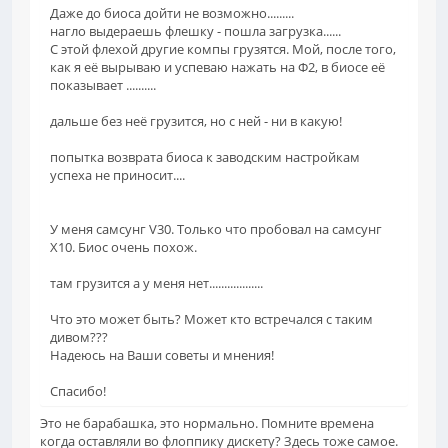
Даже до биоса дойти не возможно.........
нагло выдераешь флешку - пошла загрузка......
С этой флехой другие компы грузятся. Мой, после того,
как я её вырываю и успеваю нажать на Ф2, в биосе её
показывает ..........
дальше без неё грузится, но с ней - ни в какую!
попытка возврата биоса к заводским настройкам
успеха не приносит....
У меня самсунг V30. Только что пробовал на самсунг
X10. Биос очень похож.
там грузится а у меня нет..................
Что это может быть? Может кто встречался с таким
дивом???
Надеюсь на Ваши советы и мнения!
Спасибо!
Это не барабашка, это нормально. Помните времена
когда оставляли во флоппику дискету? Здесь тоже самое.