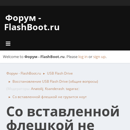
Форум -
FlashBoot.ru
Welcome to
Форум - FlashBoot.ru
. Please
log in
or
sign up
.
Форум - FlashBoot.ru
USB Flash Drive
►
Восстановление USB Flash Drive (общие вопросы)
►
(Модераторы:
Anatolij
,
Ksanderash
,
tagaraz
)
Со вставленной флешкой не грузится ноут
►
Со вставленной
флешкой не