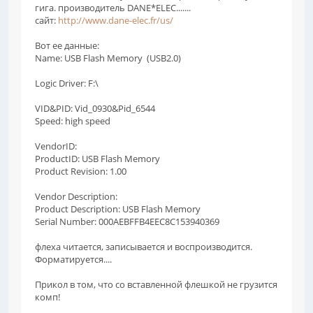
гига. производитель DANE*ELEC.......
сайт:
http://www.dane-elec.fr/us/
Вот ее данные:
Name: USB Flash Memory (USB2.0)
Logic Driver: F:\
VID&PID: Vid_0930&Pid_6544
Speed: high speed
VendorID:
ProductID: USB Flash Memory
Product Revision: 1.00
Vendor Description:
Product Description: USB Flash Memory
Serial Number: 000AEBFFB4EEC8C153940369
флеха читается, записывается и воспроизводится.
Форматируется....
Прикол в том, что со вставленной флешкой не грузится
комп!