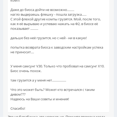
комп!
Даже до биоса дойти не возможно.........
нагло выдераешь флешку - пошла загрузка......
С этой флехой другие компы грузятся. Мой, после того,
как я её вырываю и успеваю нажать на Ф2, в биосе её
показывает ..........
дальше без неё грузится, но с ней - ни в какую!
попытка возврата биоса к заводским настройкам успеха
не приносит....
У меня самсунг V30. Только что пробовал на самсунг X10.
Биос очень похож.
там грузится а у меня нет..................
Что это может быть? Может кто встречался с таким
дивом???
Надеюсь на Ваши советы и мнения!
Спасибо!
Это не барабашка, это нормально. Помните времена когда