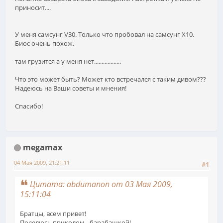
приносит....
У меня самсунг V30. Только что пробовал на самсунг X10.
Биос очень похож.
там грузится а у меня нет..................
Что это может быть? Может кто встречался с таким дивом???
Надеюсь на Ваши советы и мнения!
Спасибо!
megamax
04 Мая 2009, 21:21:11
#1
Цитата: abdumanon от 03 Мая 2009,
15:11:04
Братцы, всем привет!
Поделюсь приколом - барабашкой!