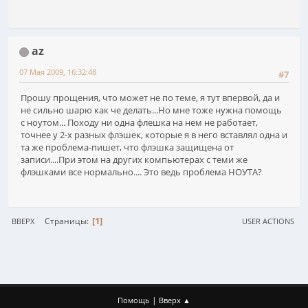
az
07 Мая 2009, 16:32:48
#7
Прошу прощения, что может не по теме, я тут впервой, да и
не сильно шарю как че делать...Но мне тоже нужна помощь
с ноутом... Походу ни одна флешка на нем не работает,
точнее у 2-х разных флэшек, которые я в него вставлял одна и
та же проблема-пишет, что флэшка защищена от
записи....При этом на других компьютерах с теми же
флэшками все нормально.... Это ведь проблема НОУТА?
1
Страницы
ВВЕРХ
USER ACTIONS
|
Помощь
Вверх ▲