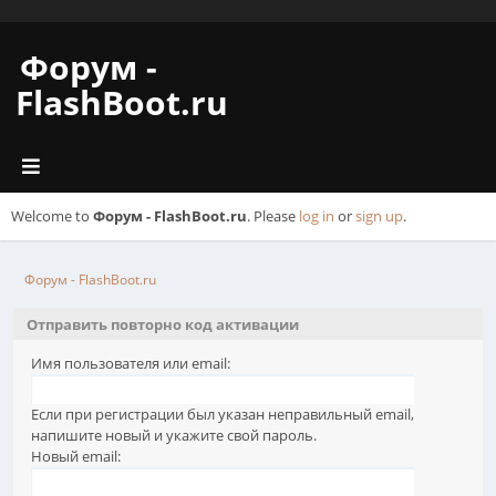
Форум -
FlashBoot.ru
Welcome to
Форум - FlashBoot.ru
. Please
log in
or
sign up
.
Форум - FlashBoot.ru
Отправить повторно код активации
Имя пользователя или email:
Если при регистрации был указан неправильный email,
напишите новый и укажите свой пароль.
Новый email: