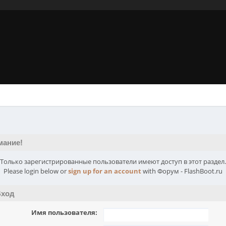
мание!
Только зарегистрированные пользователи имеют доступ в этот раздел.
Please login below or
sign up for an account
with Форум - FlashBoot.ru
ход
Имя пользователя: