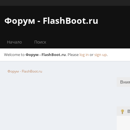
Форум - FlashBoot.ru
Начало
Поиск
Welcome to
Форум - FlashBoot.ru
. Please
log in
or
sign up
.
Форум - FlashBoot.ru
Вни
В