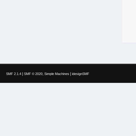
|
,
|
SMF 2.1.4
SMF © 2020
Simple Machines
idesignSMF