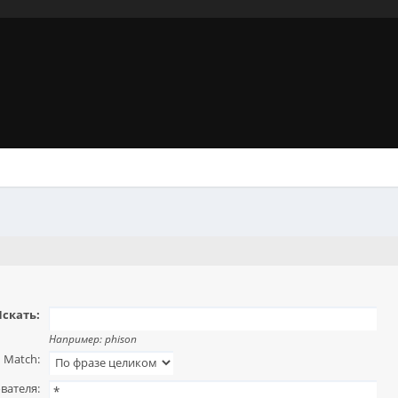
скать:
Например:
phison
Match:
вателя: