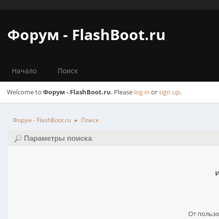
Форум - FlashBoot.ru
Начало
Поиск
Welcome to
Форум - FlashBoot.ru
. Please
log in
or
sign up
.
Форум - FlashBoot.ru
Поиск
►
Параметры поиска
И
От пользо