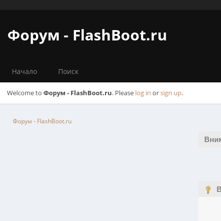
Форум - FlashBoot.ru
Начало
Поиск
Welcome to
Форум - FlashBoot.ru
. Please
log in
or
sign up
.
Форум - FlashBoot.ru
Вни
В