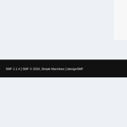
|
,
|
SMF 2.1.4
SMF © 2020
Simple Machines
idesignSMF