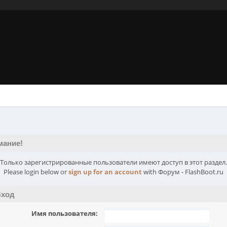
мание!
Только зарегистрированные пользователи имеют доступ в этот раздел.
Please login below or
sign up for an account
with Форум - FlashBoot.ru
ход
Имя пользователя: