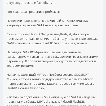
отсутствует в файле flashdb.ini.
Что делать для решения проблемы:
Подключи накопитель через чистый SATA: Включи SSD
напрямую в разъем SATA на материнской плате.
Сними точный FlashID: Запусти smi_flash_id_ata.exe при
прямом SATA-подключении, чтобы получить точную модель
NAND-памяти и полный FlashID без помех от адаптера.
Переведи SSD в ROM-режим: Замкни два контакта
(джампер/ROM-пады) на плате SSD, включи ПК, а затем сними
перемычку. В прошивальщике диск должен определиться в
тестовом режиме.
Найди подходящий MPTool: Подбери версию SM2259XT
MPTool, которая точно поддерживает твою память Micron
(перед запуском прошивальщика проверь наличие своего
FlashID в файле flashdb.ini).
Как только подключишь SSD напрямую по SATA и найдешь
правильную сборку MPTool с нужной базой FlashDB,
прошивка должна пройти без ошибок! Напиши, если что-то