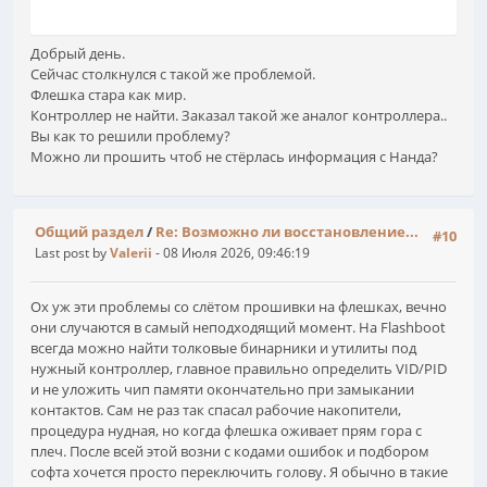
Добрый день.
Сейчас столкнулся с такой же проблемой.
Флешка стара как мир.
Контроллер не найти. Заказал такой же аналог контроллера..
Вы как то решили проблему?
Можно ли прошить чтоб не стёрлась информация с Нанда?
Общий раздел
/
Re: Возможно ли восстановление...
#10
Last post by
Valerii
- 08 Июля 2026, 09:46:19
Ох уж эти проблемы со слётом прошивки на флешках, вечно
они случаются в самый неподходящий момент. На Flashboot
всегда можно найти толковые бинарники и утилиты под
нужный контроллер, главное правильно определить VID/PID
и не уложить чип памяти окончательно при замыкании
контактов. Сам не раз так спасал рабочие накопители,
процедура нудная, но когда флешка оживает прям гора с
плеч. После всей этой возни с кодами ошибок и подбором
софта хочется просто переключить голову. Я обычно в такие