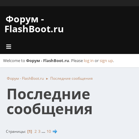
Форум -
FlashBoot.ru
Welcome to
Форум - FlashBoot.ru
. Please
log in
or
sign up
.
Форум - FlashBoot.ru
Последние сообщения
►
Последние
сообщения
1
2
3
...
10
Страницы