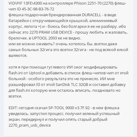
VID\PIF 13FE\4300 на контроллере Phison 2251-70 (2270) флеш-
чип ID 45-3C-98-B3-76-72
флешка подарочная брендированная DURACELL - в виде
батарейки с откручивающейся крышкой, алюминиевый
корпус. лепота =) и - боюсь без болгарки я ее не разберу. ибо
сейчас это 2270 PRAM USB DEVICE - прошу любить и жаловать,
брелочек. в UPTOOL 2093 ее не видно.
или ее можно оживить? очень хотелось бы. всетки даже
самых больных 32гига это всетки 32гига - не под всякой елкой
валяются.
хотя я при помощи гуглевого ИИ смог модифицировать
flash.ini от Uptool и добавить в список флеш-чипов чип от этой
больной - особого результата это не принесло. ИИ мне
разшифровал ID от этой SanDisk TLC 32GB и составил добавку
для flash.ini которую мне осталось вписать. поздновато но
всетки.
EDIT: сегодня скачал SP-TOOL 9000 v3.7F.92 - в нем флешка
увиделась. запустил процесс. получил зеленый успешный
экран. передернул и получил опять старый добрый
2270_pram_usb_device