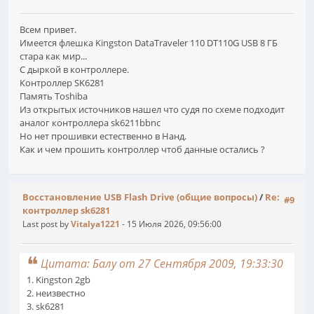
Всем привет.
Имеется флешка Kingston DataTraveler 110 DT110G USB 8 ГБ
стара как мир...
С дыркой в контроллере.
Контроллер SK6281
Память Toshiba
Из открытых источников нашел что судя по схеме подходит
аналог контроллера sk6211bbnc
Но нет прошивки естественно в Нанд.
Как и чем прошить контроллер чтоб данные остались ?
Восстановление USB Flash Drive (общие вопросы)
/
Re:
#9
контроллер sk6281
Last post by
Vitalya1221
- 15 Июля 2026, 09:56:00
Цитата: Балу от 27 Сентября 2009, 19:33:30
1. Kingston 2gb
2. неизвестно
3. sk6281