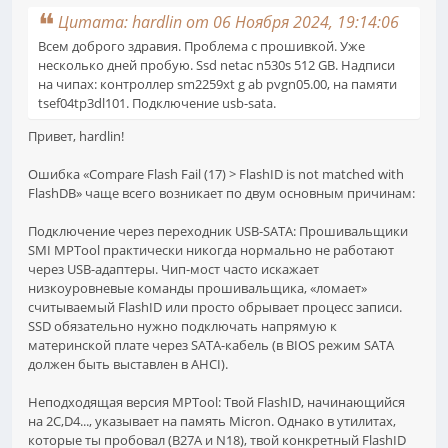
Цитата: hardlin от 06 Ноября 2024, 19:14:06
Всем доброго здравия. Проблема с прошивкой. Уже
несколько дней пробую. Ssd netac n530s 512 GB. Надписи
на чипах: контроллер sm2259xt g ab pvgn05.00, на памяти
tsef04tp3dl101. Подключение usb-sata.
nulls brawl
Привет, hardlin!
Ошибка «Compare Flash Fail (17) > FlashID is not matched with
FlashDB» чаще всего возникает по двум основным причинам:
Подключение через переходник USB-SATA: Прошивальщики
SMI MPTool практически никогда нормально не работают
через USB-адаптеры. Чип-мост часто искажает
низкоуровневые команды прошивальщика, «ломает»
считываемый FlashID или просто обрывает процесс записи.
SSD обязательно нужно подключать напрямую к
материнской плате через SATA-кабель (в BIOS режим SATA
должен быть выставлен в AHCI).
Неподходящая версия MPTool: Твой FlashID, начинающийся
на 2C,D4..., указывает на память Micron. Однако в утилитах,
которые ты пробовал (B27A и N18), твой конкретный FlashID