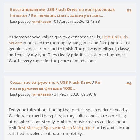
Восстановление USB Flash Drive на контроллерах
#3
Innostor
/
Re: помощь снять защиту от зап...
Last post by
ramikaseo
- 04 Августа 2026, 12:43:33
As someone who values quality over cheap thrills,
Delhi Call Girls
Service
impressed me thoroughly. No games, no fake photos, just
genuine service from start to finish. The girl was intelligent, classy,
and exactly my type. They clearly prioritize customer happiness.
Worth every rupee for the peace of mind alone.
Создание загрузочных USB Flash Drive
/
Re:
#4
незагружаемая флешка 16GB,...
Last post by
ramikaseo
- 31 Июля 2026, 09:59:18
Everyone talks about finding that perfect spa experience nearby.
We deliver expert therapists, luxury suites, and a stress-melting
atmosphere consistently. Ambient music creates an ideal mood.
Visit
Best Massage Spa Near Me in Mahipalpur
today and join our
satisfied traveler client base completely.