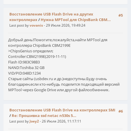
Восстановление USB Flash Drive на других
#5
контроллерах
/
Нужна MPTool для ChipsBank CBM...
Last post by
vovanis
- 29 Июля 2026, 19:49:24
Добрый день!Помогите,пожалуйста,найти MPTool для
контроллера ChipsBank CBM2199E
>ChipsGenius определил;
Соntroller:CBM2199E(2019-11-11)
Flash ID:983С98B3
NAND:Toshiba 32 GB
VID/PID:048D:1234
Старые сайты (usbdev.ru и др.)недоступны.Буду очень
благодарен,если кто-нибудь поделится подходящей версией
MPTool через Google Drive или другой файлообменник.
Восстановление USB Flash Drive на контроллерах SMI
#6
/
Re: Прошивка ssd netac n530s 5...
Last post by
Joey2
- 26 Июля 2026, 11:17:11