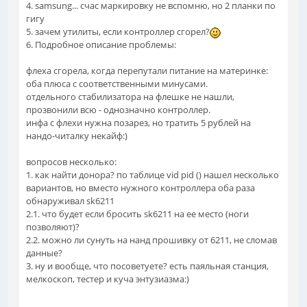
4. samsung... счас маркировку не вспомню, но 2 планки по
гигу
5. зачем утилиты, если контроллер сгорел?
6. Подробное описание проблемы:
флеха сгорела, когда перепутали питание на материнке:
оба плюса с соответственными минусами.
отдельного стабилизатора на флешке не нашли,
прозвонили всю - однозначно контроллер.
инфа с флехи нужна позарез, но тратить 5 рублей на
нандо-читалку некайф:)
вопросов несколько:
1. как найти донора? по таблице vid pid () нашел несколько
вариантов, но вместо нужного контроллера оба раза
обнаруживал sk6211
2.1. что будет если бросить sk6211 на ее место (ноги
позволяют)?
2.2. можно ли сунуть на нанд прошивку от 6211, не сломав
данные?
3. ну и вообще, что посоветуете? есть паяльная станция,
мелкоскоп, тестер и куча энтузиазма:)