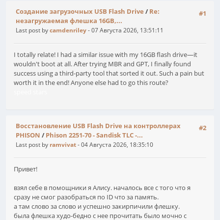
Создание загрузочных USB Flash Drive
/
Re:
#1
незагружаемая флешка 16GB,...
Last post by
camdenriley
- 07 Августа 2026, 13:51:11
I totally relate! I had a similar issue with my 16GB flash drive—it
wouldn't boot at all. After trying MBR and GPT, I finally found
success using a third-party tool that sorted it out. Such a pain but
worth it in the end! Anyone else had to go this route?
speed stars
Восстановление USB Flash Drive на контроллерах
#2
PHISON
/
Phison 2251-70 - Sandisk TLC -...
Last post by
ramvivat
- 04 Августа 2026, 18:35:10
Привет!
взял себе в помощники я Алису. началось все с того что я
сразу не смог разобраться по ID что за память.
а там слово за слово и успешно закирпичили флешку.
была флешка худо-бедно с нее прочитать было мочно с