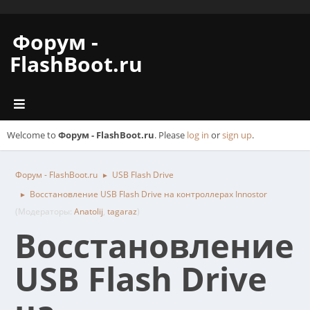
Форум -
FlashBoot.ru
Welcome to
Форум - FlashBoot.ru
. Please
log in
or
sign up
.
Форум - FlashBoot.ru
USB Flash Drive
►
Восстановление USB Flash Drive на контроллерах Innostor
►
(Модераторы:
Anatolij
,
tagaraz
)
Восстановление
USB Flash Drive