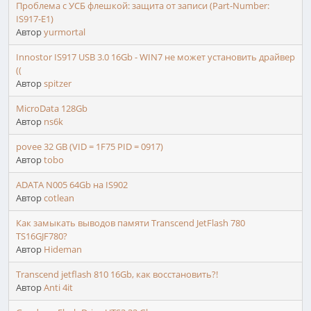
Проблема с УСБ флешкой: защита от записи (Part-Number:
IS917-E1)
Автор
yurmortal
Innostor IS917 USB 3.0 16Gb - WIN7 не может установить драйвер
((
Автор
spitzer
MicroData 128Gb
Автор
ns6k
povee 32 GB (VID = 1F75 PID = 0917)
Автор
tobo
ADATA N005 64Gb на IS902
Автор
cotlean
Как замыкать выводов памяти Transcend JetFlash 780
TS16GJF780?
Автор
Hideman
Transcend jetflash 810 16Gb, как восстановить?!
Автор
Anti 4it