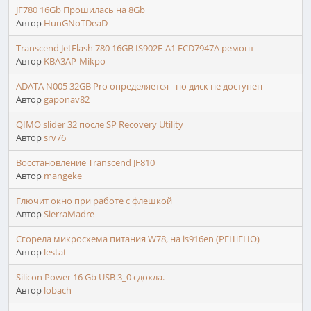
JF780 16Gb Прошилась на 8Gb
Автор
HunGNoTDeaD
Transcend JetFlash 780 16GB IS902E-A1 ECD7947A ремонт
Автор
KBA3AP-Mikpo
ADATA N005 32GB Pro определяется - но диск не доступен
Автор
gaponav82
QIMO slider 32 после SP Recovery Utility
Автор
srv76
Восстановление Transcend JF810
Автор
mangeke
Глючит окно при работе с флешкой
Автор
SierraMadre
Сгорела микросхема питания W78, на is916en (РЕШЕНО)
Автор
lestat
Silicon Power 16 Gb USB 3_0 сдохла.
Автор
lobach