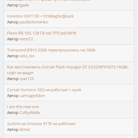
Автор
lgaek
Innostor IS917 E0 + th58teg9cdjbas9
Автор
paulleshchenko
Flexis RB-105, 128 ГБ vid 1f75 pid 0918
Автор
rems12
Transcend JF810 32Gb перепрошилась на 16Gb
Автор
veta_los
Как восстановить Corsair Flash Voyager GT 3.0 (CMFVYGT3-16GB) ,
софт не видит
Автор
user125
Corsair Survivor 32G не работает с нуля
Автор
carmageddon
I am the new one
Автор
ColbyWelle
Suntrsi на Innostar 917E не работает
Автор
dimel