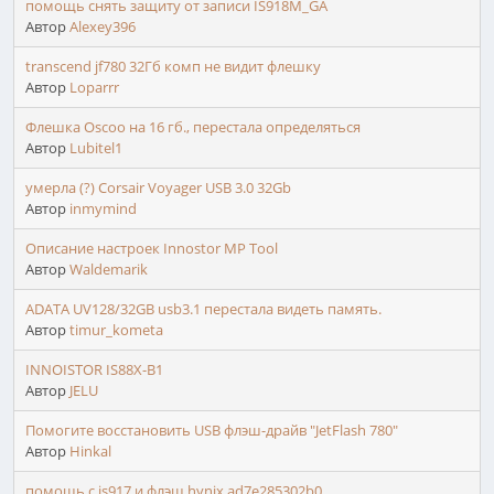
помощь снять защиту от записи IS918M_GA
Автор
Alexey396
transcend jf780 32Гб комп не видит флешку
Автор
Loparrr
Флешка Oscoo на 16 гб., перестала определяться
Автор
Lubitel1
умерла (?) Corsair Voyager USB 3.0 32Gb
Автор
inmymind
Описание настроек Innostor MP Tool
Автор
Waldemarik
ADATA UV128/32GB usb3.1 перестала видеть память.
Автор
timur_kometa
INNOISTOR IS88X-B1
Автор
JELU
Помогите восстановить USB флэш-драйв "JetFlash 780"
Автор
Hinkal
помощь с is917 и флэш hynix ad7e285302b0