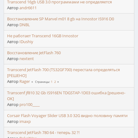
Transcend 16gb USB 3.0 программами не определяется
Автор
andr6611
Восстановление SP Marvel m01 8 gb на Innostor IS916 D0
Автор
DNBL
Не работает Transcend 16GB Innostor
Автор
IDushiy
Восстановление JetFlash 760
Автор
nextent
Transcend JetFlash 700 (TS32GF700) перестала определяться
[РЕШЕНО]
Автор
Rager
1
2
Страницы
Transcenf jf810 32 Gb IS916EN TDGSTAP-1D03 ошибка [решено-
ОК]
Автор
pro100____
Corsair Flash Voyager Slider USB 3.0 32G видно половину памяти
Автор
imaxp
Transcend JetFlash 780 64 - теперь 32 ?!