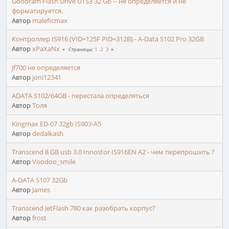
Goodram Flash Drive UTS3 32 Gb -- не определяется и не
форматируется.
Автор
maleficmax
Контроллер IS916 (VID=125F PID=312B) - A-Data S102 Pro 32GB
Автор
xPaXaNx
1
2
3
Страницы
jf700 не определяется
Автор
joni12341
ADATA S102/64GB - перестала определяться
Автор
Толя
Kingmax ED-07 32gb IS903-A5
Автор
dedalkash
Transcend 8 GB usb 3.0 Innostor IS916EN A2 - чем перепрошить ?
Автор
Voodoo_smile
A-DATA S107 32Gb
Автор
James
Transcend JetFlash 780 как разобрать корпус?
Автор
frost