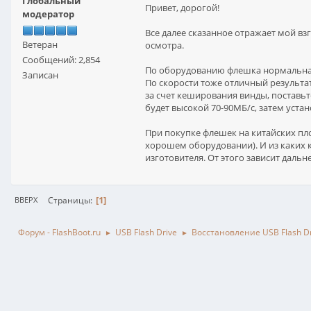
Глобальный
Привет, дорогой!
модератор
Все далее сказанное отражает мой вз
Ветеран
осмотра.
Сообщений: 2,854
По оборудованию флешка нормальная
Записан
По скорости тоже отличный результат
за счет кеширования винды, поставь
будет высокой 70-90МБ/с, затем устан
При покупке флешек на китайских пло
хорошем оборудовании). И из каких 
изготовителя. От этого зависит даль
1
Страницы
ВВЕРХ
Форум - FlashBoot.ru
USB Flash Drive
Восстановление USB Flash Dr
►
►