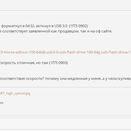
форматнул в fat32, воткнул в USB 3.0 (1f75 0902)
не соответствует заявленной как продавцом. так и на оф сайте.
23-Horse-edition-100-64GB-usb3-0-usb-flash-drive-100-64g-usb-flash-drive
корость отличная, но там (1f75 0903)
соответствия скорости? почему она медленная у меня, а у чела (купив
Y_high_speed.jpg
но