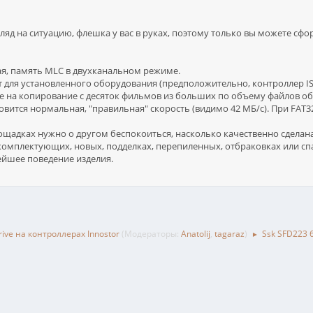
гляд на ситуацию, флешка у вас в руках, поэтому только вы можете сфо
, память MLC в двухканальном режиме.
 для установленного оборудования (предположительно, контроллер IS90
те на копирование с десяток фильмов из больших по объему файлов об
овится нормальная, "правильная" скорость (видимо 42 МБ/c). При FAT3
щадках нужно о другом беспокоиться, насколько качественно сделана ф
комплектующих, новых, подделках, перепиленных, отбраковках или спа
нейшее поведение изделия.
ive на контроллерах Innostor
(Модераторы:
Anatolij
,
tagaraz
)
Ssk SFD223 
►