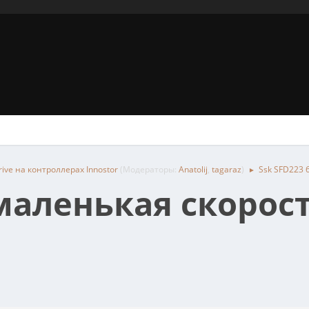
ive на контроллерах Innostor
(Модераторы:
Anatolij
,
tagaraz
)
Ssk SFD223 
►
маленькая скорост