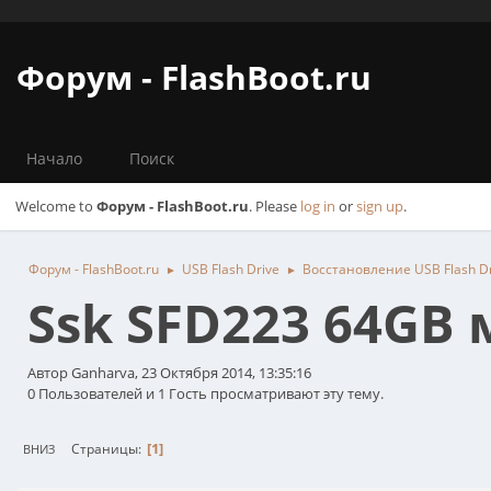
Форум - FlashBoot.ru
Начало
Поиск
Welcome to
Форум - FlashBoot.ru
. Please
log in
or
sign up
.
Форум - FlashBoot.ru
USB Flash Drive
Восстановление USB Flash Dr
►
►
Ssk SFD223 64GB 
Автор Ganharva, 23 Октября 2014, 13:35:16
0 Пользователей и 1 Гость просматривают эту тему.
1
Страницы
ВНИЗ