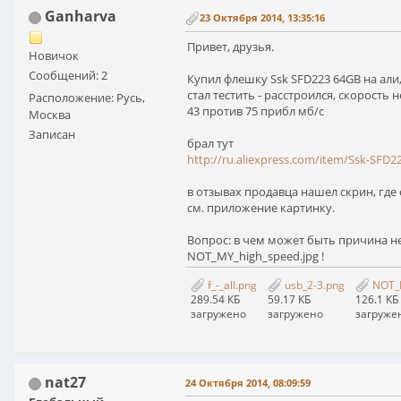
Ganharva
23 Октября 2014, 13:35:16
Привет, друзья.
Новичок
Сообщений: 2
Купил флешку Ssk SFD223 64GB на али, 
стал тестить - расстроился, скорость 
Расположение: Русь,
43 против 75 прибл мб/с
Москва
Записан
брал тут
http://ru.aliexpress.com/item/Ssk-SFD2
в отзывах продавца нашел скрин, где с
см. приложение картинку.
Вопрос: в чем может быть причина не
NOT_MY_high_speed.jpg !
f_-_all.png
usb_2-3.png
NOT_M
289.54 КБ
59.17 КБ
126.1 КБ
загружено
загружено
загруже
nat27
24 Октября 2014, 08:09:59