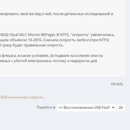
рмировать свой взгляд о ней, после детальных исследований и
2E+Dual MLC Micron 8KPage). В NTFS, "скорость" увеличилась,
щим объемом 10-20ГБ. Сначала скорость запbси (при NTFS)
2 сразу будет правильная скорость.
лешка, в каких условиях, (в подвале на коленях или на
яных с убитой электроники, потому и недорогих для
ПЕЧАТЬ
64GB маленькая скорость.
Перейти в