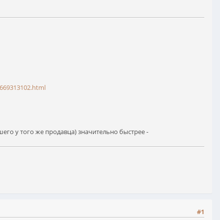
/1669313102.html
шего у того же продавца) значительно быстрее -
#1