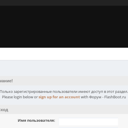
мание!
Только зарегистрированные пользователи имеют доступ в этот раздел.
Please login below or
sign up for an account
with Форум - FlashBoot.ru
ход
Имя пользователя: