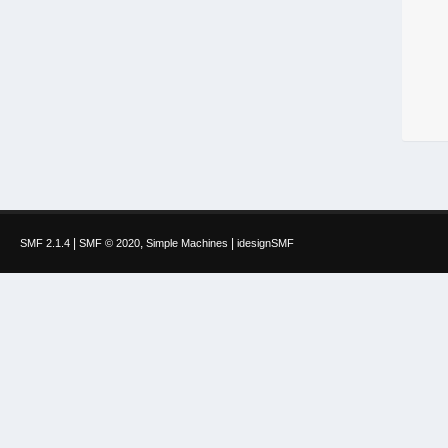
|
,
|
SMF 2.1.4
SMF © 2020
Simple Machines
idesignSMF