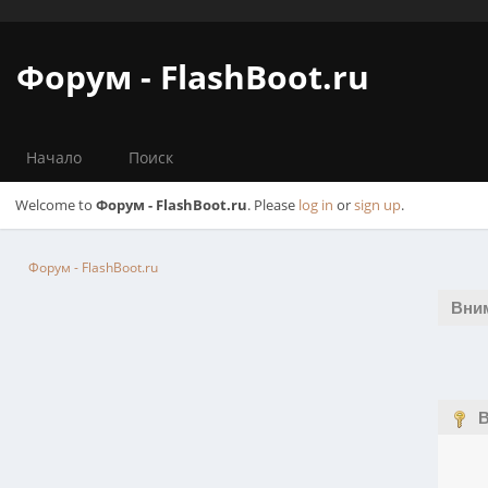
Форум - FlashBoot.ru
Начало
Поиск
Welcome to
Форум - FlashBoot.ru
. Please
log in
or
sign up
.
Форум - FlashBoot.ru
Вни
В