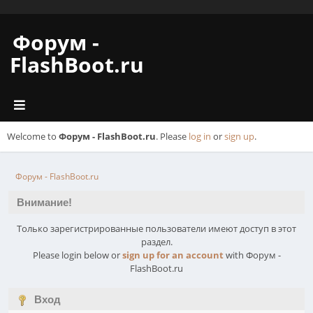
Форум -
FlashBoot.ru
Welcome to
Форум - FlashBoot.ru
. Please
log in
or
sign up
.
Форум - FlashBoot.ru
Внимание!
Только зарегистрированные пользователи имеют доступ в этот
раздел.
Please login below or
sign up for an account
with Форум -
FlashBoot.ru
Вход