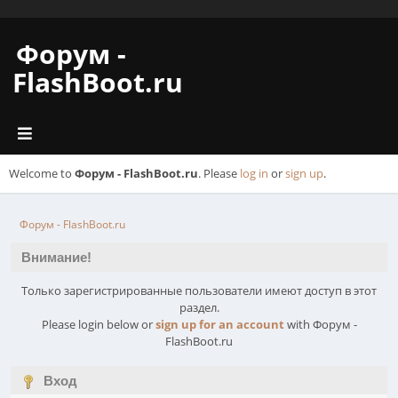
Форум -
FlashBoot.ru
Welcome to
Форум - FlashBoot.ru
. Please
log in
or
sign up
.
Форум - FlashBoot.ru
Внимание!
Только зарегистрированные пользователи имеют доступ в этот
раздел.
Please login below or
sign up for an account
with Форум -
FlashBoot.ru
Вход