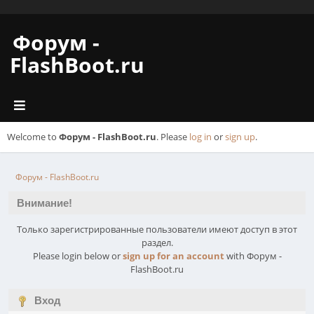
Форум -
FlashBoot.ru
Welcome to
Форум - FlashBoot.ru
. Please
log in
or
sign up
.
Форум - FlashBoot.ru
Внимание!
Только зарегистрированные пользователи имеют доступ в этот
раздел.
Please login below or
sign up for an account
with Форум -
FlashBoot.ru
Вход