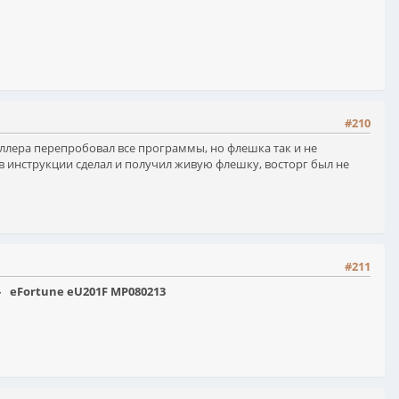
#210
оллера перепробовал все программы, но флешка так и не
 в инструкции сделал и получил живую флешку, восторг был не
#211
eFortune eU201F MP080213