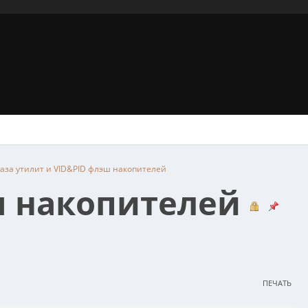
- база утилит и VID&PID флэш накопителей
эш накопителей
ПЕЧАТЬ