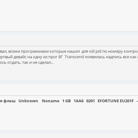
овал, всеми программами которые нашел для vid pid по номеру контр
ртвый девайс на одну из прог 8Г Transcend появилась надпись все как
 отдать, так и не сделал...
еня флеш Unknown Noname 1 GB 1AA6 0201 EFORTUNE EU201F – 