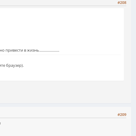
#208
ти в жизнь......................
те браузер).
#209
и