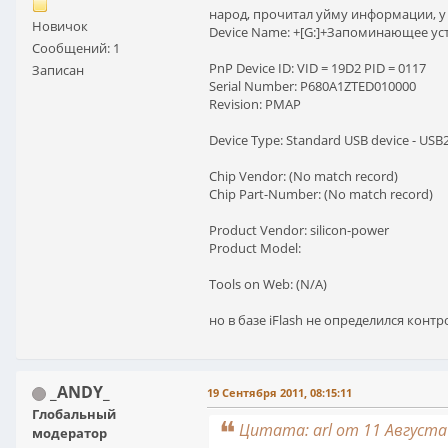
народ, прочитал уйму информации, у м
Новичок
Device Name: +[G:]+Запоминающее устр
Сообщений: 1
PnP Device ID: VID = 19D2 PID = 0117
Записан
Serial Number: P680A1ZTED010000
Revision: PMAP
Device Type: Standard USB device - USB
Chip Vendor: (No match record)
Chip Part-Number: (No match record)
Product Vendor: silicon-power
Product Model:
Tools on Web: (N/A)
но в базе iFlash не определился конт
_ANDY_
19 Сентября 2011, 08:15:11
Глобальный
Цитата: arl от 11 Августа 
модератор