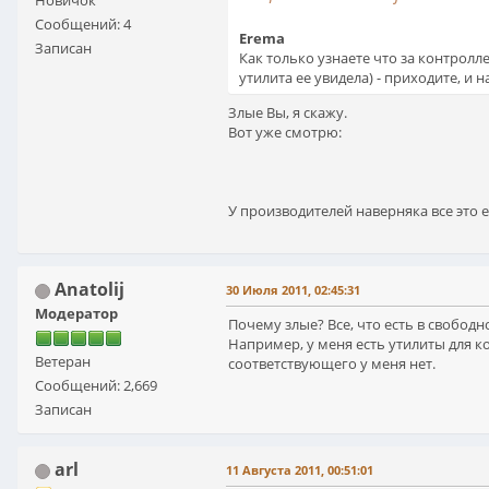
Новичок
Сообщений: 4
Erema
Записан
Как только узнаете что за контролл
утилита ее увидела) - приходите, и 
Злые Вы, я скажу.
Вот уже смотрю:
У производителей наверняка все это е
Anatolij
30 Июля 2011, 02:45:31
Модератор
Почему злые? Все, что есть в свободн
Например, у меня есть утилиты для ко
Ветеран
соответствующего у меня нет.
Сообщений: 2,669
Записан
arl
11 Августа 2011, 00:51:01