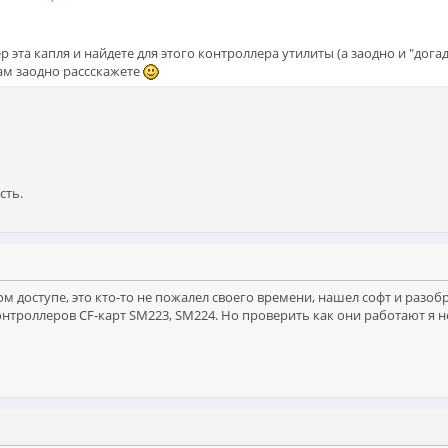
ер эта капля и найдете для этого контроллера утилиты (а заодно и "дог
нам заодно рассскажете
сть.
ом доступе, это кто-то не пожалел своего времени, нашел софт и разобр
нтроллеров CF-карт SM223, SM224. Но проверить как они работают я не 