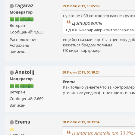
tagaraz
29 Июля 2011, 16:05:50
Модератор
ну это не USB контролер как не крути
Цитировать
Ветеран
СД ЮСБ-кардридер-контроллер-пам
Сообщений: 1,935
еще бы сказали еще бы в цепочку до
Расположение:
кажеться бредом полным
Астрахань
ПК видит картридер
Записан
Anatolij
30 Июля 2011, 00:10:24
Модератор
Erema
Как только узнаете что за контроллер
Ветеран
утилита ее увидела) - приходите, и н
Сообщений: 2,669
Записан
Erema
30 Июля 2011, 01:11:54
Цитата: Anatolij от 30 Июл