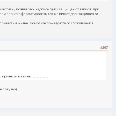
естить), появлялась надпись "диск защищен от записи" при
т, при попытке форматировать так же пишет диск защищен от
о привести в жизнь. Помогите пожалуйста со сложившейся
#207
и в жизнь......................
 браузер).