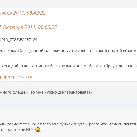
ября 2011, 08:43:22
 Октября 2011, 00:03:25
&PID_7788\FA2F7124
ехом, в базе данной флешки нет, и не известно какой прогой её можно привес
кого добра достаточно в базе (возможно проблемы в браузере - смени
.php?topic=1293.0
 много флешек. Но мне нужно 2Гигабайтовая НР
ли. зависит только от того что сунули внутрь. разве что модель памят
ыть вообще не HP?