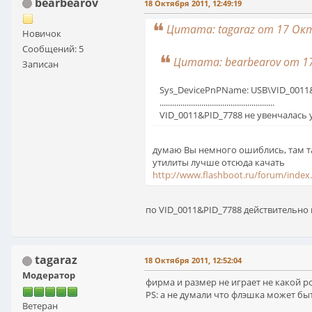
bearbearov
18 Октября 2011, 12:49:19
Цитата: tagaraz от 17 Окт
Новичок
Сообщений: 5
Цитата: bearbearov от 17
Записан
Sys_DevicePnPName: USB\VID_0011
.......................................................
VID_0011&PID_7788 не увенчалась усп
думаю Вы немного ошиблись, там та
утилиты лучше отсюда качать
http://www.flashboot.ru/forum/index
по VID_0011&PID_7788 действительно
tagaraz
18 Октября 2011, 12:52:04
Модератор
фирма и размер не играет не какой ро
PS: а не думали что флэшка может б
Ветеран