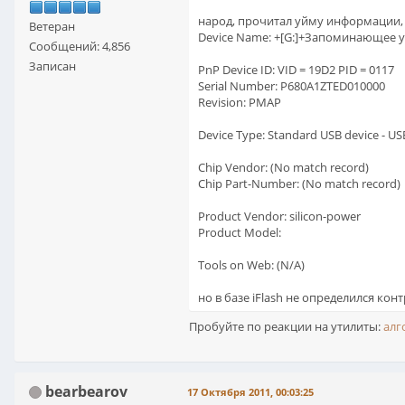
народ, прочитал уйму информации, у 
Ветеран
Device Name: +[G:]+Запоминающее ус
Сообщений: 4,856
Записан
PnP Device ID: VID = 19D2 PID = 0117
Serial Number: P680A1ZTED010000
Revision: PMAP
Device Type: Standard USB device - U
Chip Vendor: (No match record)
Chip Part-Number: (No match record)
Product Vendor: silicon-power
Product Model:
Tools on Web: (N/A)
но в базе iFlash не определился кон
Пробуйте по реакции на утилиты:
алг
bearbearov
17 Октября 2011, 00:03:25