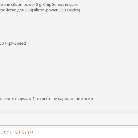
еня silicon power 8 g, ChipGenius выдал:
ойство для USB(silicon-power USB Device)
2.0 High-Speed
роллер. что делать? вскрыть не вариант. помогите
2011, 00:51:01