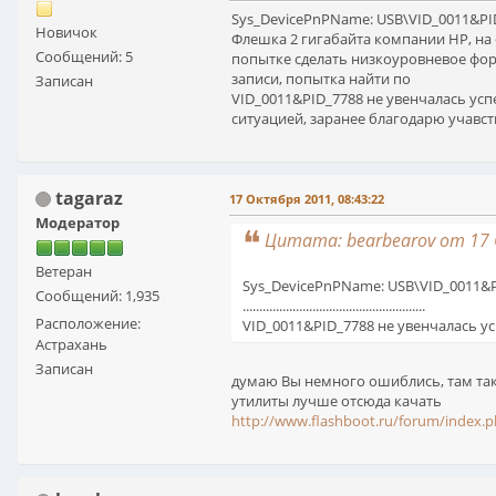
Sys_DevicePnPName: USB\VID_0011&PI
Новичок
Флешка 2 гигабайта компании HP, на
Сообщений: 5
попытке сделать низкоуровневое форм
записи, попытка найти по
Записан
VID_0011&PID_7788 не увенчалась усп
ситуацией, заранее благодарю учавст
tagaraz
17 Октября 2011, 08:43:22
Модератор
Цитата: bearbearov от 17 
Ветеран
Sys_DevicePnPName: USB\VID_0011&
Сообщений: 1,935
.......................................................
Расположение:
VID_0011&PID_7788 не увенчалась успех
Астрахань
Записан
думаю Вы немного ошиблись, там тако
утилиты лучше отсюда качать
http://www.flashboot.ru/forum/index.p