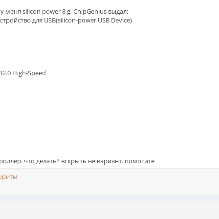
меня silicon power 8 g, ChipGenius выдал:
тройство для USB(silicon-power USB Device)
SB2.0 High-Speed
троллер. что делать? вскрыть не вариант. помогите
оритм