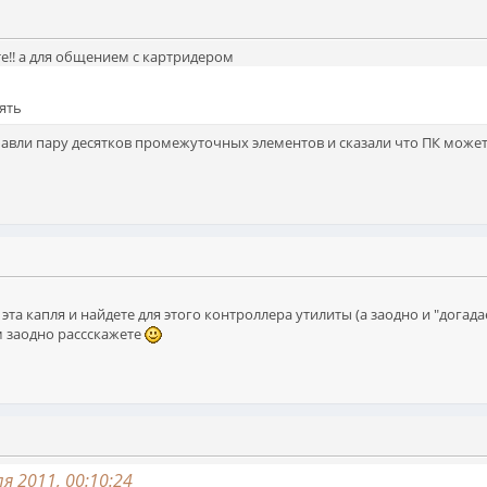
те!! а для общением с картридером
ять
бавли пару десятков промежуточных элементов и сказали что ПК может
 эта капля и найдете для этого контроллера утилиты (а заодно и "дога
ам заодно рассскажете
я 2011, 00:10:24