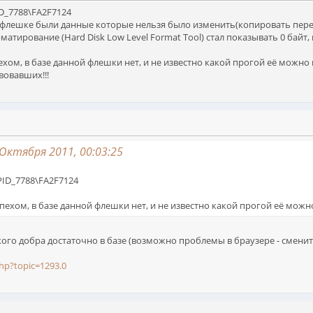
D_7788\FA2F7124
 флешке были данные которые нельзя было изменить(копировать перем
атирование (Hard Disk Low Level Format Tool) стал показывать 0 бай
ехом, в базе данной флешки нет, и не известно какой прогой её можн
вовавших!!!
Октября 2011, 00:03:25
PID_7788\FA2F7124
ом, в базе данной флешки нет, и не известно какой прогой её можно привест
го добра достаточно в базе (возможно проблемы в браузере - смените
hp?topic=1293.0