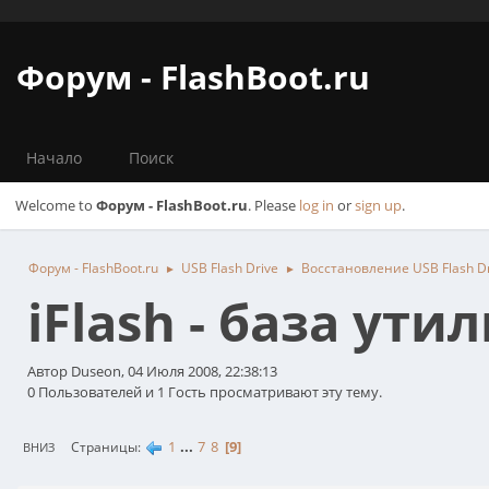
Форум - FlashBoot.ru
Начало
Поиск
Welcome to
Форум - FlashBoot.ru
. Please
log in
or
sign up
.
Форум - FlashBoot.ru
USB Flash Drive
Восстановление USB Flash D
►
►
iFlash - база ут
Автор Duseon, 04 Июля 2008, 22:38:13
0 Пользователей и 1 Гость просматривают эту тему.
1
...
7
8
9
Страницы
ВНИЗ