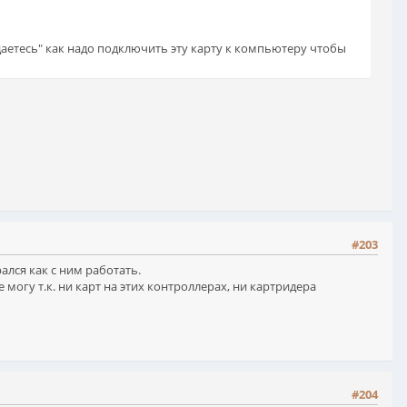
адаетесь" как надо подключить эту карту к компьютеру чтобы
#203
ался как с ним работать.
могу т.к. ни карт на этих контроллерах, ни картридера
#204