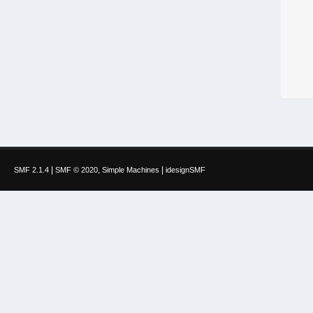
|
,
|
SMF 2.1.4
SMF © 2020
Simple Machines
idesignSMF