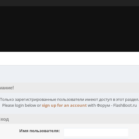
мание!
Только зарегистрированные пользователи имеют доступ в этот раздел.
Please login below or
sign up for an account
with Форум - FlashBoot.ru
ход
Имя пользователя: