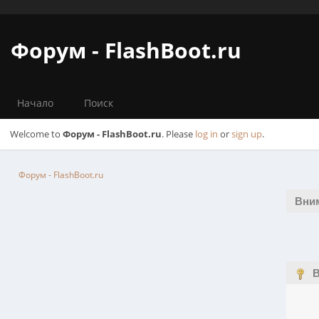
Форум - FlashBoot.ru
Начало
Поиск
Welcome to
Форум - FlashBoot.ru
. Please
log in
or
sign up
.
Форум - FlashBoot.ru
Вни
В