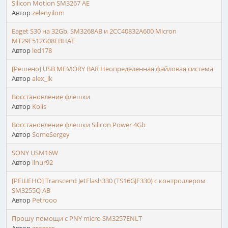
Silicon Motion SM3267 AE
Автор
zelenyilom
Eaget S30 на 32Gb, SM3268AB и 2CC40832A600 Micron
MT29F512G08EBHAF
Автор
led178
[Решено] USB MEMORY BAR Неопределенная файловая система
Автор
alex_lk
Восстановление флешки
Автор
Kolis
Восстановление флешки Silicon Power 4Gb
Автор
SomeSergey
SONY USM16W
Автор
ilnur92
[РЕШЕНО] Transcend JetFlash330 (TS16GJF330) с контроллером
SM3255Q AB
Автор
Petrooo
Прошу помощи с PNY micro SM3257ENLT