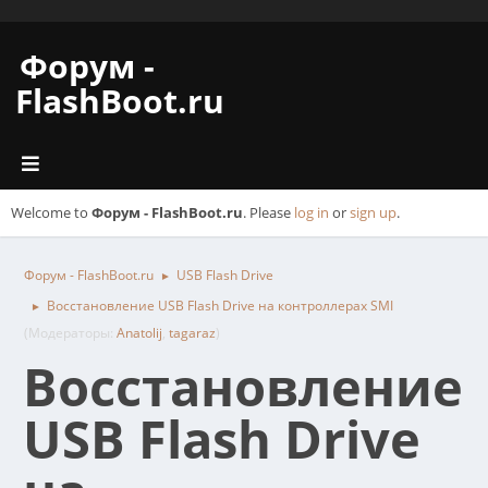
Форум -
FlashBoot.ru
Welcome to
Форум - FlashBoot.ru
. Please
log in
or
sign up
.
Форум - FlashBoot.ru
USB Flash Drive
►
Восстановление USB Flash Drive на контроллерах SMI
►
(Модераторы:
Anatolij
,
tagaraz
)
Восстановление
USB Flash Drive