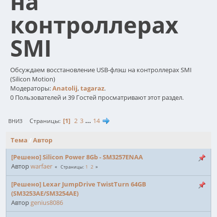
на
контроллерах
SMI
Обсуждаем восстановление USB-флэш на контроллерах SMI
(Silicon Motion)
Модераторы:
Anatolij
,
tagaraz
.
0 Пользователей и 39 Гостей просматривают этот раздел.
1
2
3
...
14
Страницы
ВНИЗ
Тема
/
Автор
[Решено] Silicon Power 8Gb - SM3257ENAA
Автор
warfaer
1
2
Страницы
[Решено] Lexar JumpDrive TwistTurn 64GB
(SM3253AE/SM3254AE)
Автор
genius8086