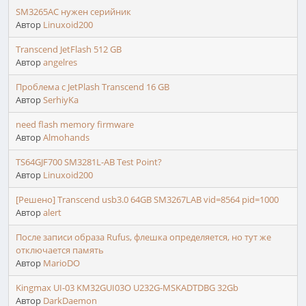
SM3265AC нужен серийник
Автор
Linuxoid200
Transcend JetFlash 512 GB
Автор
angelres
Проблема с JetPlash Transcend 16 GB
Автор
SerhiyKa
need flash memory firmware
Автор
Almohands
TS64GJF700 SM3281L-AB Test Point?
Автор
Linuxoid200
[Решено] Transcend usb3.0 64GB SM3267LAB vid=8564 pid=1000
Автор
alert
После записи образа Rufus, флешка определяется, но тут же
отключается память
Автор
MarioDO
Kingmax UI-03 KM32GUI03O U232G-MSKADTDBG 32Gb
Автор
DarkDaemon