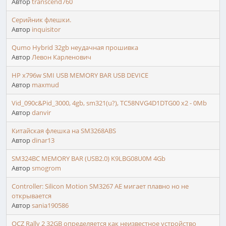
Автор
transcend760
Серийник флешки.
Автор
inquisitor
Qumo Hybrid 32gb неудачная прошивка
Автор
Левон Карленович
HP x796w SMI USB MEMORY BAR USB DEVICE
Автор
maxmud
Vid_090c&Pid_3000, 4gb, sm321(u?), TC58NVG4D1DTG00 x2 - 0Mb
Автор
danvir
Китайская флешка на SM3268ABS
Автор
dinar13
SM324BC MEMORY BAR (USB2.0) K9LBG08U0M 4Gb
Автор
smogrom
Controller: Silicon Motion SM3267 AE мигает плавно но не
открывается
Автор
sania190586
OCZ Rally 2 32GB определяется как неизвестное устройство