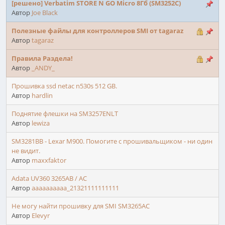
[решено] Verbatim STORE N GO Micro 8Гб (SM3252C)
Автор
Joe Black
Полезные файлы для контроллеров SMI от tagaraz
Автор
tagaraz
Правила Раздела!
Автор
_ANDY_
Прошивка ssd netac n530s 512 GB.
Автор
hardlin
Поднятие флешки на SM3257ENLT
Автор
lewiza
SM3281BB - Lexar M900. Помогите с прошивальщиком - ни один
не видит.
Автор
maxxfaktor
Adata UV360 3265AB / AC
Автор
aaaaaaaaaa_21321111111111
Не могу найти прошивку для SMI SM3265AC
Автор
Elevyr