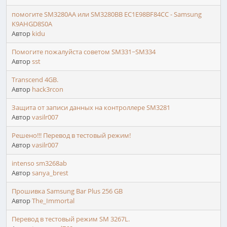
помогите SM3280AA или SM3280BB EC1E98BF84CC - Samsung
K9AHGD8S0A
Автор
kidu
Помогите пожалуйста советом SM331~SM334
Автор
sst
Transcend 4GB.
Автор
hack3rcon
Защита от записи данных на контроллере SM3281
Автор
vasilr007
Решено!!! Перевод в тестовый режим!
Автор
vasilr007
intenso sm3268ab
Автор
sanya_brest
Прошивка Samsung Bar Plus 256 GB
Автор
The_Immortal
Перевод в тестовый режим SM 3267L.