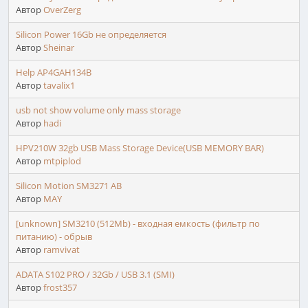
Автор
OverZerg
Silicon Power 16Gb не определяется
Автор
Sheinar
Help AP4GAH134B
Автор
tavalix1
usb not show volume only mass storage
Автор
hadi
HPV210W 32gb USB Mass Storage Device(USB MEMORY BAR)
Автор
mtpiplod
Silicon Motion SM3271 AB
Автор
MAY
[unknown] SM3210 (512Mb) - входная емкость (фильтр по
питанию) - обрыв
Автор
ramvivat
ADATA S102 PRO / 32Gb / USB 3.1 (SMI)
Автор
frost357