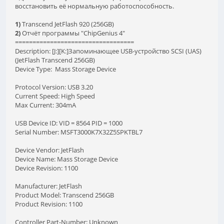
восстановить её нормальную работоспособность.
1)
Transcend JetFlash 920 (256GB)
2)
Отчёт программы "ChipGenius 4"
==================================
Description: [J:][K:]Запоминающее USB-устройство SCSI (UAS)
(JetFlash Transcend 256GB)
Device Type: Mass Storage Device
Protocol Version: USB 3.20
Current Speed: High Speed
Max Current: 304mA
USB Device ID: VID = 8564 PID = 1000
Serial Number: MSFT3000K7X32Z5SPKTBL7
Device Vendor: JetFlash
Device Name: Mass Storage Device
Device Revision: 1100
Manufacturer: JetFlash
Product Model: Transcend 256GB
Product Revision: 1100
Controller Part-Number: Unknown