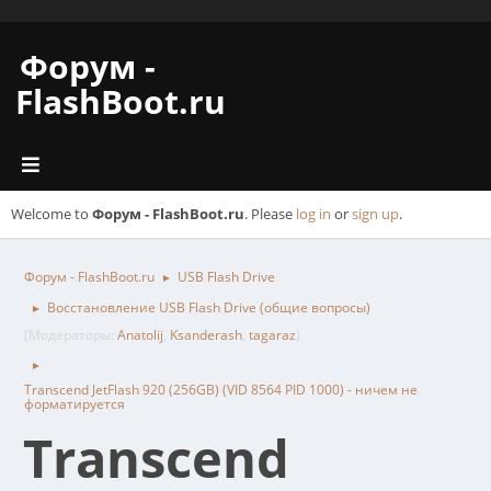
Форум -
FlashBoot.ru
Welcome to
Форум - FlashBoot.ru
. Please
log in
or
sign up
.
Форум - FlashBoot.ru
USB Flash Drive
►
Восстановление USB Flash Drive (общие вопросы)
►
(Модераторы:
Anatolij
,
Ksanderash
,
tagaraz
)
►
Transcend JetFlash 920 (256GB) (VID 8564 PID 1000) - ничем не
форматируется
Transcend