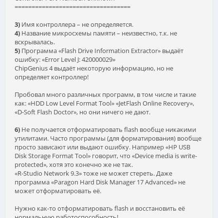
==================================
3)
Имя контроллера – не определяется.
4)
Название микросхемы памяти – неизвестно, т.к. не
вскрывалась.
5)
Программа «Flash Drive Information Extractor» выдаёт
ошибку: «Error Level J: 420000029»
ChipGenius 4 выдаёт некоторую информацию, но не
определяет контроллер!
Пробовал много различных программ, в том числе и такие
как: «HDD Low Level Format Tool» «JetFlash Online Recovery»,
«D-Soft Flash Doctor», но они ничего не дают.
6)
Не получается отформатировать flash вообще никакими
утилитами. Часто программы (для форматирования) вообще
просто зависают или выдают ошибку. Например «HP USB
Disk Storage Format Tool» говорит, что «Device media is write-
protected», хотя это конечно же не так.
«R-Studio Network 9.3» тоже не может стереть. Даже
программа «Paragon Hard Disk Manager 17 Advanced» не
может отформатировать её.
Нужно как-то отформатировать flash и восстановить её
нормальную работоспособность!