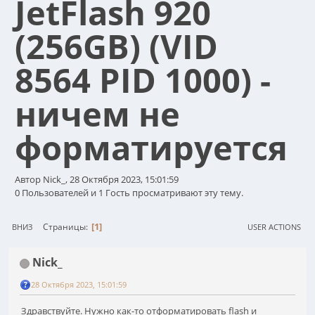
JetFlash 920
(256GB) (VID
8564 PID 1000) -
ничем не
форматируется
Автор Nick_, 28 Октября 2023, 15:01:59
0 Пользователей и 1 Гость просматривают эту тему.
1
Страницы
ВНИЗ
USER ACTIONS
Nick_
28 Октября 2023, 15:01:59
Здравствуйте. Нужно как-то отформатировать flash и