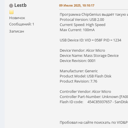
Lestb
09 Июля 2025, 10:10:17
Программа ChipGenius выдаёт такую
Новичок
Protocal Version: USB 2.00
Сообщений: 1
Current Speed: High Speed
Max Current: 100mA
Записан
USB Device ID: VID = 058F PID = 1234
Device Vendor: Alcor Micro
Device Name: Mass Storage Device
Device Revision: 0001
Manufacturer: Generic
Product Model: USB Flash Disk
Product Revision: 7.76
Controller Vendor: Alcor Micro
Controller Part-Number: Unknown [FA00
Flash ID code: 454C85937657 - SanDisk
Пробовал на сайте поискать по VID&P