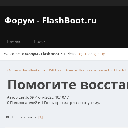
Форум - FlashBoot.ru
Начало
Поиск
Welcome to
Форум - FlashBoot.ru
. Please
log in
or
sign up
.
Форум - FlashBoot.ru
USB Flash Drive
Восстановление USB Flash D
►
►
Помогите восст
Автор Lestb, 09 Июля 2025, 10:10:17
0 Пользователей и 1 Гость просматривают эту тему.
1
Страницы
ВНИЗ