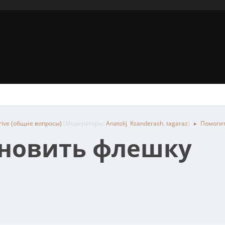
rive (общие вопросы)
(Модераторы:
Anatolij
,
Ksanderash
,
tagaraz
)
Помогит
►
ановить флешку