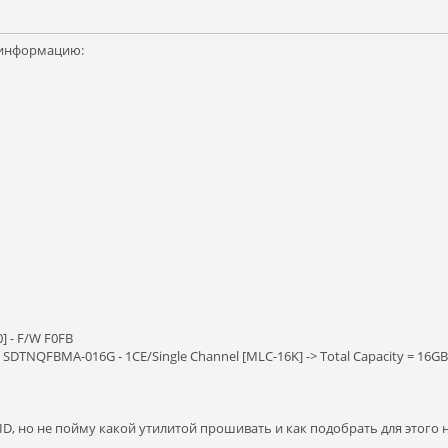
 информацию:
] - F/W F0FB
 SDTNQFBMA-016G - 1CE/Single Channel [MLC-16K] -> Total Capacity = 16GB
ID, но не пойму какой утилитой прошивать и как подобрать для этого 