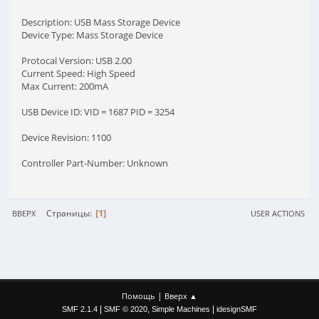
Description: USB Mass Storage Device
Device Type: Mass Storage Device
Protocal Version: USB 2.00
Current Speed: High Speed
Max Current: 200mA
USB Device ID: VID = 1687 PID = 3254
Device Revision: 1100
Controller Part-Number: Unknown
1
Страницы
ВВЕРХ
USER ACTIONS
|
Помощь
Вверх ▲
|
,
|
SMF 2.1.4
SMF © 2020
Simple Machines
idesignSMF