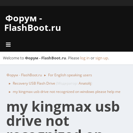
Форум -
FlashBoot.ru
Welcome to
Форум - FlashBoot.ru
. Please
log in
or
sign up
.
Форум - FlashBoot.ru
For English speaking users
►
Recovery USB Flash Drive
(Модератор:
Anatolij
)
►
my kingmax usb drive not recognized on windows please help me
►
my kingmax usb
drive not