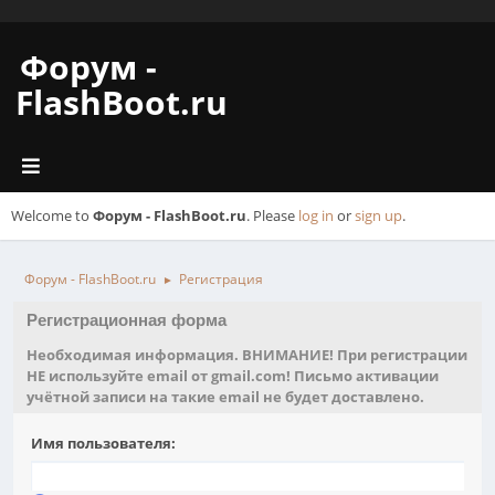
Форум -
FlashBoot.ru
Welcome to
Форум - FlashBoot.ru
. Please
log in
or
sign up
.
Форум - FlashBoot.ru
Регистрация
►
Регистрационная форма
Необходимая информация. ВНИМАНИЕ! При регистрации
НЕ используйте email от gmail.com! Письмо активации
учётной записи на такие email не будет доставлено.
Имя пользователя: