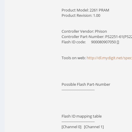
Product Model: 2261 PRAM
Product Revision: 1.00
Controller Vendor: Phison
Controller Part-Number: PS2251-61(PS226
Flash ID code: 900080907050 []
Tools on web:
http://dl.mydigit.net/spe
Possible Flash Part-Number
----------------------------
Flash ID mapping table
----------------------------
[Channel 0] [Channel 1]