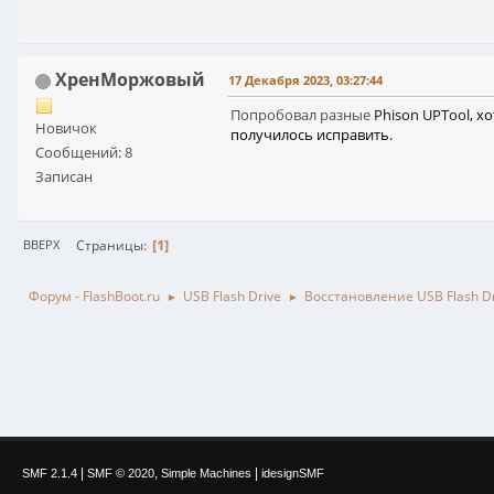
ХренМоржовый
17 Декабря 2023, 03:27:44
Попробовал разные
Phison UPTool
, х
Новичок
получилось исправить.
Сообщений: 8
Записан
1
Страницы
ВВЕРХ
Форум - FlashBoot.ru
USB Flash Drive
Восстановление USB Flash D
►
►
|
,
|
SMF 2.1.4
SMF © 2020
Simple Machines
idesignSMF