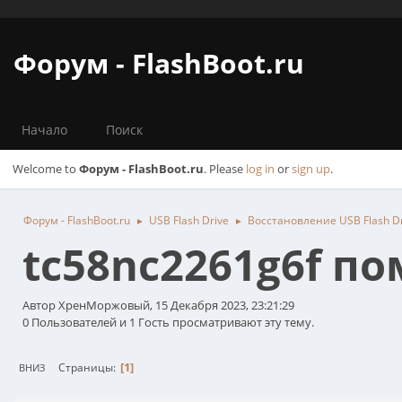
Форум - FlashBoot.ru
Начало
Поиск
Welcome to
Форум - FlashBoot.ru
. Please
log in
or
sign up
.
Форум - FlashBoot.ru
USB Flash Drive
Восстановление USB Flash D
►
►
tc58nc2261g6f п
Автор ХренМоржовый, 15 Декабря 2023, 23:21:29
0 Пользователей и 1 Гость просматривают эту тему.
1
Страницы
ВНИЗ