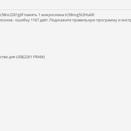
c58nc2261g6f память 1 микросхема tc58nvg5t2hta00
сонов - ошибку 1167 даёт. Подскажите правильную программу и инст
йство для USB(2261 PRAM)