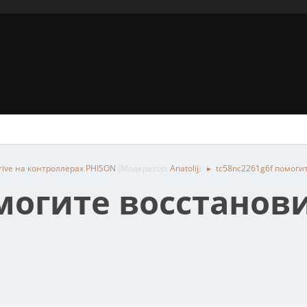
rive на контроллерах PHISON
(Модератор:
Anatolij
)
tc58nc2261g6f помоги
►
омогите восстанов