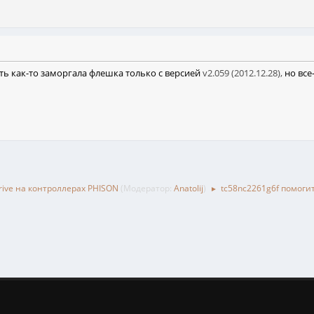
оть как-то заморгала флешка только с версией
v2.059 (2012.12.28),
но все
rive на контроллерах PHISON
(Модератор:
Anatolij
)
tc58nc2261g6f помоги
►