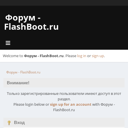
Форум -
FlashBoot.ru
Welcome to
Форум - FlashBoot.ru
. Please
log in
or
sign up
.
Форум - FlashBoot.ru
Внимание!
Только зарегистрированные пользователи имеют доступ в этот
раздел.
Please login below or
sign up for an account
with Форум -
FlashBoot.ru
Вход