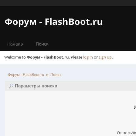
Форум - FlashBoot.ru
Начало
Поиск
Welcome to
Форум - FlashBoot.ru
. Please
log in
or
sign up
.
Форум - FlashBoot.ru
Поиск
►
Параметры поиска
И
От пользо