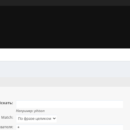
скать:
Например:
phison
Match:
вателя: