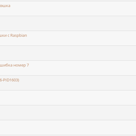
лэшка
ки с Raspbian
ошибка номер 7
6-PID1603)