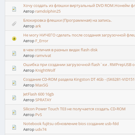
Хочу создать из флэшки виртуальный DVD ROM.Нонейм ф
Автор
ramdolphin25
Блокировка флешки (Программная) на запись.
Автор
ark
Не могу НИЧЕГО сделать после создания загрузочной флеш
Автор
F_Error
в чем отличия в разных видах flash disk
Автор
ramvivat
Ошибка при создании загрузочной flash`ки . RMPrepUSB 
Автор
KnightWolf
Создание CD-ROM раздела Kingston DT 4Gb - (SK6281-VID151
Автор
MaxSG
JetFlash 600 16gb
Автор
SPRATAY
Silicon Power Touch T03 не получается создать CD-ROM
Автор
PvS
Notebook fujitsu обновление bios создание usb-fdd
Автор
udv74