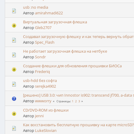
usb :no media
Автор
amirahmadi622
Виртуальная загрузочная флешка
Автор
Gleb2707
Создавал загрузочную флешку и как теперь вернуть обра
Автор
Spec_Flash
Не работает загрузочная флешка на нетбуке
Автор
Sondr
Создание флешки для обновления прошивки БИОСа
Автор
Frederiq
usb-hdd без софта
Автор
serejka4902
[решено] USB 3.0: чип Innostor is902: transcend jf700, a-data s1
Автор
wwworry
1
2
3
Страницы
CD/DVD-ROM из флешки
Автор
jenni
Как восстановить бесплатную прошивку на карте microSD?
Автор
LukeSlovian