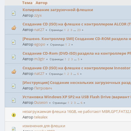
Тема
/
Автор
Копирование загрузочной флешки
Автор
zzyx
Создание CD (ISO) на флешке с контроллером ALCOR (Tr
Автор
nat27
1
2
3
...
23
Страницы
[Решено. Контроллер SMI] Создание CD-ROM раздела 
Автор
egopo
1
2
Страницы
Создание CD-Rom (DVD-ISO) раздела на контроллере Ph
Автор
m3gtr
1
2
3
...
5
Страницы
Создание CD (ISO) на флешке с контроллером Innostor 
Автор
nat27
1
2
3
...
6
Страницы
[Инструкция] Создание нескольких загрузочных разде
Автор
Петрович
Установка Windows XP SP2 на USB Flash Drive (вариант
Автор
Duseon
1
2
3
...
6
Страницы
незагружаемая флешка 16GB, не работают MBR,GPT,FAT32,
Автор
telealex
изменения для флешки