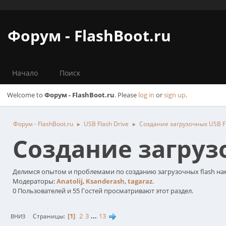
Форум - FlashBoot.ru
Начало
Поиск
Welcome to
Форум - FlashBoot.ru
. Please
log in
or
sign up
.
Форум - FlashBoot.ru
USB Flash Drive
Создание загрузочных USB Fl
►
►
Создание загрузо
Делимся опытом и проблемами по созданию загрузочных flash на
Модераторы:
Anatolij
,
Ksanderash
,
tagaraz
.
0 Пользователей и 55 Гостей просматривают этот раздел.
1
2
3
...
13
Страницы
ВНИЗ