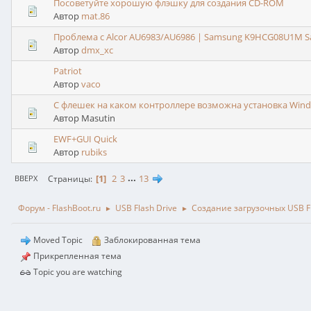
Посоветуйте хорошую флэшку для создания CD-ROM
Автор
mat.86
Проблема с Alcor AU6983/AU6986 | Samsung K9HCG08U1M 
Автор
dmx_xc
Patriot
Автор
vaco
С флешек на каком контроллере возможна установка Wind
Автор Masutin
EWF+GUI Quick
Автор
rubiks
1
2
3
...
13
Страницы
ВВЕРХ
Форум - FlashBoot.ru
USB Flash Drive
Создание загрузочных USB Fl
►
►
Moved Topic
Заблокированная тема
Прикрепленная тема
Topic you are watching