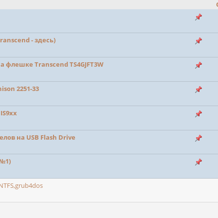
anscend - здесь)
на флешке Transcend TS4GJFT3W
ison 2251-33
IS9xx
лов на USB Flash Drive
 №1)
NTFS,grub4dos