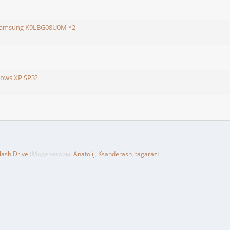
Samsung K9LBG08U0M *2
ows XP SP3?
ash Drive
(Модераторы:
Anatolij
,
Ksanderash
,
tagaraz
)