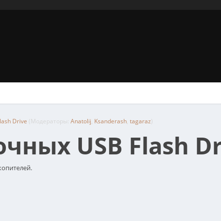
ash Drive
(Модераторы:
Anatolij
,
Ksanderash
,
tagaraz
)
чных USB Flash Dr
копителей.