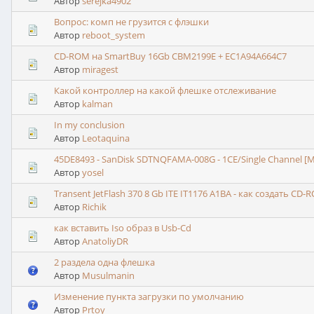
Автор
serejka4902
Вопрос: комп не грузится с флэшки
Автор
reboot_system
CD-ROM на SmartBuy 16Gb CBM2199E + EC1A94A664C7
Автор
miragest
Какой контроллер на какой флешке отслеживание
Автор
kalman
In my conclusion
Автор
Leotaquina
45DE8493 - SanDisk SDTNQFAMA-008G - 1CE/Single Channel [ML
Автор
yosel
Transent JetFlash 370 8 Gb ITE IT1176 A1BA - как создать CD
Автор
Richik
как вставить Iso образ в Usb-Cd
Автор
AnatoliyDR
2 раздела одна флешка
Автор
Musulmanin
Изменение пункта загрузки по умолчанию
Автор
Prtoy