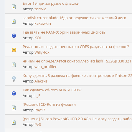
Error 19 при загрузке с флэшки
Автор
torrvic
sandisk cruzer blade 16gb определяется как жесткий диск
Автор
kakawkin
Где взять не RAM-сборки аварийных дисков?
Автор
KOL
Реально ли создать несколько CDFS разделов на флешке?
Автор
Willy-fox
ничем не определяется контроллер JetFlash TS32GJF330 32 
Автор
web_profiler
Хочу сделать 3 раздела на флешке с контролером Phison 22
Автор
Aleks-is
Как сделать cd-rom ADATA C906?
Автор
L_F
[Решено] CD-Rom из флешки
Автор
Ray17
[решено] Silicon Power4G UFD 2.0 4Gb Не могу создать раб
Автор
PvS