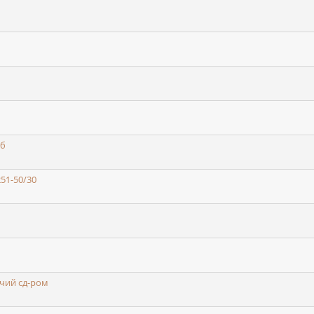
Гб
51-50/30
очий сд-ром