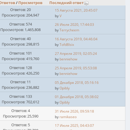
Ответов
/
Просмотров
Последний ответ
Ответов: 20
15 Августа 2021, 20:45:07
Просмотров: 204,947
by
V
Ответов: 574
26 Июля 2020, 17:44:03
Просмотров: 1,465,808
by
Terrycheem
Ответов: 40
16 Августа 2019, 04:46:04
Просмотров: 298,815
by
Tofd8lsix
Ответов: 101
27 Апреля 2019, 02:05:24
Просмотров: 419,760
by
benniehow
Ответов: 128
25 Апреля 2019, 05:53:08
Просмотров: 426,250
by
benniehow
Ответов: 11
05 Декабря 2018, 05:16:16
Просмотров: 236,882
by
Opibly
Ответов: 133
01 Декабря 2018, 05:38:02
Просмотров: 702,612
by
Opibly
Ответов: 4
31 Июля 2026, 09:59:18
Просмотров: 25,590
by
ramikaseo
Ответов: 5
17 Июля 2025, 04:43:07