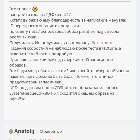
Это снова я
настройки взял из ПДФки nat27.
Кстати выражаю ему благодарность за написание мануала)
ID переправил оставив их родными.
по совету nat27 использовал образ partitionmagic весом
около 170мег.
Получилось. Но получилось наполовину.
Вот скрин:
Падения скорости я не наблюдаю после теста в HDtune, а
отловить эти блоки я попробую...
Проверю заливкой байт, да сверкой md5 записанных
образов.
Эти бэды могут быть глюком? или какойто резервной частью
памяти, где и должны быть бэды. Помню что в чипах
предусмотрен запас ячеек...
UPD: по данным проги CDShot хэш образа запиленного
SystemRescueCd-x86-1.6.4 сходится с хешем образа на
офсайте
Anatolij
Модератор