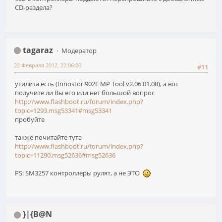
CD-раздела?
tagaraz
Модератор
22 Февраля 2012, 22:06:00
#11
утилита есть (Innostor 902E MP Tool v2.06.01.08), а вот
получите ли Вы его или нет большой вопрос
http://www.flashboot.ru/forum/index.php?
topic=1293.msg53341#msg53341
пробуйте
также почитайте тута
http://www.flashboot.ru/forum/index.php?
topic=11290.msg52636#msg52636
PS: SM3257 контроллеры рулят, а не ЭТО
}|{B@N