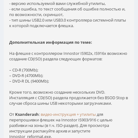
- версию используемой вами служебной утилиты,
- если ошибка, то текст сообщения об ошибке полностью и,
по возможности, скриншот,
- тип шины USB2.0 или USB3.0 контроллера системной платы
к которой подключается флешка.
Дополнительная информация по теме:
На флешке с контроллером Innostor IS902x, IS916x возможно
создание CD(ISO) раздела следующих форматов:
– CD-R (700Mb);
– DVD-R (4700Mb);
– DVD-R DL (9400Mb);
Кроме того, возможно создание нескольких DVD.
Инсталляция с CD(ISO) раздела продолжается без BSOD Stop в
случае сброса шины USB некоторыми загрузчиками.
От
Ksanderash
:
видео-инструкция + утилиты
для
перепрошивки флешек на Innostor IS903/916 с целью
разбивки на зоны (в т.ч. ISO-раздел). Для просмотра
инструкции распакуйте архив и запустите
Innostor_reformat.exe.