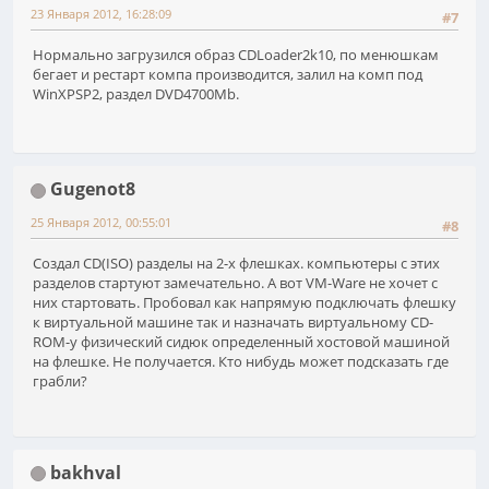
23 Января 2012, 16:28:09
#7
Нормально загрузился образ CDLoader2k10, по менюшкам
бегает и рестарт компа производится, залил на комп под
WinXPSP2, раздел DVD4700Mb.
Gugenot8
25 Января 2012, 00:55:01
#8
Создал CD(ISO) разделы на 2-х флешках. компьютеры с этих
разделов стартуют замечательно. А вот VM-Ware не хочет с
них стартовать. Пробовал как напрямую подключать флешку
к виртуальной машине так и назначать виртуальному CD-
ROM-у физический сидюк определенный хостовой машиной
на флешке. Не получается. Кто нибудь может подсказать где
грабли?
bakhval