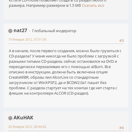
Кстати СD-mode позволяет создать cd раздел любого
размера. Например размером в 1.5 Мб
Скачать исо
nat27
Глобальный модератор
19 Января 2012, 07:51:59
#3
А в начале, после первого создания, можно было грузиться с
CD-раздела? У меня никогда не было проблем с загрузкой с
разными типами CD-раздела, сейчас остановился на DVD и
переодически перезаливаю его с помощью aIBurn. Все
описано в инструкции, должна быть включена опция
CreateMBR, образы лил AlcorLive со стандартным
загрузчиком от WinXPSP2, да и BCDW2.0a1 пашет без
проблем. С раздела стартует на тех компах где нет старта с
флешек на контроллере ALCOR (CD-раздел).
AKuHAK
20 Января 2012, 00:44:02
#4