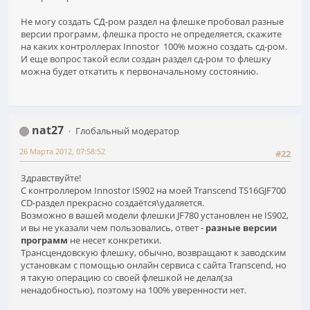
Не могу создать СД-ром раздел на флешке пробовал разные
версии программ, флешка просто не определяется, скажите
на каких контроллерах Innostor 100% можно создать сд-ром.
И еще вопрос такой если создан раздел сд-ром то флешку
можна будет откатить к первоначальному состоянию.
nat27
Глобальный модератор
26 Марта 2012, 07:58:52
#22
Здравствуйте!
С контроллером Innostor IS902 на моей Transcend TS16GJF700
CD-раздел прекрасно создаётся\удаляется.
Возможно в вашей модели флешки JF780 установлен не IS902,
и вы не указали чем пользовались, ответ -
разные версии
программ
не несет конкретики.
Трансцендовскую флешку, обычно, возвращают к заводским
установкам с помощью онлайн сервиса с сайта Transcend, но
я такую операцию со своей флешкой не делал(за
ненадобностью), поэтому на 100% уверенности нет.