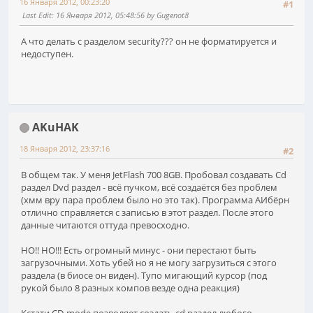
16 Января 2012, 00:23:20
#1
Last Edit
: 16 Января 2012, 05:48:56 by Gugenot8
А что делать с разделом security??? он не форматируется и
недоступен.
AKuHAK
18 Января 2012, 23:37:16
#2
В общем так. У меня JetFlash 700 8GB. Пробовал создавать Cd
раздел Dvd раздел - всё пучком, всё создаётся без проблем
(хмм вру пара проблем было но это так). Программа АИбёрн
отлично справляется с записью в этот раздел. После этого
данные читаются оттуда превосходно.
НО!! НО!!! Есть огромный минус - они перестают быть
загрузочными. Хоть убей но я не могу загрузиться с этого
раздела (в биосе он виден). Тупо мигающий курсор (под
рукой было 8 разных компов везде одна реакция)