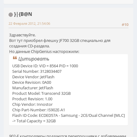
}|{B@N
22 Февраля 2012, 21:54:06
#10
Здравствуйте.
Вот тут приобрел флешку JF700 32GB специально для
создания CD-раздела.
Но данные ChipGenius насторожили:
Цитировать
USB Device ID: VID = 8564 PID = 1000
Serial Number: 3128034407
Device Vendor: JetFlash
Device Revision: 0A00
Manufacturer: JetFlash
Product Model: Transcend 32GB
Product Revision: 1.00
Chip Vendor: Innostor
Chip Part-Number: IS902E-A1
Flash ID Code: ECDED57A - Samsung - 2CE/Dual Channel [MLC]
-> Total Capacity = 32GB
902-Е контроллеры поддаются перепрошивке с добавлением