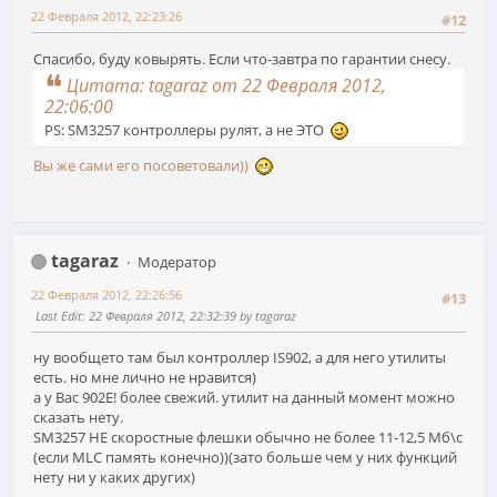
22 Февраля 2012, 22:23:26
#12
Спасибо, буду ковырять. Если что-завтра по гарантии снесу.
Цитата: tagaraz от 22 Февраля 2012,
22:06:00
PS: SM3257 контроллеры рулят, а не ЭТО
Вы же сами его посоветовали))
tagaraz
Модератор
22 Февраля 2012, 22:26:56
#13
Last Edit
: 22 Февраля 2012, 22:32:39 by tagaraz
ну вообщето там был контроллер IS902, а для него утилиты
есть. но мне лично не нравится)
а у Вас 902E! более свежий. утилит на данный момент можно
сказать нету.
SM3257 НЕ скоростные флешки обычно не более 11-12,5 Мб\с
(если MLC память конечно))(зато больше чем у них функций
нету ни у каких других)