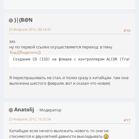
}|{B@N
23 Февраля 2012, 00:14:45
#16
эээ.
ну по первой ссылке осуществляется переход в тему
Код
[Выделить]
Создание CD (ISO) на флешке с контроллером ALCOR (Transcen
Я переспрашивать не стал, и полез сразу к китайцам. там она
выложена шестого февраля, вот и сказал что новая)
Anatolij
Модератор
23 Февраля 2012, 16:32:54
#17
Китайцам если нечего выложить нового, то они не
стесняются и двухлетней давности выкладывать