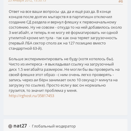
23 Января 2012, 15:35:13
#6
Ответ на все ваши вопросы -да, да и ещё раз да. В конце
концов после долгих мытарств я в партитишн отключил
создание СД раздела и вернул флешку к первоначальному
состоянию. Ну не совсем - откуда то на ней добавилось около
3 мегабайт, и теперь я не могу её форматировать ни одной
утилитой кроме мп тула - так как она теряет загрузочность
(первый ЛБА сектор сполз аж на 127 позицию вместо
стандартной 63-й).
Больше экспериментировать не буду (хотя хотелось бы).
Чисто из интереса - я выкладывал ссылку на загрузочный
диск 1.5 мегабайта размером. Не могли бы вы проверить на
своей флешке этот образ - с ним очень легко проверять -
запись через аи бёрн занимает окло 10 секунд (+ минута на
загрузку по ссылке). Просто если у вас он нормально
грузится, то значит проблема у меня.
http://rghost.ru/35817453
nat27
Глобальный модератор