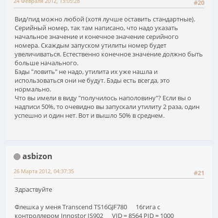
24 Февраля 2012, 13:05:28
#20
Вид/пид можно любой (хотя лучше оставить стандартные).
Серийный номер, так там написано, что надо указать
начальное значение и конечное значение серийного
номера. Скаждым запуском утилиты номер будет
увеличиваться. Естественно конечное значение должно быть
больше начального.
Бэды "ловить" не надо, утилита их уже нашла и
использоваться они не будут. Бэды есть всегда, это
нормально.
Что вы имели в виду "получилось наполовину"? Если вы о
надписи 50%, то очевидно вы запускали утилиту 2 раза, один
успешно и один нет. Вот и вышло 50% в среднем.
asbizon
26 Марта 2012, 04:37:35
#21
Здраствуйте
Флешка у меня Transcend TS16GJF780 16гига с
контроллером Innostor IS902 VID = 8564 PID = 1000