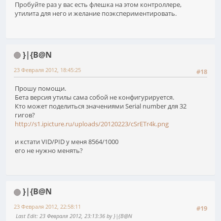
Пробуйте раз у вас есть флешка на этом контроллере,
утилита для него и желание поэкспериментировать.
}|{B@N
23 Февраля 2012, 18:45:25
#18
Прошу помощи.
Бета версия утилы сама собой не конфигурируется.
Кто может поделиться значениями Serial number для 32
гигов?
http://s1.ipicture.ru/uploads/20120223/cSrETr4k.png
и кстати VID/PID у меня 8564/1000
его не нужно менять?
}|{B@N
23 Февраля 2012, 22:58:11
#19
Last Edit
: 23 Февраля 2012, 23:13:36 by }|{B@N