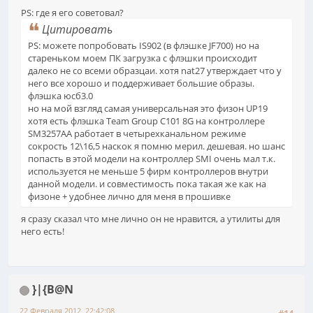
PS: где я его советовал?
Цитировать
PS: можете попробовать IS902 (в флэшке JF700) но на
стареньком моем ПК загрузка с флэшки происходит
далеко не со всеми образцаи. хотя nat27 утверждает что у
него все хорошо и поддерживает большие образы.
флэшка юсб3.0
но на мой взгляд самая универсальная это физон UP19
хотя есть флэшка Team Group C101 8G на контроллере
SM3257AA работает в четырехканальном режиме
сокрость 12\16,5 наскок я помню мерил. дешевая. но шанс
попасть в этой модели на контроллер SMI очень мал т.к.
используется не меньше 5 фирм контроллеров внутри
данной модели. и совместимость пока такая же как на
физоне + удобнее лично для меня в прошивке
я сразу сказал что мне лично он не нравится, а утилиты для
него есть!
}|{B@N
22 Февраля 2012, 22:42:08