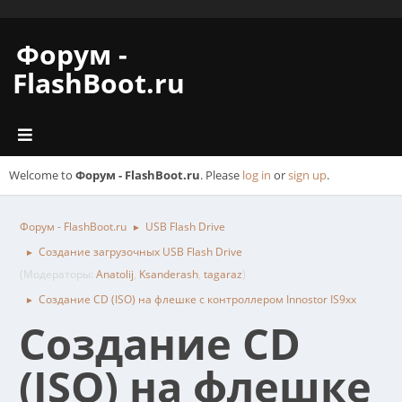
Форум -
FlashBoot.ru
Welcome to
Форум - FlashBoot.ru
. Please
log in
or
sign up
.
Форум - FlashBoot.ru
USB Flash Drive
►
Создание загрузочных USB Flash Drive
►
(Модераторы:
Anatolij
,
Ksanderash
,
tagaraz
)
Создание CD (ISO) на флешке с контроллером Innostor IS9xx
►
Создание CD
(ISO) на флешке