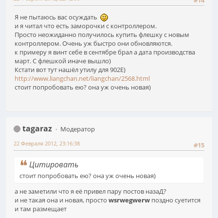
#14
Я не пытаюсь вас осуждать
и я читал что есть заморочки с контроллером.
Просто неожиданно получилось купить флешку с новым
контроллером. Очень уж быстро они обновляются.
к примеру я винт себе в сентябре брал а дата производства
март. С флешкой иначе вышло)
Кстати вот тут нашёл утилу для 902Е)
http://www.liangchan.net/liangchan/2568.html
стоит попробовать ею? она уж очень новая)
tagaraz
Модератор
22 Февраля 2012, 23:16:38
#15
Цитировать
стоит попробовать ею? она уж очень новая)
а не заметили что я её привел пару постов назаД?
и не такая она и новая, просто
wsrwegwerw
поздно суетится
и там размещает