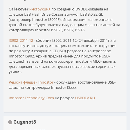
От
lexover
инструкция
по созданию DVDDL-раздела на
флешке USB Flash Drive Corsair Survivor USB 3.0 32 Gb
(контроллер Innostor IS902E). Информация изложенная в
данной статье будет полезна владельцам флеш-носителей на
контроллерах Innostor IS902E, IS902, IS916.
IS902_2011-12
- сборник IS902_2011-12 (24-декабря-2011г.), в
составе утилиты, документация, схемотехника, инструкция
по ремонту и созданию CD(ISO)-раздела на контроллере
Innostor IS902. Архив предназначен для продуктов(USB-
флешек) Transcend на контроллере Innostor и MLC-памяти,
для современных флешек нужны новые версии сервисных
утилит.
Ремонт флешек Innostor
- обсуждаем восстановление USB-
флэш на контроллерах Innostor ISxxx.
Innostor Technology Corp
на ресурсе
USBDEV.RU
Gugenot8