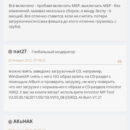
Всё включено - пробавл включать МБР, выключать МБР - без
изменений, заливал несколько сборок, и винду Экспу - 0
эмоций. Всё отлично ставится, если не считать потери
загружочности (сама флешка до этого отлично грузилась с
груба)
nat27
Глобальный модератор
20 Января 2012, 07:38:23
#5
можно взять заведомо загрузочный CD, например,
WindowsXP снять с него ISO образ залить на CD-раздел с
помощью AIBurn и проверить загрузку, не могу поверить
что нет загрузки с нормального образа и CD-раздела Innostor
IS902. У вас на компе winxp? используете Innostor MP Tool
V2.05.00.16(2011/05/10) V010_08 [IS902], AI-Burn V1.2?
AKuHAK