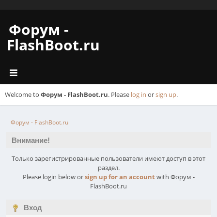
Форум -
FlashBoot.ru
Welcome to
Форум - FlashBoot.ru
. Please
log in
or
sign up
.
Форум - FlashBoot.ru
Внимание!
Только зарегистрированные пользователи имеют доступ в этот
раздел.
Please login below or
sign up for an account
with Форум -
FlashBoot.ru
Вход