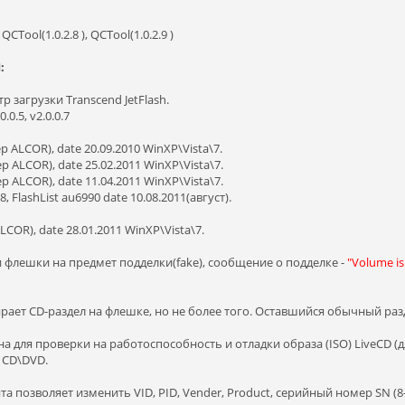
QCTool(1.0.2.8 ), QCTool(1.0.2.9 )
:
тр загрузки Transcend JetFlash.
0.0.5, v2.0.0.7
ер ALCOR), date 20.09.2010 WinXP\Vista\7.
ер ALCOR), date 25.02.2011 WinXP\Vista\7.
ер ALCOR), date 11.04.2011 WinXP\Vista\7.
 FlashList au6990 date 10.08.2011(август).
LCOR), date 28.01.2011 WinXP\Vista\7.
и флешки на предмет подделки(fake), сообщение о подделке -
"Volume is 
ирает CD-раздел на флешке, но не более того. Оставшийся обычный раз
 для проверки на работоспособность и отладки образа (ISO) LiveCD (д
 CD\DVD.
ита позволяет изменить VID, PID, Vender, Product, серийный номер SN (