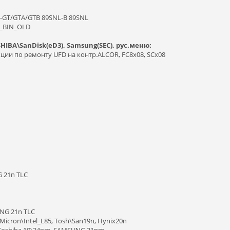
N-GT/GTA/GTB 89SNL-B 89SNL
D_BIN_OLD
IBA\SanDisk(eD3), Samsung(SEC), рус.меню:
ции по ремонту UFD на контр.ALCOR, FC8x08, SCx08
 21n TLC
NG 21n TLC
Micron\Intel_L85, Tosh\San19n, Hynix20n