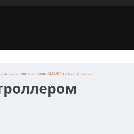
на флешке с контроллером ALCOR (Transcend - здесь)
нтроллером