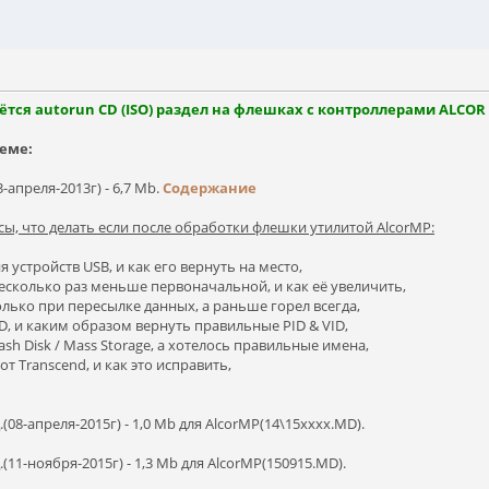
ся autorun CD (ISO) раздел на флешках с контроллерами ALCOR 
еме:
3-апреля-2013г) - 6,7 Mb.
Содержание
ы, что делать если после обработки флешки утилитой AlcorMP:
 устройств USB, и как его вернуть на место,
 несколько раз меньше первоначальной, и как её увеличить,
олько при пересылке данных, а раньше горел всегда,
D, и каким образом вернуть правильные PID & VID,
lash Disk / Mass Storage, а хотелось правильные имена,
т Transcend, и как это исправить,
.(08-апреля-2015г) - 1,0 Mb для AlcorMP(14\15xxxx.MD).
.(11-ноября-2015г) - 1,3 Mb для AlcorMP(150915.MD).