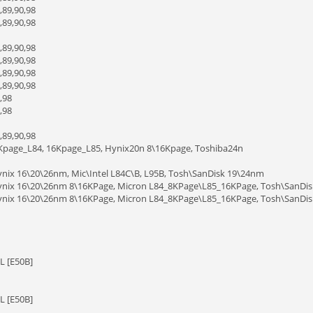
,89,90,98
,89,90,98
,89,90,98
,89,90,98
,89,90,98
,89,90,98
,98
,98
,89,90,98
8Kpage_L84, 16Kpage_L85, Hynix20n 8\16Kpage, Toshiba24n
nix 16\20\26nm, Mic\Intel L84C\B, L95B, Tosh\SanDisk 19\24nm
ynix 16\20\26nm 8\16KPage, Micron L84_8KPage\L85_16KPage, Tosh\SanDi
ynix 16\20\26nm 8\16KPage, Micron L84_8KPage\L85_16KPage, Tosh\SanDi
L [E50B]
L [E50B]