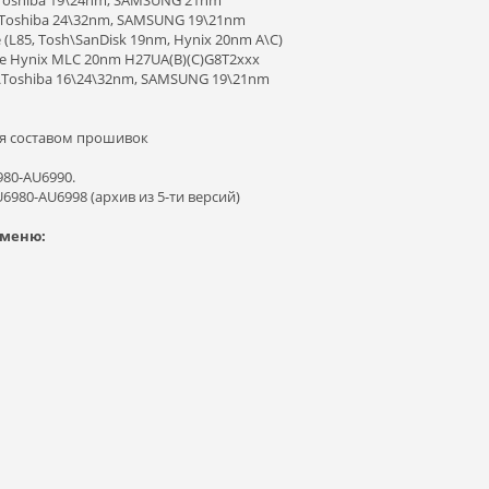
Toshiba 19\24nm, SAMSUNG 21nm
\Toshiba 24\32nm, SAMSUNG 19\21nm
 (L85, Tosh\SanDisk 19nm, Hynix 20nm A\C)
ge Hynix MLC 20nm H27UA(B)(C)G8T2xxx
\Toshiba 16\24\32nm, SAMSUNG 19\21nm
ся составом прошивок
980-AU6990.
6980-AU6998 (архив из 5-ти версий)
.меню: