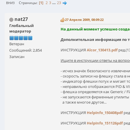
1
2
3
...
23
Страницы
ВНИЗ
nat27
27 Апреля 2009, 08:09:22
Глобальный
На данный момент успешно создаёт
модератор
Дополнительная информация по т
Ветеран
ИНСТРУКЦИЯ
Alcor_130413.pdf
ред.(1
Сообщений: 2,854
Записан
Ищите в инструкции ответы на вопрос
- исчез значёк безопасного извлечения
- скорость записи на флешку стала в
- индикатор флешки потух и мигает т
- неправильно отображаются PID & VI
- флешка определяется как Generic / F
- не запускаются фирменные утилиты о
а также многое другое...
ИНСТРУКЦИЯ
HelpInfo_150408pdf
ред
ИНСТРУКЦИЯ
HelpInfo_151126pdf
ред