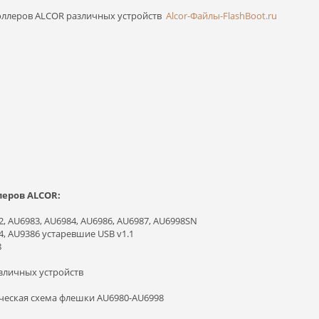
оллеров ALCOR различных устройств
Alcor-Файлы-FlashBoot.ru
леров ALCOR:
2, AU6983, AU6984, AU6986, AU6987, AU6998SN
4, AU9386 устаревшие USB v1.1
8
различных устройств
ческая схема флешки AU6980-AU6998