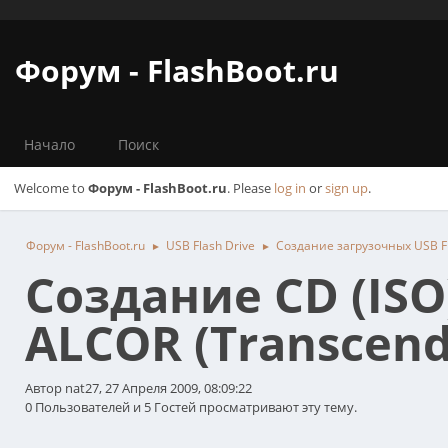
Форум - FlashBoot.ru
Начало
Поиск
Welcome to
Форум - FlashBoot.ru
. Please
log in
or
sign up
.
Форум - FlashBoot.ru
USB Flash Drive
Создание загрузочных USB Fl
►
►
Создание CD (IS
ALCOR (Transcend
Автор nat27, 27 Апреля 2009, 08:09:22
0 Пользователей и 5 Гостей просматривают эту тему.