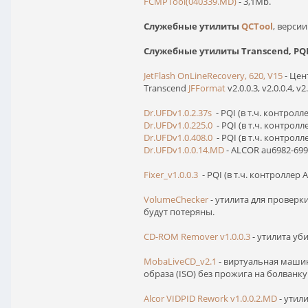
FCMPTool(040339.MD)
- 3,1Mb.
Служебные утилиты
QCTool
, версии 
Служебные утилиты Transcend, PQI
JetFlash OnLineRecovery, 620, V15
- Цен
Transcend
JFFormat
v2.0.0.3, v2.0.0.4, v2.
Dr.UFDv1.0.2.37s
- PQI (в т.ч. контролл
Dr.UFDv1.0.225.0
- PQI (в т.ч. контролл
Dr.UFDv1.0.408.0
- PQI (в т.ч. контролл
Dr.UFDv1.0.0.14.MD
- ALCOR au6982-6998,
Fixer_v1.0.0.3
- PQI (в т.ч. контроллер A
VolumeChecker
- утилита для проверк
будут потеряны.
CD-ROM Remover v1.0.0.3
- утилита уб
MobaLiveCD_v2.1
- виртуальная машина
образа (ISO) без прожига на болванку
Alcor VIDPID Rework v1.0.0.2.MD
- утил