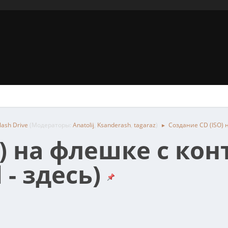
ash Drive
(Модераторы:
Anatolij
,
Ksanderash
,
tagaraz
)
Создание CD (ISO) 
►
O) на флешке с ко
 - здесь)