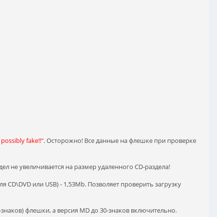
possiblу fake!!"
. Осторожно! Все данные на флешке при проверке
дел не увеличивается на размер удаленного CD-раздела!
ля CD\DVD или USB) - 1,53Mb. Позволяет проверить загрузку
8-знаков) флешки, а версия MD до 30-знаков включительно.