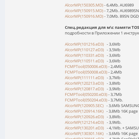
AlcorMP(150305.MD)
- 6,4Mb. AU6989
AlcorMP(150915.MD)
- 7,2Mb. AU6989S
AlcorMP(150916.MD)
- 7,0Mb. 89SN DG
Спец.редакция для м\c памяти TOSH
подробности в Приложении 1 инструк
AlcorMP(101216.eD3)
- 3,6Mb
AlcorMP(110127.eD3)
- 3,5Mb
AlcorMP(110331.eD3)
- 3,6Mb
AlcorMP(110511.eD3)
- 3,6Mb
FCMPTool(050006.eD3)
- 2,4Mb
FCMPTool(050008.eD3)
- 2,4Mb
AlcorMP(111111.eD3)
- 3,7Mb
AlcorMP(120213.eD3)
- 3,8Mb
AlcorMP(120817.eD3)
- 3,9Mb
FCMPTool(050200.eD3)
- 3,7Mb
FCMPTool(050204.eD3)
- 3,7Mb.
AlcorMP(120905.SEC)
- 3,6Mb SAMSUNG
AlcorMP(120914.16K)
- 3,8Mb 16K page
AlcorMP(120926.eD3)
- 3,8Mb.
AlcorMP(121214.eD3)
- 3,9Mb.
AlcorMP(130201.eD3)
- 4,1Mb. + SAMSU
AlcorMP(130301.16K)
- 3,6Mb 16K page 