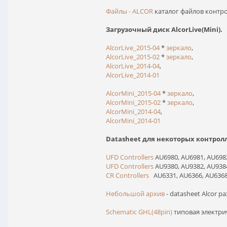
Файлы - ALCOR
каталог файлов контр
Загрузочный диск AlcorLive(Mini).
AlcorLive_2015-04
*
зеркало
,
AlcorLive_2015-02
*
зеркало
,
AlcorLive_2014-04
,
AlcorLive_2014-01
AlcorMini_2015-04
*
зеркало
,
AlcorMini_2015-02
*
зеркало
,
AlcorMini_2014-04
,
AlcorMini_2014-01
Datasheet для некоторых контрол
UFD Controllers
AU6980, AU6981, AU698
UFD Controllers
AU9380, AU9382, AU938
CR Controllers
AU6331, AU6366, AU636
Небольшой архив
- datasheet Alcor 
Schematic GHL(48pin)
типовая электри