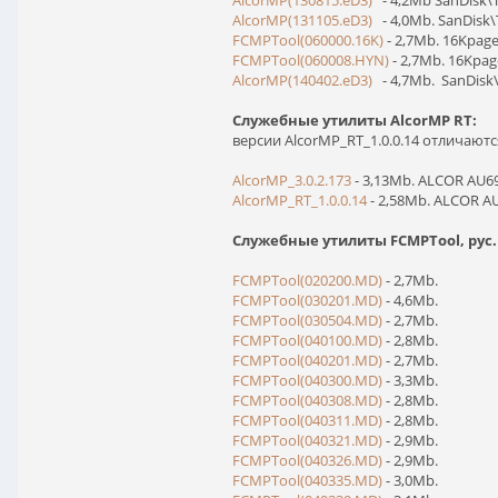
AlcorMP(130815.eD3)
- 4,2Mb SanDisk\
AlcorMP(131105.eD3)
- 4,0Mb. SanDisk
FCMPTool(060000.16K)
- 2,7Mb. 16Kpage
FCMPTool(060008.HYN)
- 2,7Mb. 16Kpa
AlcorMP(140402.eD3)
- 4,7Mb. SanDisk
Служебные утилиты AlcorMP RT:
версии AlcorMP_RT_1.0.0.14 отличают
AlcorMP_3.0.2.173
- 3,13Mb. ALCOR AU6
AlcorMP_RT_1.0.0.14
- 2,58Mb. ALCOR AU
Служебные утилиты FCMPTool, рус
FCMPTool(020200.MD)
- 2,7Mb.
FCMPTool(030201.MD)
- 4,6Mb.
FCMPTool(030504.MD)
- 2,7Mb.
FCMPTool(040100.MD)
- 2,8Mb.
FCMPTool(040201.MD)
- 2,7Mb.
FCMPTool(040300.MD)
- 3,3Mb.
FCMPTool(040308.MD)
- 2,8Mb.
FCMPTool(040311.MD)
- 2,8Mb.
FCMPTool(040321.MD)
- 2,9Mb.
FCMPTool(040326.MD)
- 2,9Mb.
FCMPTool(040335.MD)
- 3,0Mb.