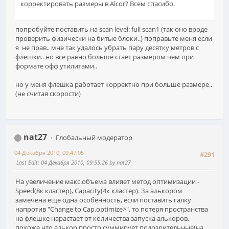
корректировать размеры в Alcor? Всем спасибо.
попробуйте поставить на scan level: full scan1 (так оно вроде
проверить физически на битые блоки..) поправьте меня если
я не прав.. мне так удалось убрать пару десятку метров с
флешки.. но все равно больше стает размером чем при
формате офф утилитами..
но у меня флешка работает корректно при больше размере..
(не считая скорости)
nat27
Глобальный модератор
04 Декабря 2010, 09:47:05
#291
Last Edit
: 04 Декабря 2010, 09:55:26 by nat27
На увеличение макс.объема влияет метод оптимизации -
Speed(8к кластер), Capacity(4к кластер). За алькором
замечена еще одна особенность, если поставить галку
напротив "Change to Cap.optimize>", то потеря пространства
на флешке нарастает от количества запуска алькоров,
похоже что алькор просто суммирует подозрительные(на