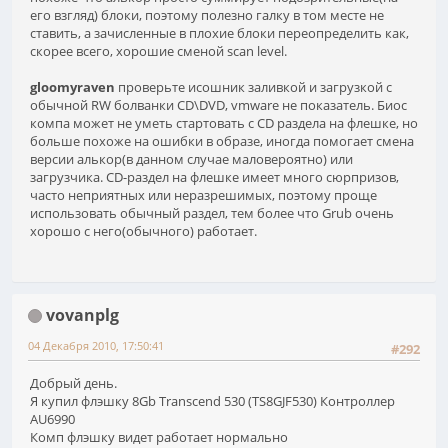
его взгляд) блоки, поэтому полезно галку в том месте не
ставить, а зачисленные в плохие блоки переопределить как,
скорее всего, хорошие сменой scan level.
gloomyraven
проверьте исошник заливкой и загрузкой с
обычной RW болванки CD\DVD, vmware не показатель. Биос
компа может не уметь стартовать с CD раздела на флешке, но
больше похоже на ошибки в образе, иногда помогает смена
версии алькор(в данном случае маловероятно) или
загрузчика. CD-раздел на флешке имеет много сюрпризов,
часто неприятных или неразрешимых, поэтому проще
использовать обычный раздел, тем более что Grub очень
хорошо с него(обычного) работает.
vovanplg
04 Декабря 2010, 17:50:41
#292
Добрый день.
Я купил флэшку 8Gb Transcend 530 (TS8GJF530) Контроллер
AU6990
Комп флэшку видет работает нормально