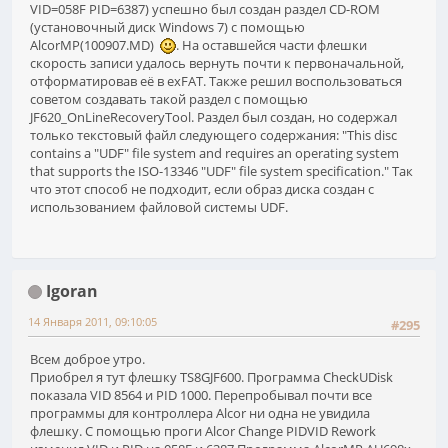
VID=058F PID=6387) успешно был создан раздел CD-ROM
(установочный диск Windows 7) с помощью
AlcorMP(100907.MD)
. На оставшейся части флешки
скорость записи удалось вернуть почти к первоначальной,
отформатировав её в exFAT. Также решил воспользоваться
советом создавать такой раздел с помощью
JF620_OnLineRecoveryTool. Раздел был создан, но содержал
только текстовый файл следующего содержания: "This disc
contains a "UDF" file system and requires an operating system
that supports the ISO-13346 "UDF" file system specification." Так
что этот способ не подходит, если образ диска создан с
использованием файловой системы UDF.
Igoran
14 Января 2011, 09:10:05
#295
Всем доброе утро.
Приобрел я тут флешку TS8GJF600. Программа CheckUDisk
показала VID 8564 и PID 1000. Перепробывал почти все
программы для контроллера Alcor ни одна не увидила
флешку. С помощью проги Alcor Change PIDVID Rework