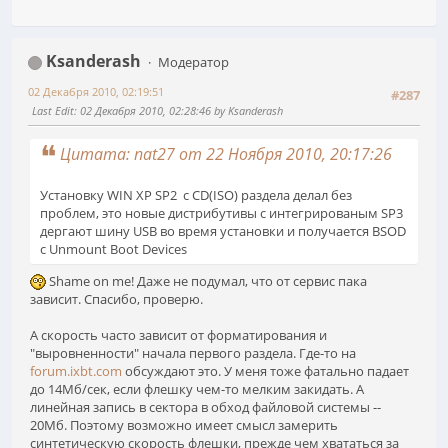
Ksanderash
Модератор
02 Декабря 2010, 02:19:51
#287
Last Edit
: 02 Декабря 2010, 02:28:46 by Ksanderash
Цитата: nat27 от 22 Ноября 2010, 20:17:26
Установку WIN XP SP2 с CD(ISO) раздела делал без
проблем, это новые дистрибутивы с интегрированым SP3
дергают шину USB во время установки и получается BSOD
с Unmount Boot Devices
Shame on me! Даже не подумал, что от сервис пака
зависит. Спасибо, проверю.
А скорость часто зависит от форматирования и
"выровненности" начала первого раздела. Где-то на
forum.ixbt.com
обсуждают это. У меня тоже фатально падает
до 14Мб/сек, если флешку чем-то мелким закидать. А
линейная запись в сектора в обход файловой системы --
20Мб. Поэтому возможно имеет смысл замерить
синтетическую скорость флешки, прежде чем хвататься за