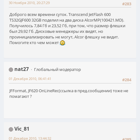
30 Ноября 2010, 20:27:29
#283
Доброго всем времени суток. Transcend JetFlash 600
TS32GJF600 32GB поделил на два диска AlcorMP(100421.MD).
Получилось 7,84 Гб и 23,52 Гб, при том, что размер флешки
был 29,92 Гб. Дисковые менеджеры их видят, но
проинициализировать не могут, Alcor флешку не видит.
Помогите кто чем может
nat27
Глобальный модератор
01 Декабря 2010, 06:41:41
#284
JFFormat, JF620 OnLineRec(ссылка в пред.сообщении) тоже не
помагают ?
Vic_81
01 Декабря 2010, 13:44:32
#285