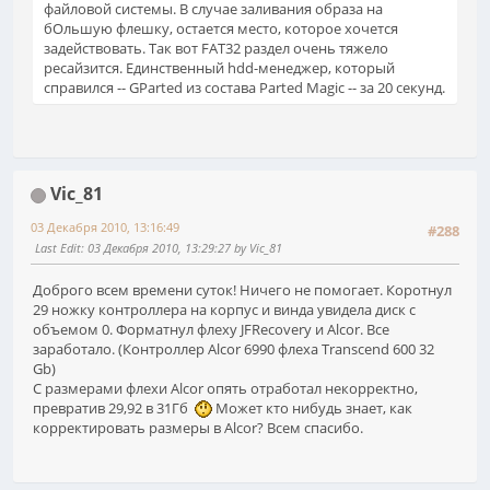
файловой системы. В случае заливания образа на
бОльшую флешку, остается место, которое хочется
задействовать. Так вот FAT32 раздел очень тяжело
ресайзится. Единственный hdd-менеджер, который
справился -- GParted из состава Parted Magic -- за 20 секунд.
Vic_81
03 Декабря 2010, 13:16:49
#288
Last Edit
: 03 Декабря 2010, 13:29:27 by Vic_81
Доброго всем времени суток! Ничего не помогает. Коротнул
29 ножку контроллера на корпус и винда увидела диск с
объемом 0. Форматнул флеху JFRecovery и Alcor. Все
заработало. (Контроллер Alcor 6990 флеха Transcend 600 32
Gb)
C размерами флехи Alcor опять отработал некорректно,
превратив 29,92 в 31Гб
Может кто нибудь знает, как
корректировать размеры в Alcor? Всем спасибо.