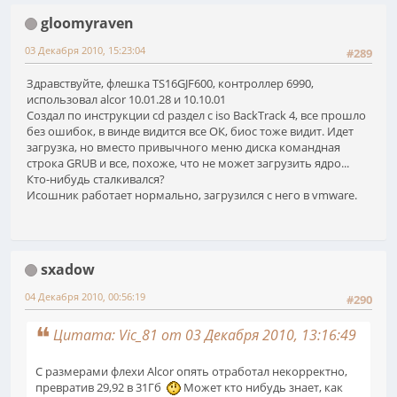
gloomyraven
03 Декабря 2010, 15:23:04
#289
Здравствуйте, флешка TS16GJF600, контроллер 6990,
использовал alcor 10.01.28 и 10.10.01
Создал по инструкции cd раздел с iso BackTrack 4, все прошло
без ошибок, в винде видится все ОК, биос тоже видит. Идет
загрузка, но вместо привычного меню диска командная
строка GRUB и все, похоже, что не может загрузить ядро...
Кто-нибудь сталкивался?
Исошник работает нормально, загрузился с него в vmware.
sxadow
04 Декабря 2010, 00:56:19
#290
Цитата: Vic_81 от 03 Декабря 2010, 13:16:49
C размерами флехи Alcor опять отработал некорректно,
превратив 29,92 в 31Гб
Может кто нибудь знает, как