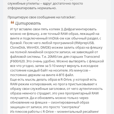
служебные утилиты -- вдруг достаточно просто
отформатировать нормально.
Процитирую свое сообщение на rutracker:
Цитировать
И тут вставлю свои пять копеек )) Дефрагментировать
можно не флешку, а ее точный RAW-образ, лежащий на
винте и подключенный ImDisk-ом как обычный раздел, с
буквой. После чего любой программой (RMprepUSB,
CloneDisk, WinHEX, DMDE) можем залить образ на флешку
на полной линейной скорости записи, не зависящей от
файловой системы. Т.е. 20Мб/сек для старших Transcend
JF600/620. Это очень удобно. Можно вытворять с флешкой
все что угодно, затем за 5-10 минут вернуть в исходное
состояние каждый байт на носителе. Из минусов --
постоянно держим на винте 4-8Гб файл.
Еще есть мысль делать образ в R-Drive, у которой есть
RAW-режим копирования, но прога пристыковывает к
образу свои служебные заголовки, от чего аутентичность
образа немного страдает, это уже проприетарный RAW
получается. Да и обновлять можно только через
обновление на флешке -- смонтированный образ
защищен от записи, это просто "смотрелка"
Из плюсов работы с R-Drive -- моментальный ресайзинг