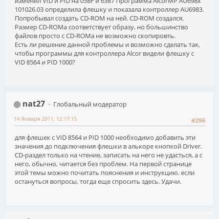
изменил VID и PID на 058F и 6387 Программа AlcorMP AU698x
101026.03 определила флешку и показала контроллер AU6983.
Попробывал создать CD-ROM на ней. CD-ROM создался.
Размер CD-ROMа соответствует образу, но большинство
файлов просто с CD-ROMа не возможно скопировть.
Есть ли решение данной проблемы и возможно сделать так,
чтобы программы для контроллера Alcor видели флешку с
VID 8564 и PID 1000?
nat27
Глобальный модератор
14 Января 2011, 12:17:15
#296
для флешек с VID 8564 и PID 1000 необходимо добавить эти
значения до подключения флешки в алькоре кнопкой Driver.
CD-раздел только на чтение, записать на него не удасться, а с
него, обычно, читается без проблем. На первой странице
этой темы можно почитать пояснения и инструкцию. если
остануться вопросы, тогда еще спросить здесь. Удачи.