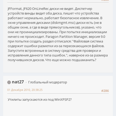
JFFormat, JF620 OnLineRec диски не видят. Диспетчер
устройств винды видит оба диска, пишет что устройства
работают нормально, работает безопасное извлечение. В
окне управления дисками (diskmgmt.msc) диски есть (не в
общем окне, а где в виде прямоугольников), указано, что
они не проинициализированы. При попытке инициализации
ничего не происходит. Paragon Partition Manager, версия 9.0
при попытке создать раздел отписался: "Файловая система
содержит ошибки разметки из-за пересекающихся файлов.
Запустите встроенные в систему средства для проверки и
исправления данного типа ошибок.", наверное из-за размера
получившихся дисков. Что еще можно подшаманить?
nat27
Глобальный модератор
01 Декабря 2010, 20:38:25
#286
Утилиты запускаются из под WinXPSP2?