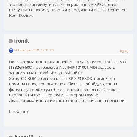
это новые дистрибутивы с интегрированым SP3 дергают
шину USB во время установки и получается BSOD с Unmount
Boot Devices
fronik
24 Ноября 2010, 12:31:20
#276
После форматирования новой флешки Transcend JetFlash 600
(TS32GJF600) программой AlcorMP(101001.MD) скорость
записи упала с 18Мбайт\с до 8Мбайт\с
Хотел CD-ROM создать, создал, XP SP3 BSOD, после чего
почитал ветку, понял что пока без него обойдусь, снова
форматнул только уже без создания привода на флешке.
Скорость низкая в первом и во втором случае.
Делал форматирование как в статье все описано на главной.
Как быть?