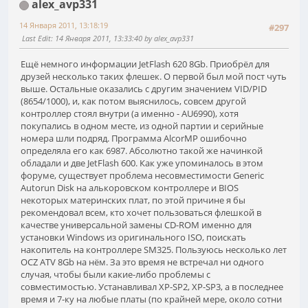
alex_avp331
14 Января 2011, 13:18:19
#297
Last Edit
: 14 Января 2011, 13:33:40 by alex_avp331
Ещё немного информации JetFlash 620 8Gb. Приобрёл для
друзей несколько таких флешек. О первой был мой пост чуть
выше. Остальные оказались с другим значением VID/PID
(8654/1000), и, как потом выяснилось, совсем другой
контроллер стоял внутри (а именно - AU6990), хотя
покупались в одном месте, из одной партии и серийные
номера шли подряд. Программа AlcorMP ошибочно
определяла его как 6987. Абсолютно такой же начинкой
обладали и две JetFlash 600. Как уже упоминалось в этом
форуме, существует проблема несовместимости Generic
Autorun Disk на алькоровском контроллере и BIOS
некоторых материнских плат, по этой причине я бы
рекомендовал всем, кто хочет пользоваться флешкой в
качестве универсальной замены CD-ROM именно для
установки Windows из оригинального ISO, поискать
накопитель на контроллере SM325. Пользуюсь несколько лет
OCZ ATV 8Gb на нём. За это время не встречал ни одного
случая, чтобы были какие-либо проблемы с
совместимостью. Устанавливал XP-SP2, XP-SP3, а в последнее
время и 7-ку на любые платы (по крайней мере, около сотни