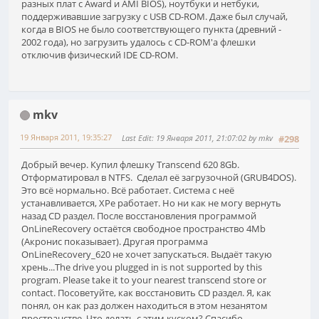
разных плат c Award и AMI BIOS), ноутбуки и нетбуки,
поддерживавшие загрузку с USB CD-ROM. Даже был случай,
когда в BIOS не было соответствующего пункта (древний -
2002 года), но загрузить удалось с CD-ROM'а флешки
отключив физический IDE CD-ROM.
mkv
19 Января 2011, 19:35:27
Last Edit
: 19 Января 2011, 21:07:02 by mkv
#298
Добрый вечер. Купил флешку Transcend 620 8Gb.
Отформатировал в NTFS. Сделал её загрузочной (GRUB4DOS).
Это всё нормально. Всё работает. Система с неё
устанавливается, XPe работает. Но ни как не могу вернуть
назад CD раздел. После восстановления программой
OnLineRecovery остаётся свободное пространство 4Mb
(Акронис показывает). Другая программа
OnLineRecovery_620 не хочет запускаться. Выдаёт такую
хрень...The drive you plugged in is not supported by this
program. Please take it to your nearest transcend store or
contact. Посоветуйте, как восстановить CD раздел. Я, как
понял, он как раз должен находиться в этом незанятом
пространстве. Что делать с этим куском? Спасибо.