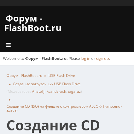
Форум -
FlashBoot.ru
Welcome to
Форум - FlashBoot.ru
. Please
log in
or
sign up
.
Форум - FlashBoot.ru
USB Flash Drive
►
Создание загрузочных USB Flash Drive
►
(Модераторы:
Anatolij
,
Ksanderash
,
tagaraz
)
►
Создание CD (ISO) на флешке с контроллером ALCOR (Transcend -
здесь)
Создание CD