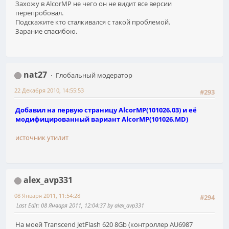
Захожу в AlcorMP не чего он не видит все версии
перепробовал.
Подскажите кто сталкивался с такой проблемой.
Зарание спасибою.
nat27
Глобальный модератор
22 Декабря 2010, 14:55:53
#293
Добавил на
первую страницу
AlcorMP(101026.03) и её
модифицированный вариант AlcorMP(101026.MD)
источник утилит
alex_avp331
08 Января 2011, 11:54:28
#294
Last Edit
: 08 Января 2011, 12:04:37 by alex_avp331
На моей Transcend JetFlash 620 8Gb (контроллер AU6987