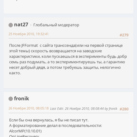
nat27
Глобальный модератор
25 Ноября 2010, 19:32:41
#279
После JFFormat с сайта транссенда(или на первой странице
этой темы) скорость возвращается на заводские
характеристики, коли пускаешься в эксперименты будь добр
семь раз подумать, а то экспериментируешь ты, а гарантию
несет добрый дядя, а потом требуешь защиты, нелогично
както.
fronik
26 Ноября 2010, 08:05:18
Last Edit
: 26 Ноября 2010, 08:08:44 by fronik
#280
Если бы она вернулась, я бы не писал тут.
А форматирование делал в последовательности:
AlcorMP(10.10.01)
OnLineRecovery