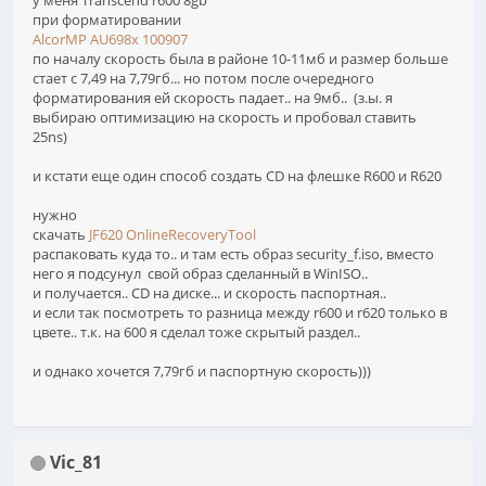
у меня Transcend r600 8gb
при форматировании
AlcorMP AU698x 100907
по началу скорость была в районе 10-11мб и размер больше
стает с 7,49 на 7,79гб... но потом после очередного
форматирования ей скорость падает.. на 9мб.. (з.ы. я
выбираю оптимизацию на скорость и пробовал ставить
25ns)
и кстати еще один способ создать CD на флешке R600 и R620
нужно
скачать
JF620 OnlineRecoveryTool
распаковать куда то.. и там есть образ security_f.iso, вместо
него я подсунул свой образ сделанный в WinISO..
и получается.. CD на диске... и скорость паспортная..
и если так посмотреть то разница между r600 и r620 только в
цвете.. т.к. на 600 я сделал тоже скрытый раздел..
и однако хочется 7,79гб и паспортную скорость)))
Vic_81