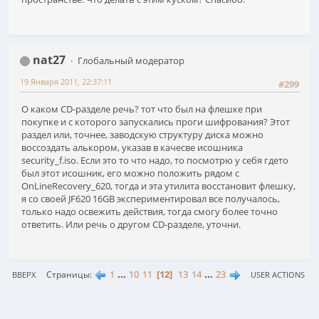
nat27
Глобальный модератор
19 Января 2011, 22:37:11
#299
О каком CD-разделе речь? тот что был на флешке при
покупке и с которого запускались проги шифрования? Этот
раздел или, точнее, заводскую структуру диска можно
воссоздать алькором, указав в качесве исошника
security_f.iso. Если это то что надо, то посмотрю у себя гдето
был этот исошник, его можно положить рядом с
OnLineRecovery_620, тогда и эта утилита восстановит флешку,
я со своей JF620 16GB экспериментировал все получалось,
только надо освежить действия, тогда смогу более точно
ответить. Или речь о другом CD-разделе, уточни.
1
...
10
11
12
13
14
...
23
Страницы
ВВЕРХ
USER ACTIONS