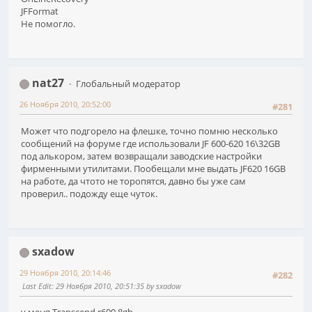
JFFormat
Не помогло.
nat27
Глобальный модератор
26 Ноября 2010, 20:52:00
#281
Может что подгорело на флешке, точно помню несколько
сообщений на форуме где использовали JF 600-620 16\32GB
под алькором, затем возвращали заводские настройки
фирменными утилитами. Пообещали мне выдать JF620 16GB
на работе, да чтото не торопятся, давно бы уже сам
проверил.. подожду еще чуток.
sxadow
29 Ноября 2010, 20:14:46
#282
Last Edit
: 29 Ноября 2010, 20:51:35 by sxadow