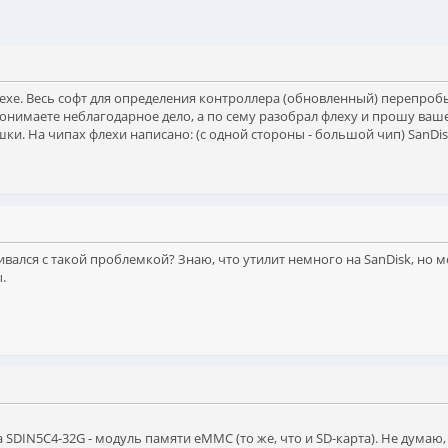
лехе. Весь софт для определения контроллера (обновленный) перепроб
 понимаете неблагодарное дело, а по сему разобрал флеху и прошу ва
ки. На чипах флехи написано: (с одной стороны - большой чип) SanDis
ивался с такой проблемкой? Знаю, что утилит немного на SanDisk, но м
.
 а SDIN5C4-32G - модуль памяти eMMC (то же, что и SD-карта). Не думаю,