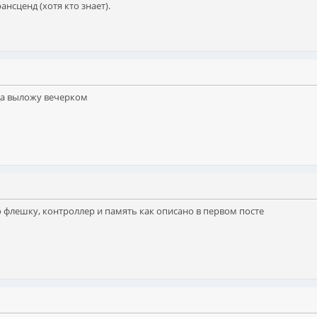
ансценд (хотя кто знает).
да выложу вечерком
 флешку, контроллер и память как описано в первом посте