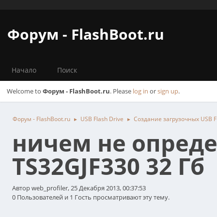
Форум - FlashBoot.ru
Начало
Поиск
Welcome to
Форум - FlashBoot.ru
. Please
log in
or
sign up
.
Форум - FlashBoot.ru
USB Flash Drive
Создание загрузочных USB Fl
►
►
ничем не опреде
TS32GJF330 32 Гб
Автор web_profiler, 25 Декабря 2013, 00:37:53
0 Пользователей и 1 Гость просматривают эту тему.