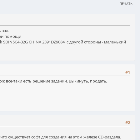
ПЕЧАТЬ
ывал.
шей помощи
k SDIN5C4-32G CHINA 2391DZ9084, с другой стороны - маленький
#1
ож все-таки есть решение задачки. Выкинуть, продать,
#2
 что существует софт для создания на этом железе CD-раздела.