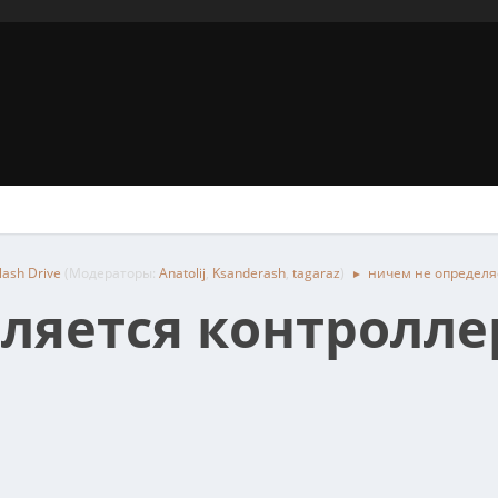
ash Drive
(Модераторы:
Anatolij
,
Ksanderash
,
tagaraz
)
ничем не определяе
►
ляется контроллер