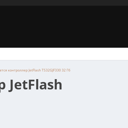
тся контроллер JetFlash TS32GJF330 32 Гб
 JetFlash