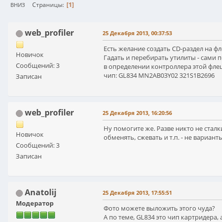
1
Страницы
ВНИЗ
web_profiler
25 Декабря 2013, 00:37:53
Есть желание создать CD-раздел на ф
Новичок
Гадать и перебирать утилиты - сами
Сообщений: 3
в определении контроллера этой флеш
чип: GL834 MN2AB03Y02 321S1B2696
Записан
web_profiler
25 Декабря 2013, 16:20:56
Ну помогите же. Разве никто не сталк
Новичок
обменять, сжевать и т.п. - не варианты
Сообщений: 3
Записан
Anatolij
25 Декабря 2013, 17:55:51
Модератор
Фото можете выложить этого чуда?
А по теме, GL834 это чип картридера,