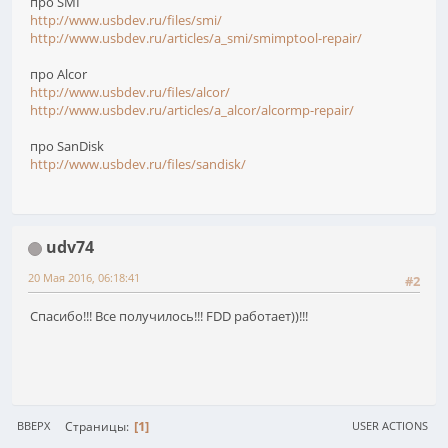
про SMI
http://www.usbdev.ru/files/smi/
http://www.usbdev.ru/articles/a_smi/smimptool-repair/
про Alcor
http://www.usbdev.ru/files/alcor/
http://www.usbdev.ru/articles/a_alcor/alcormp-repair/
про SanDisk
http://www.usbdev.ru/files/sandisk/
udv74
20 Мая 2016, 06:18:41
#2
Спасибо!!! Все получилось!!! FDD работает))!!!
1
Страницы
ВВЕРХ
USER ACTIONS