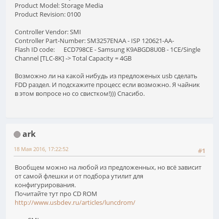
Product Model: Storage Media
Product Revision: 0100
Controller Vendor: SMI
Controller Part-Number: SM3257ENAA - ISP 120621-AA-
Flash ID code: ECD798CE - Samsung K9ABGD8U0B - 1CE/Single
Channel [TLC-8K] -> Total Capacity = 4GB
Возможно ли на какой нибудь из предложеных usb сделать
FDD раздел. И подскажите процесс если возможно. Я чайник
в этом вопросе но со свистком!))) Спасибо.
ark
18 Мая 2016, 17:22:52
#1
Вообщем можно на любой из предложенных, но всё зависит
от самой флешки и от подбора утилит для
конфигурирования.
Почитайте тут про CD ROM
http://www.usbdev.ru/articles/luncdrom/