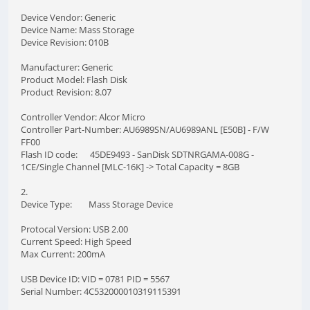
Device Vendor: Generic
Device Name: Mass Storage
Device Revision: 010B
Manufacturer: Generic
Product Model: Flash Disk
Product Revision: 8.07
Controller Vendor: Alcor Micro
Controller Part-Number: AU6989SN/AU6989ANL [E50B] - F/W
FF00
Flash ID code: 45DE9493 - SanDisk SDTNRGAMA-008G -
1CE/Single Channel [MLC-16K] -> Total Capacity = 8GB
2.
Device Type: Mass Storage Device
Protocal Version: USB 2.00
Current Speed: High Speed
Max Current: 200mA
USB Device ID: VID = 0781 PID = 5567
Serial Number: 4C532000010319115391