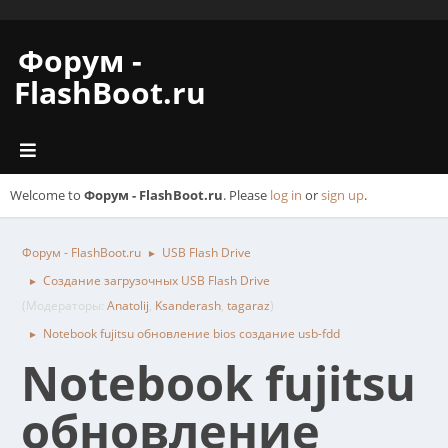
Форум -
FlashBoot.ru
Welcome to
Форум - FlashBoot.ru
. Please
log in
or
sign up
.
Форум - FlashBoot.ru
USB Flash Drive
►
Создание загрузочных USB Flash Drive
►
(Модераторы:
Anatolij
,
Ksanderash
,
tagaraz
)
Notebook fujitsu обновление bios создание usb-fdd
►
Notebook fujitsu
обновление