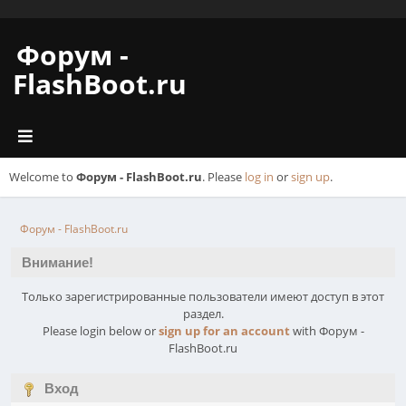
Форум -
FlashBoot.ru
Welcome to
Форум - FlashBoot.ru
. Please
log in
or
sign up
.
Форум - FlashBoot.ru
Внимание!
Только зарегистрированные пользователи имеют доступ в этот
раздел.
Please login below or
sign up for an account
with Форум -
FlashBoot.ru
Вход