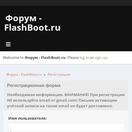
Форум -
FlashBoot.ru
Welcome to
Форум - FlashBoot.ru
. Please
log in
or
sign up
.
Форум - FlashBoot.ru
Регистрация
►
Регистрационная форма
Необходимая информация. ВНИМАНИЕ! При регистрации
НЕ используйте email от gmail.com! Письмо активации
учётной записи на такие email не будет доставлено.
Имя пользователя: