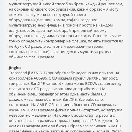
мультизагрузкой. Какой способ выбрать каждый решает сам,
на основании своего оборудования, каким образом я могу
помочь если у меня нет под рукой твоего
оборудования(флешки, компа, софта), создание
мультизагрузочных флешек в поиске просто на каждом
шагу, способов десятки, выбирай пригодный твоему
оборудованию, задачам, склонности к софту. В твоем случае -
точно определить контроллер на флешке, понять грузится ли
нетбук с CD раздела(если оный возможен на твоем
контроллере флешки) если нет делать мультизагрузку с
обычного флеш раздела.
jingles
Transcend jf v33/ 8GB приобрел себе недавно для опытов, на
контроллере AU6986, С CD раздела грузил BartXPE ramboot,
три разных BartXPE ramboot через меню BCDW, ставил винду
с залитого на CD раздел исошника дистрибутива. На
обычный флеш раздел(при этом одна часть была CD
разделом) заливал обычный BartXPE. Все работало,
стартовало. На AMI BIOS все очень быстро с CD раздела, на
AWARD V6.0 с CD раздела фигня полная - стартует, но загрузка
невероятно медленная. На обеих биосах старт и работа с
обычного флеш раздела нормальная(раза в 2-3 медленней
чем с CD раздела для AMI биос). Образ чего заливаешь на CD
раздел флешки, какой загрузчик используешь, если BCDW то