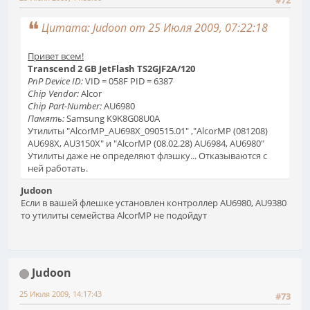
Цитата: Judoon от 25 Июля 2009, 07:22:18
Привет всем!
Transcend 2 GB JetFlash TS2GJF2A/120
PnP Device ID:
VID = 058F PID = 6387
Chip Vendor:
Alcor
Chip Part-Number:
AU6980
Память:
Samsung K9K8G08U0A
Утилиты "AlcorMP_AU698X_090515.01" ,"AlcorMP (081208)
AU698X, AU3150X" и "AlcorMP (08.02.28) AU6984, AU6980"
Утилиты даже не определяют флэшку... Отказываются с
ней работать.
Judoon
Если в вашей флешке установлен контроллер AU6980, AU9380
то утилиты семейства AlcorMP не подойдут
Judoon
25 Июля 2009, 14:17:43
#73