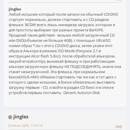
jingles
Либой исошник который после записи на обычный CD\DVD
стартует нормально, должен стартовать и с CD раздела
флешки. BCDW всего лишь менеджер загрузки, которым я
для простоты выбираю три разных проекта BartXPE.
Проделай такие действия - возьми любой загрузочный CD
или DVD(объемом не больше 4GB), с помощью UltraISO
сними образ *.iso с этого CD\DVD диска, затем укажи этот
образ в Алькоре в режиме ISO Mode (Рисунок 2.1 в
инструкции Alcor flash 5.doc), после обработкой алькором,
закрой его(alcormp), вынимай флешку и при работающем
алькоре загрузочную флешку НЕ ПОДСОЕДИНЯТЬ, иначе она
станет незагрузочной. Эта флешка, при нормальном
Биосе(ASUS-AMI) обязана стартовать так же как и тот диск с
которого сделан исошник, в биосе обязательно выставить
загрузку первым - CD, и войти в раздел CD биос и в списке
устройств первым поставить Generic Autorun Disk.
jingles
24 Июля 2009, 17:41:18
#66