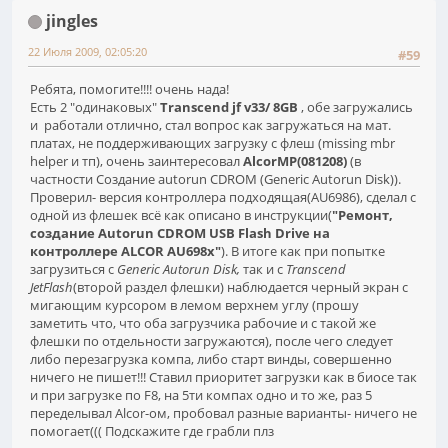
jingles
22 Июля 2009, 02:05:20
#59
Ребята, помогите!!!! очень нада!
Есть 2 "одинаковых"
Transcend jf v33/ 8GB
, обе загружались
и работали отлично, стал вопрос как загружаться на мат.
платах, не поддерживающих загрузку с флеш (missing mbr
helper и тп), очень заинтересовал
AlcorMP(081208)
(в
частности Создание autorun CDROM (Generic Autorun Disk)).
Проверил- версия контроллера подходящая(AU6986), сделал с
одной из флешек всё как описано в инструкции(
"Ремонт,
создание Autorun CDROM USB Flash Drive на
контроллере ALCOR AU698x"
). В итоге как при попытке
загрузиться с
Generic Autorun Disk,
так и с
Transcend
JetFlash
(второй раздел флешки) наблюдается черный экран с
мигающим курсором в лемом верхнем углу (прошу
заметить что, что оба загрузчика рабочие и с такой же
флешки по отдельности загружаются), после чего следует
либо перезагрузка компа, либо старт винды, совершенно
ничего не пишет!!! Ставил приоритет загрузки как в биосе так
и при загрузке по F8, на 5ти компах одно и то же, раз 5
переделывал Alcor-ом, пробовал разные варианты- ничего не
помогает((( Подскажите где грабли плз