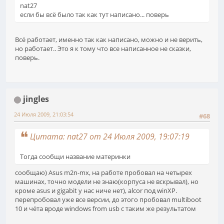
nat27
если бы всё было так как тут написано... поверь
Всё работает, именно так как написано, можно и не верить,
но работает.. Это я к тому что все написанное не сказки,
поверь.
jingles
24 Июля 2009, 21:03:54
#68
Цитата: nat27 от 24 Июля 2009, 19:07:19
Тогда сообщи название материнки
сообщаю) Asus m2n-mx, на работе пробовал на четырех
машинах, точно модели не знаю(корпуса не вскрывал), но
кроме asus и gigabit у нас ниче нет), alcor под winXP.
перепробовал уже все версии, до этого пробовал multiboot
10 и чёта вроде windows from usb с таким же результатом