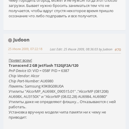
чему городить огород, может и не нужОн тогда этот способ
загрузки. Бывает нужно бросить заниматься тем что не
получается, чтобы вдруг спустя некоторое время пришло
осознание что либо подправить и все получится.
Judoon
25 Июля 2009, 07:22:18
Last Edit
: 25 Июля 2009, 08:36:03 by Judoon
#70
Привет всем!
Transcend 2 GB JetFlash TS2GJF2A/120
PnP Device ID:
VID = 058F PID = 6387
Chip Vendor:
Alcor
Chip Part-Number:
AU6980
Память:
Samsung K9K8G08U0A
Утилиты "AlcorMP_AU698X_090515.01" ,"AlcorMP (081208)
AU698X, AU3150X" и "AlcorMP (08.02.28) AU6984, AU6980"
Утилиты даже не определяют флэшку... Отказываются с ней
работать.
Установка вручную модели чипа памяти ни к чему не
приводит: