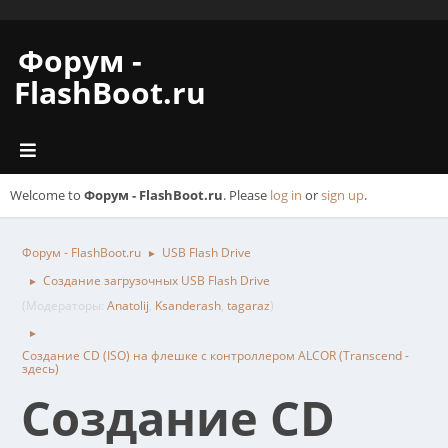
Форум -
FlashBoot.ru
Welcome to
Форум - FlashBoot.ru
. Please
log in
or
sign up
.
Форум - FlashBoot.ru
USB Flash Drive
►
Создание загрузочных USB Flash Drive
►
(Модераторы:
Anatolij
,
Ksanderash
,
tagaraz
)
►
Создание CD (ISO) на флешке с контроллером ALCOR (Transcend -
здесь)
Создание CD