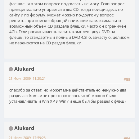
флешке - я в этом вопросе подсказать не могу. Если вопрос
принципиально упирается в два CD, тогда поищи здесь по
сайту и по форуму. Может можно по-другому вопрос
решить, при поиске обращай внимание на максимально
возможный объем CD раздела флешки, часто он ограничен
4Gb. Если расчитываешь залить комплект двух DVD на
флешь, то стандартный полный DVD 4.3Гб, зачастую, целиком
не переносятся на CD раздел флешки.
Alukard
21 Июля 2009, 11:20:21
#55
спасибо за ответ, но может мне действительно ненужно два
раздела cdrom..мне просто хотелось чтоб можно было
устанавливать и Win XP и Win7 и ещё был бы раздел с флэш)
Alukard
21 Июля 2009, 17:59:23
#56