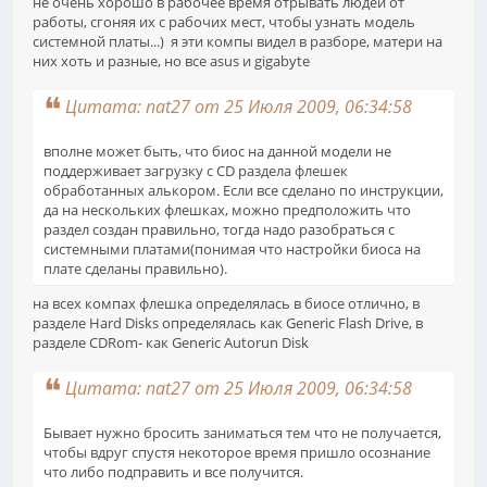
не очень хорошо в рабочее время отрывать людей от
работы, сгоняя их с рабочих мест, чтобы узнать модель
системной платы...) я эти компы видел в разборе, матери на
них хоть и разные, но все asus и gigabyte
Цитата: nat27 от 25 Июля 2009, 06:34:58
вполне может быть, что биос на данной модели не
поддерживает загрузку с CD раздела флешек
обработанных алькором. Если все сделано по инструкции,
да на нескольких флешках, можно предположить что
раздел создан правильно, тогда надо разобраться с
системными платами(понимая что настройки биоса на
плате сделаны правильно).
на всех компах флешка определялась в биосе отлично, в
разделе Hard Disks определялась как Generic Flash Drive, в
разделе CDRom- как Generic Autorun Disk
Цитата: nat27 от 25 Июля 2009, 06:34:58
Бывает нужно бросить заниматься тем что не получается,
чтобы вдруг спустя некоторое время пришло осознание
что либо подправить и все получится.