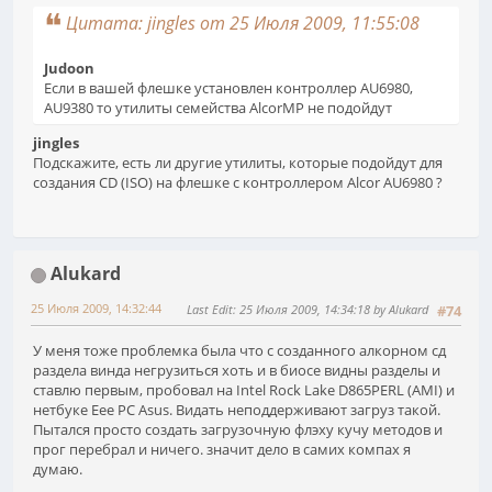
Цитата: jingles от 25 Июля 2009, 11:55:08
Judoon
Если в вашей флешке установлен контроллер AU6980,
AU9380 то утилиты семейства AlcorMP не подойдут
jingles
Подскажите, есть ли другие утилиты, которые подойдут для
создания CD (ISO) на флешке с контроллером Alcor AU6980 ?
Alukard
25 Июля 2009, 14:32:44
Last Edit
: 25 Июля 2009, 14:34:18 by Alukard
#74
У меня тоже проблемка была что с созданного алкорном сд
раздела винда негрузиться хоть и в биосе видны разделы и
ставлю первым, пробовал на Intel Rock Lake D865PERL (AMI) и
нетбуке Eee PC Asus. Видать неподдерживают загруз такой.
Пытался просто создать загрузочную флэху кучу методов и
прог перебрал и ничего. значит дело в самих компах я
думаю.