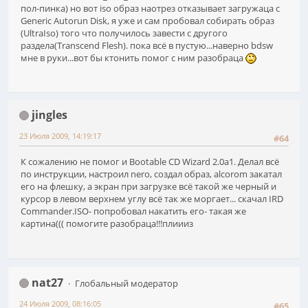
пол-пинка) но вот iso образ наотрез отказывает загружаца с
Generic Autorun Disk, я уже и сам пробовал собирать образ
(UltraIso) того что получилось завести с другого
раздела(Transcend Flesh). пока всё в пустую...наверно bdsw
мне в руки...вот бы ктонить помог с ним разобраца
jingles
23 Июля 2009, 14:19:17
#64
К сожалению не помог и Bootable CD Wizard 2.0a1. Делал всё
по инструкции, настроил nero, создал образ, alcorom закатал
его на флешку, а экран при загрузке всё такой же черный и
курсор в левом верхнем углу всё так же моргает... скачал IRD
Commander.ISO- попробовал накатить его- такая же
картина((( помогите разобраца!!!плиииз
nat27
Глобальный модератор
24 Июля 2009, 08:16:05
#65