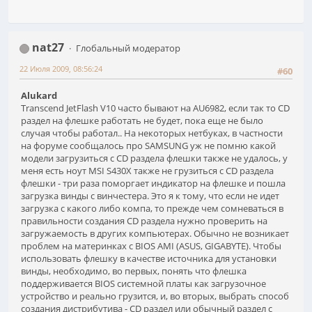
nat27
Глобальный модератор
22 Июля 2009, 08:56:24
#60
Alukard
Transcend JetFlash V10 часто бывают на AU6982, если так то CD
раздел на флешке работать не будет, пока еще не было
случая чтобы работал.. На некоторых нетбуках, в частности
на форуме сообщалось про SAMSUNG уж не помню какой
модели загрузиться с CD раздела флешки также не удалось, у
меня есть ноут MSI S430X также не грузиться с CD раздела
флешки - три раза поморгает индикатор на флешке и пошла
загрузка винды с винчестера. Это я к тому, что если не идет
загрузка с какого либо компа, то прежде чем сомневаться в
правильности создания CD раздела нужно проверить на
загружаемость в других компьютерах. Обычно не возникает
проблем на материнках с BIOS AMI (ASUS, GIGABYTE). Чтобы
использовать флешку в качестве источника для установки
винды, необходимо, во первых, понять что флешка
поддерживается BIOS системной платы как загрузочное
устройство и реально грузится, и, во вторых, выбрать способ
создания дистрибутива - CD раздел или обычный раздел с