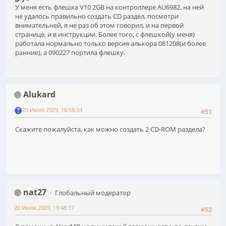
У меня есть флешка V10 2GB на контроллере AU6982, на ней
не удалось правильно создать CD раздел, посмотри
внимательней, я не раз об этом говорил, и на первой
странице, и в инструкции. Более того, с флешкой(у меня)
работала нормально только версия алькора 081208(и более
ранние), а 090227 портила флешку.
Alukard
20 Июля 2009, 16:58:34
#51
Скажите пожалуйста, как можно создать 2 CD-ROM раздела?
nat27
Глобальный модератор
20 Июля 2009, 19:48:17
#52