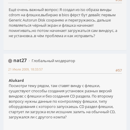
Ещё очень важный вопрос: Я создал из iso образа винды
cdrom на флэшке,выбираю в bios фёрст бут девайс первым
Generic Autorun Disk сохраняю и перегружаюсь, дальше
появляеться чёрный экран и флэшка начинает
помигивать,но потом начинает загружаться сам виндоус, а
не установка..в чём проблема и как исправить?
nat27
Глобальный модератор
21 Июля 2009, 18:33:57
#57
Alukard
Посмотри тему рядом, там ставят винду с флешки,
существуют способы создания установок разных версий
виндовс с флешки и без создания CD раздела. По второму
вопросу нужны данные по контроллеру флешки, типу
оборудования с которого запускаешь CD раздел флешки,
стартует ли загрузка если исошник залить на обычный CD,
загружался ли с другого компа?