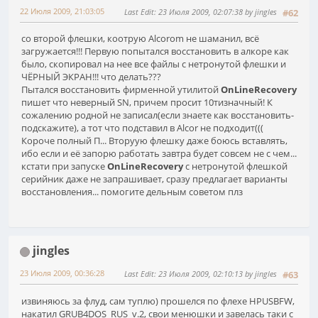
22 Июля 2009, 21:03:05
Last Edit
: 23 Июля 2009, 02:07:38 by jingles
#62
со второй флешки, коотрую Alcorom не шаманил, всё
загружается!!! Первую попытался восстановить в алкоре как
было, скопировал на нее все файлы с нетронутой флешки и
ЧЁРНЫЙ ЭКРАН!!! что делать???
Пытался восстановить фирменной утилитой
OnLineRecovery
пишет что неверный SN, причем просит 10тизначный! К
сожалению родной не записал(если знаете как восстановить-
подскажите), а тот что подставил в Alcor не подходит(((
Короче полный П... Вторуую флешку даже боюсь вставлять,
ибо если и её запорю работать завтра будет совсем не с чем...
кстати при запуске
OnLineRecovery
с нетронутой флешкой
серийник даже не запрашивает, сразу предлагает варианты
восстановления... помогите дельным советом плз
jingles
23 Июля 2009, 00:36:28
Last Edit
: 23 Июля 2009, 02:10:13 by jingles
#63
извиняюсь за флуд, сам туплю) прошелся по флехе HPUSBFW,
накатил GRUB4DOS_RUS_v.2, свои менюшки и завелась таки с