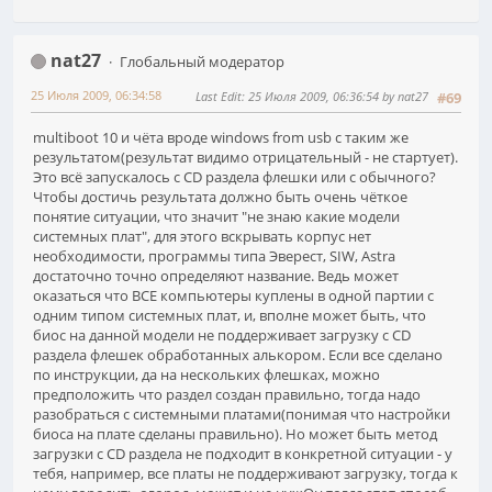
nat27
Глобальный модератор
25 Июля 2009, 06:34:58
Last Edit
: 25 Июля 2009, 06:36:54 by nat27
#69
multiboot 10 и чёта вроде windows from usb с таким же
результатом(результат видимо отрицательный - не стартует).
Это всё запускалось с CD раздела флешки или с обычного?
Чтобы достичь результата должно быть очень чёткое
понятие ситуации, что значит "не знаю какие модели
системных плат", для этого вскрывать корпус нет
необходимости, программы типа Эверест, SIW, Astra
достаточно точно определяют название. Ведь может
оказаться что ВСЕ компьютеры куплены в одной партии с
одним типом системных плат, и, вполне может быть, что
биос на данной модели не поддерживает загрузку с CD
раздела флешек обработанных алькором. Если все сделано
по инструкции, да на нескольких флешках, можно
предположить что раздел создан правильно, тогда надо
разобраться с системными платами(понимая что настройки
биоса на плате сделаны правильно). Но может быть метод
загрузки с CD раздела не подходит в конкретной ситуации - у
тебя, например, все платы не поддерживают загрузку, тогда к