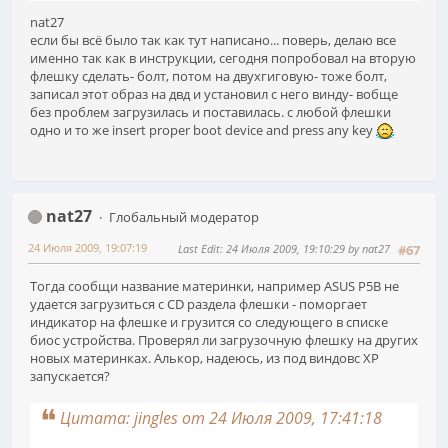
nat27
если бы всё было так как тут написано... поверь, делаю все
именно так как в инструкции, сегодня попробовал на вторую
флешку сделать- болт, потом на двухгиговую- тоже болт,
записал этот образ на двд и установил с него винду- вобще
без проблем загрузилась и поставилась. с любой флешки
одно и то же insert proper boot device and press any key
nat27
Глобальный модератор
24 Июля 2009, 19:07:19
Last Edit
: 24 Июля 2009, 19:10:29 by nat27
#67
Тогда сообщи название материнки, например ASUS P5B не
удается загрузиться с CD раздела флешки - поморгает
индикатор на флешке и грузится со следующего в списке
биос устройства. Проверял ли загрузочную флешку на других
новых материнках. Алькор, надеюсь, из под виндовс XP
запускается?
Цитата: jingles от 24 Июля 2009, 17:41:18