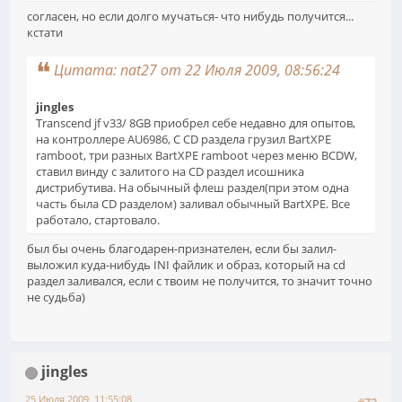
согласен, но если долго мучаться- что нибудь получится...
кстати
Цитата: nat27 от 22 Июля 2009, 08:56:24
jingles
Transcend jf v33/ 8GB приобрел себе недавно для опытов,
на контроллере AU6986, С CD раздела грузил BartXPE
ramboot, три разных BartXPE ramboot через меню BCDW,
ставил винду с залитого на CD раздел исошника
дистрибутива. На обычный флеш раздел(при этом одна
часть была CD разделом) заливал обычный BartXPE. Все
работало, стартовало.
был бы очень благодарен-признателен, если бы залил-
выложил куда-нибудь INI файлик и образ, который на cd
раздел заливался, если с твоим не получится, то значит точно
не судьба)
jingles
25 Июля 2009, 11:55:08
#72