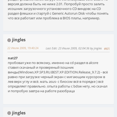
версия должна быть не ниже 2.01. Попробуй просто залить
исошник загрузочного установочного CD виндовс на CD
раздел флешки и стартуй с Generic Autorun Disk чтобы понять
что все работает или проблема в BIOS платы, например.
jingles
22 Июля 2009, 19:40:24
Last Edit
: 23 Июля 2009, 02:04:36 by jingles
#61
nat27
пробовал уже по всякому, именно на cd раздел в alcore
ставил скачаный и провереный isoшник
винды(Windows.XP.SP3.RU.BEST.XP.EDITION.Release_9.7.2) - всё
равно при загрузке черный экран с мигающим курсором в
лев верх углу и всё. мать asus- c биосом всё в порядке ) всё
определяет правильно. опыта работы с bdsw нету, но скачал
и попробую завтра на работе разобраца
jingles