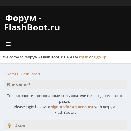
Форум -
FlashBoot.ru
Welcome to
Форум - FlashBoot.ru
. Please
log in
or
sign up
.
Форум - FlashBoot.ru
Внимание!
Только зарегистрированные пользователи имеют доступ в этот
раздел.
Please login below or
sign up for an account
with Форум -
FlashBoot.ru
Вход