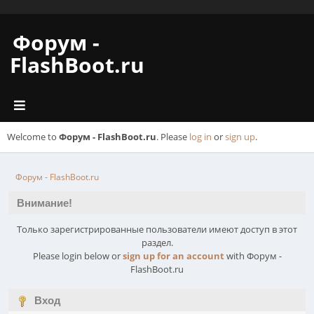
Форум -
FlashBoot.ru
Welcome to
Форум - FlashBoot.ru
. Please
log in
or
sign up
.
Форум - FlashBoot.ru
Внимание!
Только зарегистрированные пользователи имеют доступ в этот
раздел.
Please login below or
sign up for an account
with Форум -
FlashBoot.ru
Вход