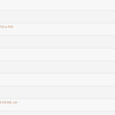
ID и PID
03-04) .rar