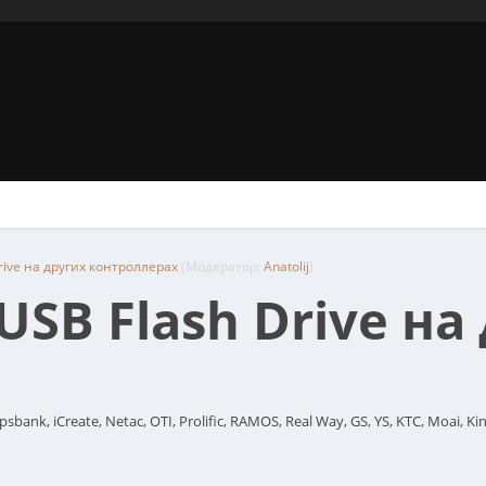
ive на других контроллерах
(Модератор:
Anatolij
)
SB Flash Drive на
 iCreate, Netac, OTI, Prolific, RAMOS, Real Way, GS, YS, KTC, Moai, KingSp