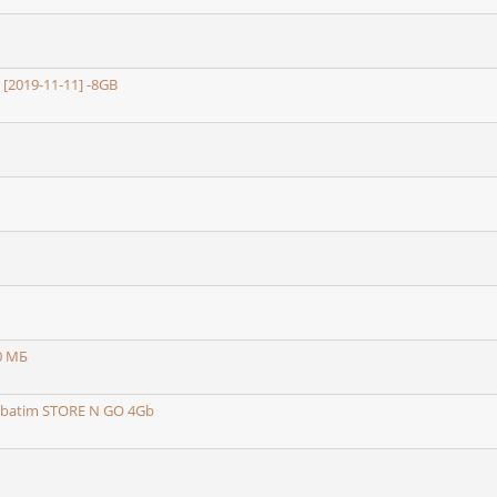
 [2019-11-11] -8GB
0 МБ
rbatim STORE N GO 4Gb