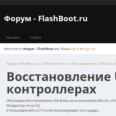
Форум - FlashBoot.ru
Начало
Поиск
Welcome to
Форум - FlashBoot.ru
. Please
log in
or
sign up
.
Форум - FlashBoot.ru
USB Flash Drive
Восстановление USB Flash Dr
►
►
Восстановление U
контроллерах
Обсуждаем восстановление USB-флэш на контроллерах JMicron, Chipsbank,
Модератор:
Anatolij
.
0 Пользователей и 27 Гостей просматривают этот раздел.