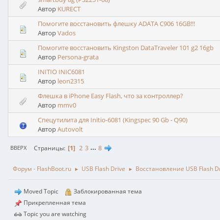
Автор
KURECT
Помогите восстановить флешку ADATA C906 16GB!!!
Автор
Vados
Помогите восстановить Kingston DataTraveler 101 g2 16gb
Автор
Persona-grata
INITIO INIC6081
Автор
leon2315
Флешка в iPhone Easy Flash, что за контроллер?
Автор
mmv0
Спецутилита для Initio-6081 (Kingspec 90 Gb - Q90)
Автор
Autovolt
1
2
3
...
8
Страницы
ВВЕРХ
Форум - FlashBoot.ru
USB Flash Drive
Восстановление USB Flash Dr
►
►
Moved Topic
Заблокированная тема
Прикрепленная тема
Topic you are watching