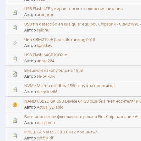
USB Flash 4ГБ умирает после отключения питания
Автор
aronaron
USB sin detección en cualquier equipo , ChipsBnk - CBM2199E -
Автор
selohu
Чип CBM2199E Code file missing 0018
Автор
kanklaw
USB Flash 64GB KIOXIA
Автор
anata224
Внешний накопитель на 16TB
Автор
Иночкин
NVMe Micron mtfdhba256tck нужна прошивка
Автор
deepline86
NAND USB2DISK USB Device 64 GB ошибка "нет носителя" и 
Автор
ActuallyDiablo
Восстановление флешки контроллер FirstChip название Ve
Автор
dalailama
ФЛЕШКА Netac USB 3.0 как прошить?
Автор
cdthlkjdf