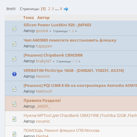
1
2
3
...
8
Страницы
ВНИЗ
Тема
/
Автор
Silicon Power LuxMini 920 - JMF603
Автор
ipostal
1
2
Страницы
Чип A603865 помогите восстановить флешку
Автор
happpen
[Решено] Chipsbank CBM2098
Автор
brakylaT
1
2
Страницы
VERBATIM PinStripe 16GB - [DM8261, YS8231, AX216]
Автор
Nexiom
[Решено] PQI U368 8 Gb на контроллерах Asmedia ASM1
Автор
Nekhoch
Правила Раздела!
Автор
_ANDY_
Нужна MPTool для ChipsBank CBM2199E (Toshiba 32GB ,Flash
Автор
vovanis
ПОМОЩЬ, Ремонт флешки СПб/Москва
Автор
Fleshi4