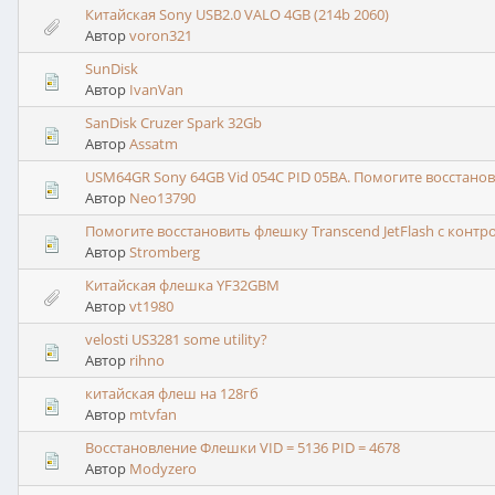
Китайская Sony USB2.0 VALO 4GB (214b 2060)
Автор
voron321
SunDisk
Автор
IvanVan
SanDisk Cruzer Spark 32Gb
Автор
Assatm
USM64GR Sony 64GB Vid 054C PID 05BA. Помогите восстанов
Автор
Neo13790
Помогите восстановить флешку Transcend JetFlash с контро
Автор
Stromberg
Китайская флешка YF32GBM
Автор
vt1980
velosti US3281 some utility?
Автор
rihno
китайская флеш на 128гб
Автор
mtvfan
Восстановление Флешки VID = 5136 PID = 4678
Автор
Modyzero