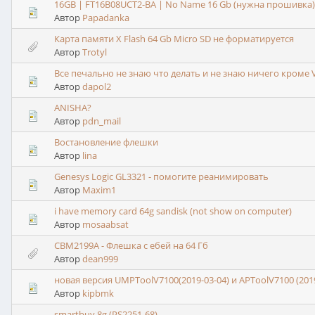
16GB | FT16B08UCT2-BA | No Name 16 Gb (нужна прошивка)
Автор
Papadanka
Карта памяти X Flash 64 Gb Micro SD не форматируется
Автор
Trotyl
Все печально не знаю что делать и не знаю ничего кроме V
Автор
dapol2
ANISHA?
Автор
pdn_mail
Востановление флешки
Автор
lina
Genesys Logic GL3321 - помогите реанимировать
Автор
Maxim1
i have memory card 64g sandisk (not show on computer)
Автор
mosaabsat
CBM2199A - Флешка с ебей на 64 Гб
Автор
dean999
новая версия UMPToolV7100(2019-03-04) и APToolV7100 (2019-
Автор
kipbmk
smartbuy 8g (PS2251-68)