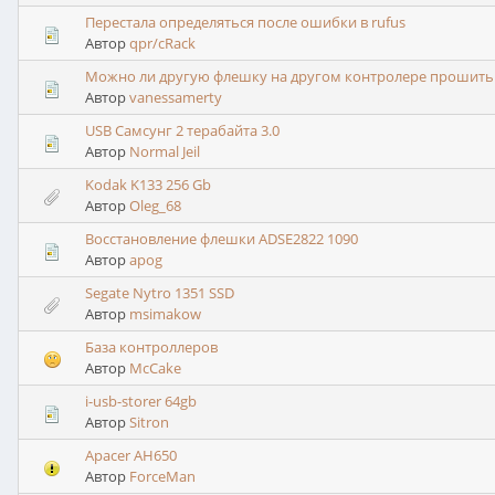
Перестала определяться после ошибки в rufus
Автор
qpr/cRack
Можно ли другую флешку на другом контролере прошить 
Автор
vanessamerty
USB Самсунг 2 терабайта 3.0
Автор
Normal Jeil
Kodak K133 256 Gb
Автор
Oleg_68
Восстановление флешки ADSE2822 1090
Автор
apog
Segate Nytro 1351 SSD
Автор
msimakow
База контроллеров
Автор
McCake
i-usb-storer 64gb
Автор
Sitron
Apacer AH650
Автор
ForceMan