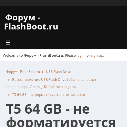
Форум -
FlashBoot.ru
Welcome to
Форум - FlashBoot.ru
. Please
log in
or
sign up
.
Форум - FlashBoot.ru
USB Flash Drive
►
Восстановление USB Flash Drive (общие вопросы)
►
(Модераторы:
Anatolij
,
Ksanderash
,
tagaraz
)
T5 64 GB - не форматируется и не читается
►
T5 64 GB - не
форматируется