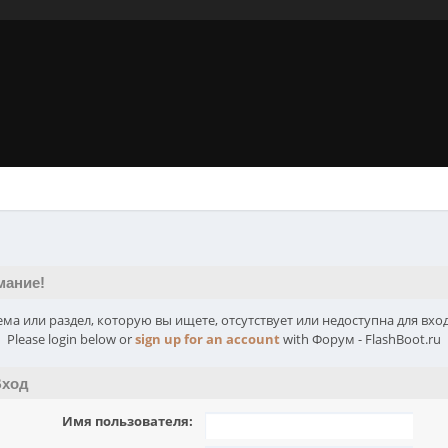
мание!
ема или раздел, которую вы ищете, отсутствует или недоступна для вход
Please login below or
sign up for an account
with Форум - FlashBoot.ru
ход
Имя пользователя: