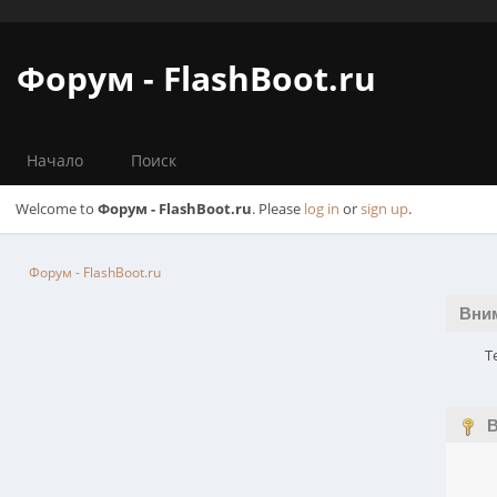
Форум - FlashBoot.ru
Начало
Поиск
Welcome to
Форум - FlashBoot.ru
. Please
log in
or
sign up
.
Форум - FlashBoot.ru
Вни
Т
В