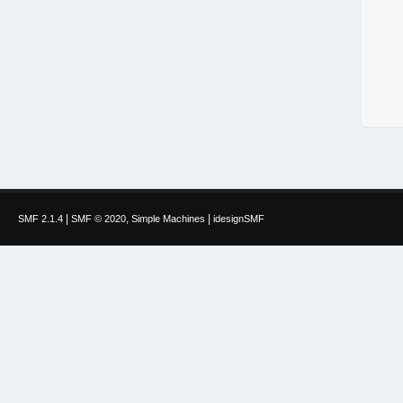
|
,
|
SMF 2.1.4
SMF © 2020
Simple Machines
idesignSMF