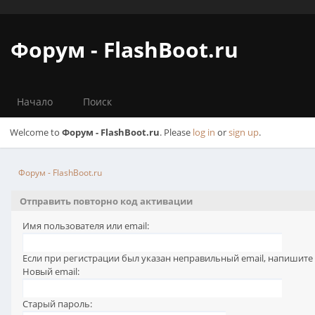
Форум - FlashBoot.ru
Начало
Поиск
Welcome to
Форум - FlashBoot.ru
. Please
log in
or
sign up
.
Форум - FlashBoot.ru
Отправить повторно код активации
Имя пользователя или email:
Если при регистрации был указан неправильный email, напишите
Новый email:
Старый пароль: