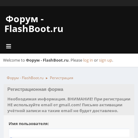
Форум -
FlashBoot.ru
Welcome to
Форум - FlashBoot.ru
. Please
log in
or
sign up
.
Форум - FlashBoot.ru
Регистрация
►
Регистрационная форма
Необходимая информация. ВНИМАНИЕ! При регистрации
НЕ используйте email от gmail.com! Письмо активации
учётной записи на такие email не будет доставлено.
Имя пользователя: