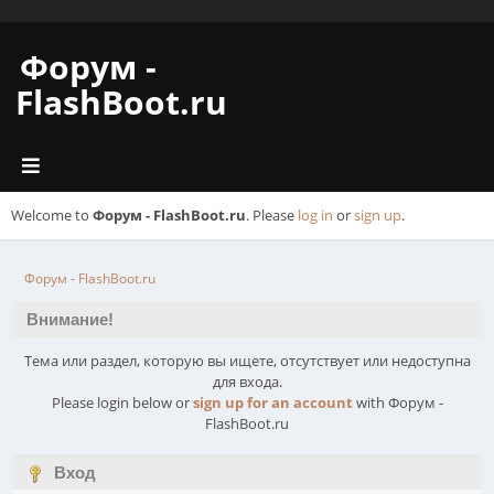
Форум -
FlashBoot.ru
Welcome to
Форум - FlashBoot.ru
. Please
log in
or
sign up
.
Форум - FlashBoot.ru
Внимание!
Тема или раздел, которую вы ищете, отсутствует или недоступна
для входа.
Please login below or
sign up for an account
with Форум -
FlashBoot.ru
Вход