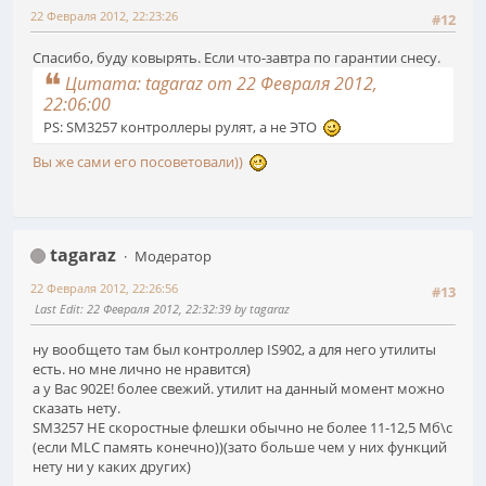
22 Февраля 2012, 22:23:26
#12
Спасибо, буду ковырять. Если что-завтра по гарантии снесу.
Цитата: tagaraz от 22 Февраля 2012,
22:06:00
PS: SM3257 контроллеры рулят, а не ЭТО
Вы же сами его посоветовали))
tagaraz
Модератор
22 Февраля 2012, 22:26:56
#13
Last Edit
: 22 Февраля 2012, 22:32:39 by tagaraz
ну вообщето там был контроллер IS902, а для него утилиты
есть. но мне лично не нравится)
а у Вас 902E! более свежий. утилит на данный момент можно
сказать нету.
SM3257 НЕ скоростные флешки обычно не более 11-12,5 Мб\с
(если MLC память конечно))(зато больше чем у них функций
нету ни у каких других)