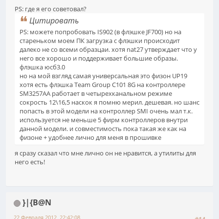
PS: где я его советовал?
Цитировать
PS: можете попробовать IS902 (в флэшке JF700) но на
стареньком моем ПК загрузка с флэшки происходит
далеко не со всеми образцаи. хотя nat27 утверждает что у
него все хорошо и поддерживает большие образы.
флэшка юсб3.0
но на мой взгляд самая универсальная это физон UP19
хотя есть флэшка Team Group C101 8G на контроллере
SM3257AA работает в четырехканальном режиме
сокрость 12\16,5 наскок я помню мерил. дешевая. но шанс
попасть в этой модели на контроллер SMI очень мал т.к.
используется не меньше 5 фирм контроллеров внутри
данной модели. и совместимость пока такая же как на
физоне + удобнее лично для меня в прошивке
я сразу сказал что мне лично он не нравится, а утилиты для
него есть!
}|{B@N
22 Февраля 2012, 22:42:08