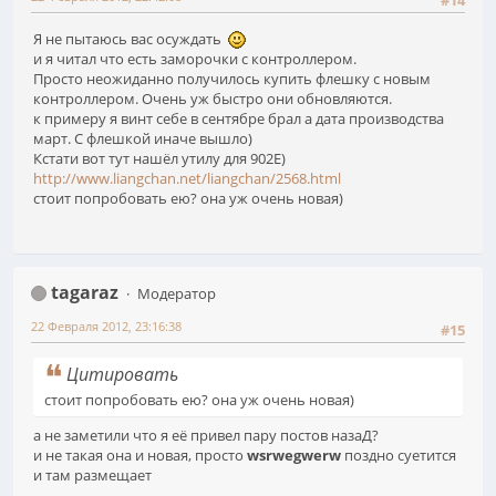
#14
Я не пытаюсь вас осуждать
и я читал что есть заморочки с контроллером.
Просто неожиданно получилось купить флешку с новым
контроллером. Очень уж быстро они обновляются.
к примеру я винт себе в сентябре брал а дата производства
март. С флешкой иначе вышло)
Кстати вот тут нашёл утилу для 902Е)
http://www.liangchan.net/liangchan/2568.html
стоит попробовать ею? она уж очень новая)
tagaraz
Модератор
22 Февраля 2012, 23:16:38
#15
Цитировать
стоит попробовать ею? она уж очень новая)
а не заметили что я её привел пару постов назаД?
и не такая она и новая, просто
wsrwegwerw
поздно суетится
и там размещает