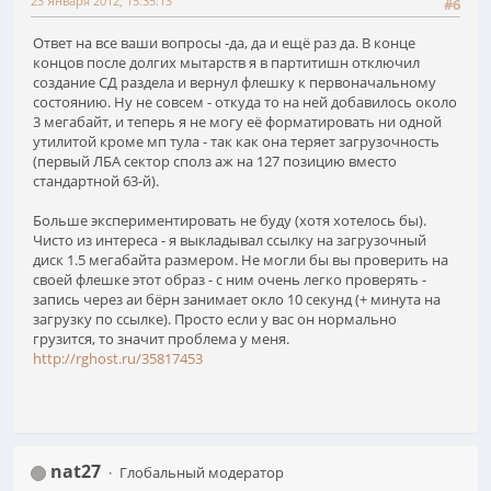
23 Января 2012, 15:35:13
#6
Ответ на все ваши вопросы -да, да и ещё раз да. В конце
концов после долгих мытарств я в партитишн отключил
создание СД раздела и вернул флешку к первоначальному
состоянию. Ну не совсем - откуда то на ней добавилось около
3 мегабайт, и теперь я не могу её форматировать ни одной
утилитой кроме мп тула - так как она теряет загрузочность
(первый ЛБА сектор сполз аж на 127 позицию вместо
стандартной 63-й).
Больше экспериментировать не буду (хотя хотелось бы).
Чисто из интереса - я выкладывал ссылку на загрузочный
диск 1.5 мегабайта размером. Не могли бы вы проверить на
своей флешке этот образ - с ним очень легко проверять -
запись через аи бёрн занимает окло 10 секунд (+ минута на
загрузку по ссылке). Просто если у вас он нормально
грузится, то значит проблема у меня.
http://rghost.ru/35817453
nat27
Глобальный модератор