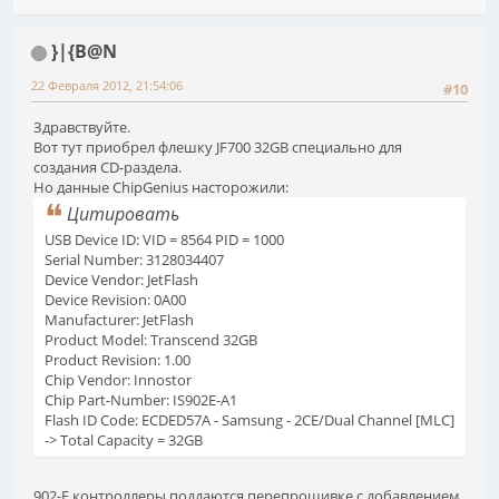
}|{B@N
22 Февраля 2012, 21:54:06
#10
Здравствуйте.
Вот тут приобрел флешку JF700 32GB специально для
создания CD-раздела.
Но данные ChipGenius насторожили:
Цитировать
USB Device ID: VID = 8564 PID = 1000
Serial Number: 3128034407
Device Vendor: JetFlash
Device Revision: 0A00
Manufacturer: JetFlash
Product Model: Transcend 32GB
Product Revision: 1.00
Chip Vendor: Innostor
Chip Part-Number: IS902E-A1
Flash ID Code: ECDED57A - Samsung - 2CE/Dual Channel [MLC]
-> Total Capacity = 32GB
902-Е контроллеры поддаются перепрошивке с добавлением