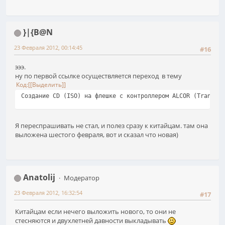
}|{B@N
23 Февраля 2012, 00:14:45
#16
эээ.
ну по первой ссылке осуществляется переход в тему
Код
[Выделить]
Создание CD (ISO) на флешке с контроллером ALCOR (Transcen
Я переспрашивать не стал, и полез сразу к китайцам. там она
выложена шестого февраля, вот и сказал что новая)
Anatolij
Модератор
23 Февраля 2012, 16:32:54
#17
Китайцам если нечего выложить нового, то они не
стесняются и двухлетней давности выкладывать