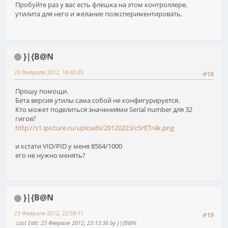
Пробуйте раз у вас есть флешка на этом контроллере,
утилита для него и желание поэкспериментировать.
}|{B@N
23 Февраля 2012, 18:45:25
#18
Прошу помощи.
Бета версия утилы сама собой не конфигурируется.
Кто может поделиться значениями Serial number для 32
гигов?
http://s1.ipicture.ru/uploads/20120223/cSrETr4k.png
и кстати VID/PID у меня 8564/1000
его не нужно менять?
}|{B@N
23 Февраля 2012, 22:58:11
#19
Last Edit
: 23 Февраля 2012, 23:13:36 by }|{B@N