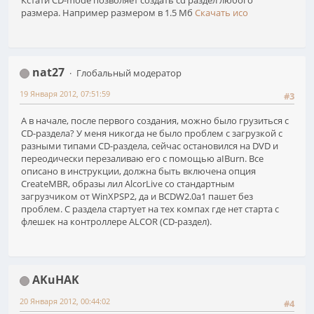
Кстати СD-mode позволяет создать cd раздел любого
размера. Например размером в 1.5 Мб
Скачать исо
nat27
Глобальный модератор
19 Января 2012, 07:51:59
#3
А в начале, после первого создания, можно было грузиться с
CD-раздела? У меня никогда не было проблем с загрузкой с
разными типами CD-раздела, сейчас остановился на DVD и
переодически перезаливаю его с помощью aIBurn. Все
описано в инструкции, должна быть включена опция
CreateMBR, образы лил AlcorLive со стандартным
загрузчиком от WinXPSP2, да и BCDW2.0a1 пашет без
проблем. С раздела стартует на тех компах где нет старта с
флешек на контроллере ALCOR (CD-раздел).
AKuHAK
20 Января 2012, 00:44:02
#4