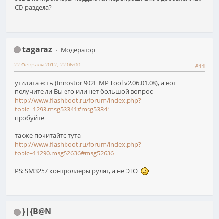
CD-раздела?
tagaraz
Модератор
22 Февраля 2012, 22:06:00
#11
утилита есть (Innostor 902E MP Tool v2.06.01.08), а вот
получите ли Вы его или нет большой вопрос
http://www.flashboot.ru/forum/index.php?
topic=1293.msg53341#msg53341
пробуйте
также почитайте тута
http://www.flashboot.ru/forum/index.php?
topic=11290.msg52636#msg52636
PS: SM3257 контроллеры рулят, а не ЭТО
}|{B@N