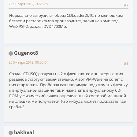
23 Января 2012, 16:28:09
#7
Нормально загрузился образ CDLoader2k10, по менюшкам
бегает и рестарт компа производится, залил на комп под
WinXPSP2, раздел DVD4700Mb.
Gugenot8
25 Января 2012, 00:55:01
#8
Создал CD(ISO) разделы на 2-х флешках. компьютеры с этих
разделов стартуют замечательно. А вот VM-Ware не хочет с
них стартовать. Пробовал как напрямую подключать флешку
к виртуальной машине так и назначать виртуальному CD-
ROM-у физический сидюк определенный хостовой машиной
на флешке. Не получается. Кто нибудь может подсказать где
грабли?
bakhval