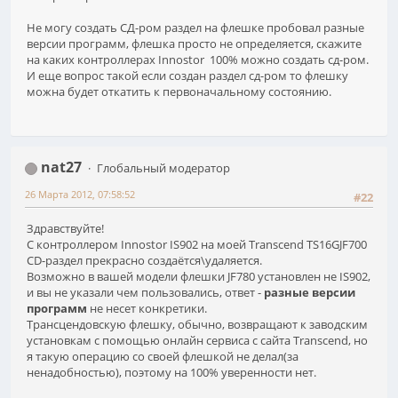
Не могу создать СД-ром раздел на флешке пробовал разные
версии программ, флешка просто не определяется, скажите
на каких контроллерах Innostor 100% можно создать сд-ром.
И еще вопрос такой если создан раздел сд-ром то флешку
можна будет откатить к первоначальному состоянию.
nat27
Глобальный модератор
26 Марта 2012, 07:58:52
#22
Здравствуйте!
С контроллером Innostor IS902 на моей Transcend TS16GJF700
CD-раздел прекрасно создаётся\удаляется.
Возможно в вашей модели флешки JF780 установлен не IS902,
и вы не указали чем пользовались, ответ -
разные версии
программ
не несет конкретики.
Трансцендовскую флешку, обычно, возвращают к заводским
установкам с помощью онлайн сервиса с сайта Transcend, но
я такую операцию со своей флешкой не делал(за
ненадобностью), поэтому на 100% уверенности нет.