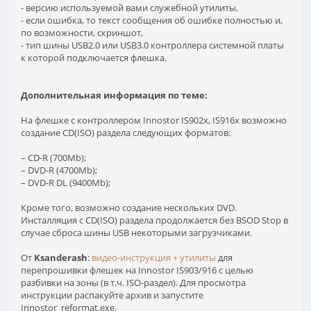
- версию используемой вами служебной утилиты,
- если ошибка, то текст сообщения об ошибке полностью и,
по возможности, скриншот,
- тип шины USB2.0 или USB3.0 контроллера системной платы
к которой подключается флешка.
Дополнительная информация по теме:
На флешке с контроллером Innostor IS902x, IS916x возможно
создание CD(ISO) раздела следующих форматов:
– CD-R (700Mb);
– DVD-R (4700Mb);
– DVD-R DL (9400Mb);
Кроме того, возможно создание нескольких DVD.
Инсталляция с CD(ISO) раздела продолжается без BSOD Stop в
случае сброса шины USB некоторыми загрузчиками.
От
Ksanderash
:
видео-инструкция + утилиты
для
перепрошивки флешек на Innostor IS903/916 с целью
разбивки на зоны (в т.ч. ISO-раздел). Для просмотра
инструкции распакуйте архив и запустите
Innostor_reformat.exe.