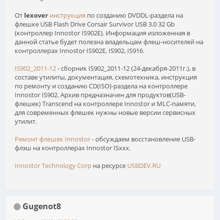
От
lexover
инструкция
по созданию DVDDL-раздела на
флешке USB Flash Drive Corsair Survivor USB 3.0 32 Gb
(контроллер Innostor IS902E). Информация изложенная в
данной статье будет полезна владельцам флеш-носителей на
контроллерах Innostor IS902E, IS902, IS916.
IS902_2011-12
- сборник IS902_2011-12 (24-декабря-2011г.), в
составе утилиты, документация, схемотехника, инструкция
по ремонту и созданию CD(ISO)-раздела на контроллере
Innostor IS902. Архив предназначен для продуктов(USB-
флешек) Transcend на контроллере Innostor и MLC-памяти,
для современных флешек нужны новые версии сервисных
утилит.
Ремонт флешек Innostor
- обсуждаем восстановление USB-
флэш на контроллерах Innostor ISxxx.
Innostor Technology Corp
на ресурсе
USBDEV.RU
Gugenot8