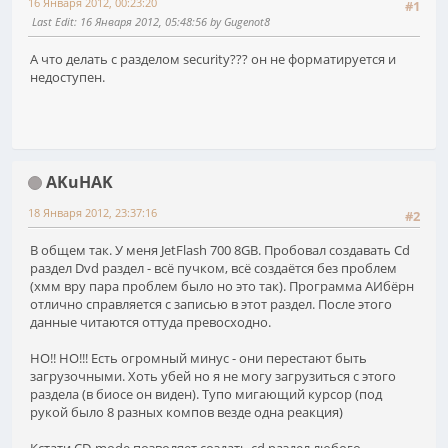
16 Января 2012, 00:23:20
#1
Last Edit
: 16 Января 2012, 05:48:56 by Gugenot8
А что делать с разделом security??? он не форматируется и
недоступен.
AKuHAK
18 Января 2012, 23:37:16
#2
В общем так. У меня JetFlash 700 8GB. Пробовал создавать Cd
раздел Dvd раздел - всё пучком, всё создаётся без проблем
(хмм вру пара проблем было но это так). Программа АИбёрн
отлично справляется с записью в этот раздел. После этого
данные читаются оттуда превосходно.
НО!! НО!!! Есть огромный минус - они перестают быть
загрузочными. Хоть убей но я не могу загрузиться с этого
раздела (в биосе он виден). Тупо мигающий курсор (под
рукой было 8 разных компов везде одна реакция)