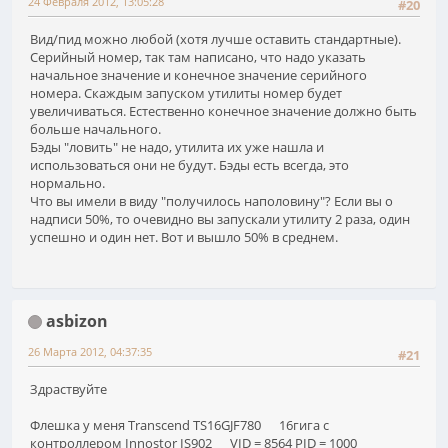
24 Февраля 2012, 13:05:28
#20
Вид/пид можно любой (хотя лучше оставить стандартные).
Серийный номер, так там написано, что надо указать
начальное значение и конечное значение серийного
номера. Скаждым запуском утилиты номер будет
увеличиваться. Естественно конечное значение должно быть
больше начального.
Бэды "ловить" не надо, утилита их уже нашла и
использоваться они не будут. Бэды есть всегда, это
нормально.
Что вы имели в виду "получилось наполовину"? Если вы о
надписи 50%, то очевидно вы запускали утилиту 2 раза, один
успешно и один нет. Вот и вышло 50% в среднем.
asbizon
26 Марта 2012, 04:37:35
#21
Здраствуйте
Флешка у меня Transcend TS16GJF780 16гига с
контроллером Innostor IS902 VID = 8564 PID = 1000