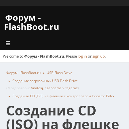
Форум -
FlashBoot.ru
Welcome to
Форум - FlashBoot.ru
. Please
log in
or
sign up
.
Форум - FlashBoot.ru
USB Flash Drive
►
Создание загрузочных USB Flash Drive
►
(Модераторы:
Anatolij
,
Ksanderash
,
tagaraz
)
Создание CD (ISO) на флешке с контроллером Innostor IS9xx
►
Создание CD
(ISO) на флешке