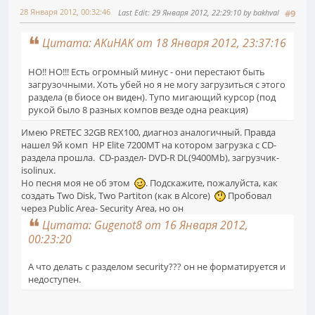
28 Января 2012, 00:32:46
Last Edit
: 29 Января 2012, 22:29:10 by bakhval
#9
Цитата: AKuHAK от 18 Января 2012, 23:37:16
НО!! НО!!! Есть огромный минус - они перестают быть
загрузочными. Хоть убей но я не могу загрузиться с этого
раздела (в биосе он виден). Тупо мигающий курсор (под
рукой было 8 разных компов везде одна реакция)
Имею PRETEC 32GB REX100, диагноз аналогичный. Правда
нашел 9й комп HP Elite 7200MT на котором загрузка c CD-
раздела прошла. CD-раздел- DVD-R DL(9400Mb), загрузчик-
isolinux.
Но песня моя не об этом
. Подскажите, пожалуйста, как
создать Two Disk, Two Partiton (как в Alcore)
Пробовал
через Public Area- Security Area, но он
Цитата: Gugenot8 от 16 Января 2012,
00:23:20
А что делать с разделом security??? он не форматируется и
недоступен.