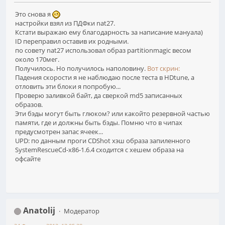
Это снова я
настройки взял из ПДФки nat27.
Кстати выражаю ему благодарность за написание мануала)
ID переправил оставив их родными.
по совету nat27 использовал образ partitionmagic весом
около 170мег.
Получилось. Но получилось наполовину.
Вот скрин:
Падения скорости я не наблюдаю после теста в HDtune, а
отловить эти блоки я попробую...
Проверю заливкой байт, да сверкой md5 записанных
образов.
Эти бэды могут быть глюком? или какойто резервной частью
памяти, где и должны быть бэды. Помню что в чипах
предусмотрен запас ячеек...
UPD: по данным проги CDShot хэш образа запиленного
SystemRescueCd-x86-1.6.4 сходится с хешем образа на
офсайте
Anatolij
Модератор