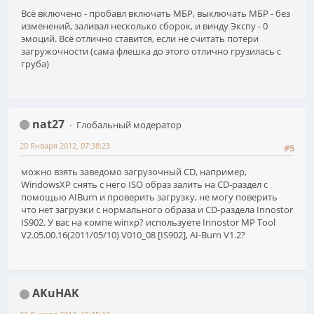
Всё включено - пробавл включать МБР, выключать МБР - без
изменений, заливал несколько сборок, и винду Экспу - 0
эмоций. Всё отлично ставится, если не считать потери
загружочности (сама флешка до этого отлично грузилась с
груба)
nat27
Глобальный модератор
20 Января 2012, 07:38:23
#5
можно взять заведомо загрузочный CD, например,
WindowsXP снять с него ISO образ залить на CD-раздел с
помощью AIBurn и проверить загрузку, не могу поверить
что нет загрузки с нормального образа и CD-раздела Innostor
IS902. У вас на компе winxp? используете Innostor MP Tool
V2.05.00.16(2011/05/10) V010_08 [IS902], AI-Burn V1.2?
AKuHAK