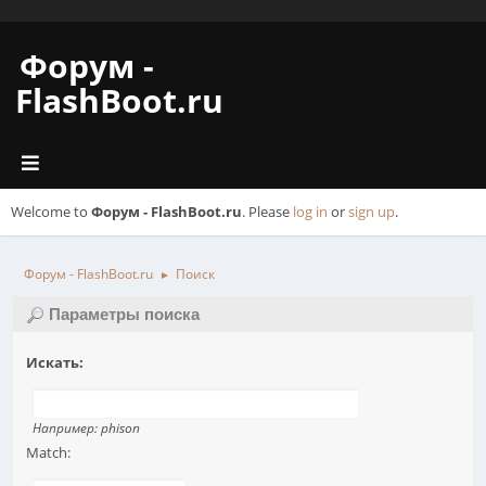
Форум -
FlashBoot.ru
Welcome to
Форум - FlashBoot.ru
. Please
log in
or
sign up
.
Форум - FlashBoot.ru
Поиск
►
Параметры поиска
Искать:
Например:
phison
Match: