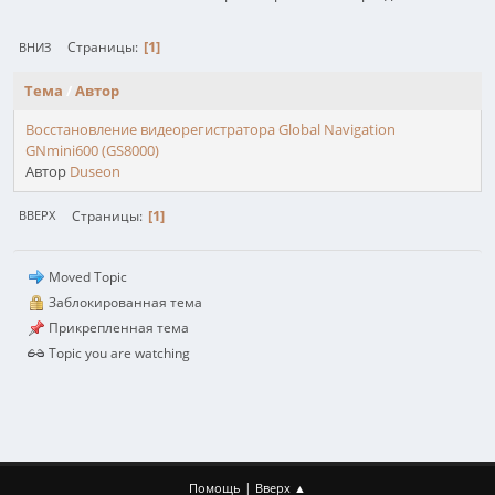
1
Страницы
ВНИЗ
Тема
/
Автор
Восстановление видеорегистратора Global Navigation
GNmini600 (GS8000)
Автор
Duseon
1
Страницы
ВВЕРХ
Moved Topic
Заблокированная тема
Прикрепленная тема
Topic you are watching
|
Помощь
Вверх ▲