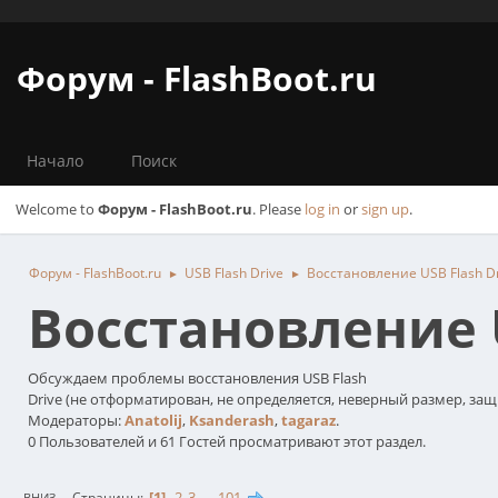
Форум - FlashBoot.ru
Начало
Поиск
Welcome to
Форум - FlashBoot.ru
. Please
log in
or
sign up
.
Форум - FlashBoot.ru
USB Flash Drive
Восстановление USB Flash D
►
►
Восстановление U
Обсуждаем проблемы восстановления USB Flash
Drive (не отформатирован, не определяется, неверный размер, за
Модераторы:
Anatolij
,
Ksanderash
,
tagaraz
.
0 Пользователей и 61 Гостей просматривают этот раздел.
1
2
3
...
101
Страницы
ВНИЗ