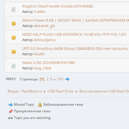
Kingston DataTraveler Exodia (DTX/64GB)
Автор
TuMko
Silicon Power 8 GB | SM3257 ENAA | SanDisk SDTNPMAHEM-
Автор
alexandr_glz
NEED HELP FLASH USB VENDORCO 16 GB VID: FFFF PID: 1201
Автор
dzboudjema
UFD 3.0 Smartbuy 64GB Glossy (SB64GBGS-DG)-чем прошит
Автор
Noath
Netac u182 VID=0DD8 PID=3B0
Автор
Serg_Clear
1
2
3
...
101
Страницы
ВВЕРХ
Форум - FlashBoot.ru
USB Flash Drive
Восстановление USB Flash D
►
►
Moved Topic
Заблокированная тема
Прикрепленная тема
Topic you are watching