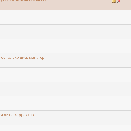
 остаться без ответа!
 ее только диск манагер.
я ли не корректно.