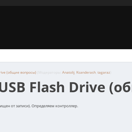
rive (общие вопросы)
(Модераторы:
Anatolij
,
Ksanderash
,
tagaraz
)
SB Flash Drive (
щищен от записи). Определяем контроллер.