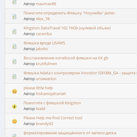
Автор
maxmax89
Помогите определить Флэшку "Ноунейм" Jaster.
Автор
Alex_78
Kingston DataTravel 102 16Gb (нулевой обьем)
Автор
caramba
Флешка вроде USAMS
Автор
jakobs
Восстановление китайской флешки на XX gb
Автор
krutifulmen
Флешка Adata c контролером Innostor IS918M_GA - защита 
Автор
ursawarion
please little help
Автор
hishamqattariah
Помогите с флешкой Kingston
Автор
Naild
Please Help me find Correct tool
Автор
brandy92
форматирование защищённого от записи диска