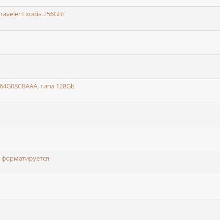
aveler Exodia 256GB?
9F64G08CBAAA, типа 128Gb
не форматируется