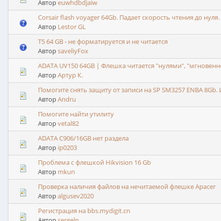
Автор
euwhdbdjaiw
Corsair flash voyager 64Gb. Падает скорость чтения до нуля.
Автор
Lestor GL
T5 64 GB - не форматируется и не читается
Автор
saveliyFox
ADATA UV150 64GB | Флешка читается "нулями", "мгновенн
Автор
Артур К.
Помогите снять защиту от записи на SP SM3257 ENBA 8Gb.
Автор
Andru
Помогите найти утилиту
Автор
vetal82
ADATA C906/16GB нет раздела
Автор
ip0203
Проблема с флешкой Hikvision 16 Gb
Автор
mkun
Проверка наличия файлов на нечитаемой флешке Apacer
Автор
algusev2020
Регистрация на bbs.mydigit.cn
Автор
sergeln