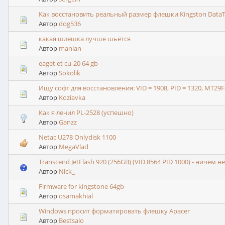
Как восстановить реальный размер флешки Kingston DataTr
Автор
dog536
какая шлешка лучше шьётся
Автор
manlan
eaget et cu-20 64 gb
Автор
Sokolik
Ищу софт для восстановления: VID = 1908, PID = 1320, MT2
Автор
Koziavka
Как я лечил PL-2528 (успешно)
Автор
Ganzz
Netac U278 Onlydisk 1100
Автор
MegaVlad
Transcend JetFlash 920 (256GB) (VID 8564 PID 1000) - ничем 
Автор
Nick_
Firmware for kingstone 64gb
Автор
osamakhial
Windows просит форматировать флешку Apacer
Автор
Bestsalo