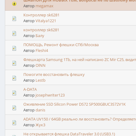
ШАБЛОН ДЛЯ НОВЫХ ТЕМ, вопросы не по шаблону могут
Автор
megamax
Контроллер sk6281
Автор
Vitalya1221
контроллер sk6281
Автор
Балу
ПОМОЩЬ, Ремонт флешки СПб/Москва
Автор
Fleshi4
Флешкарта Samsung 1Tb, на ней написано ZC Mir C25, видит
Автор
OlNN
Помогите восстановить флешку
Автор
Lestb
A-DATA
Автор
josephwriter123
Оживление SSD Silicon Power DS72 SP500GBUC3S72V1K
Автор
danis
ADATA UV150 / 64GB реально ли восстановить? Определяетс
Автор
Жук3
Не открывается флешка DataTraveler 3.0 (USB3.1)