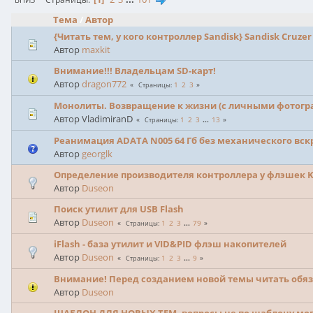
Тема
/
Автор
{Читать тем, у кого контроллер Sandisk} Sandisk Cruzer
Автор
maxkit
Внимание!!! Владельцам SD-карт!
Автор
dragon772
1
2
3
Страницы
Монолиты. Возвращение к жизни (с личными фотог
Автор VladimiranD
1
2
3
...
13
Страницы
Реанимация ADATA N005 64 Гб без механического вск
Автор
georglk
Определение производителя контроллера у флэшек K
Автор
Duseon
Поиск утилит для USB Flash
Автор
Duseon
1
2
3
...
79
Страницы
iFlash - база утилит и VID&PID флэш накопителей
Автор
Duseon
1
2
3
...
9
Страницы
Внимание! Перед созданием новой темы читать обяз
Автор
Duseon