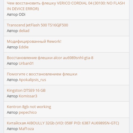
Чем восстановить флешку VERICO CORDIAL 04 (30100: NO FLASH
IN DEVICE ERROR)
Автор ODi
Transcend JetFlash 500 TS16GJF500
Автор
deliad
Модифицированный Rework!
Автор
Eddie
Восстановление флешки alcor au6989snhl-gta-8
Автор
Urban01
Помогите с восстановлением флешки
Автор
Apokalipsis_rus
Kingston DTSE9 16 GB
Автор
Komissar3
Kentron 8gb not working
Автор
pepechico
Китайская AIBOULLY 32Gb (VID: 058F PID: 6387 AU6989SN-GTC)
Автор
Maf1oza