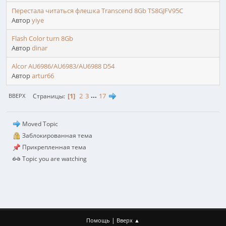
Перестала читаться флешка Transcend 8Gb TS8GJFV95C
Автор
yiye
Flash Color turn 8Gb
Автор
dinar
Alcor AU6986/AU6983/AU6988 D54
Автор
artur66
1
2
3
...
17
Страницы
ВВЕРХ
Moved Topic
Заблокированная тема
Прикрепленная тема
Topic you are watching
|
Помощь
Вверх ▲