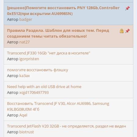
[решено]Помогите восстановить PNY 128Gb,Controller
0xE512(при вскрытии AU6998SN)
Автор
badger
Правила Раздела. Шаблон для новых тем. Перед
созданием темы читать обязательно!
Автор
nat27
Transcend JF330 16Gb "нет диска в носителе"
Автор
igorpristen
помогите восстановить флэшку
Автор
ka3ax
Need help with an old USB drive at home
Автор
xqjd1706497793
Восстановить Transcend JF V30, Alcor AU6986, Samsung
K9LBG08U0M 4Гб
Автор
Aqel
Transcend JetFlash V20 32GB - не определяется, раздел не виден
Автор
biotrust