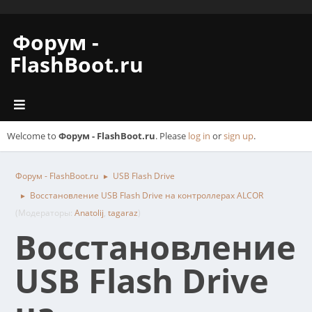
Форум -
FlashBoot.ru
Welcome to
Форум - FlashBoot.ru
. Please
log in
or
sign up
.
Форум - FlashBoot.ru
USB Flash Drive
►
Восстановление USB Flash Drive на контроллерах ALCOR
►
(Модераторы:
Anatolij
,
tagaraz
)
Восстановление
USB Flash Drive