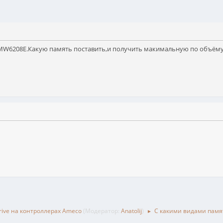
 MW6208E.Какую память поставить,и получить макимальную по объёму
rive на контроллерах Ameco
(Модератор:
Anatolij
)
С какими видами памя
►