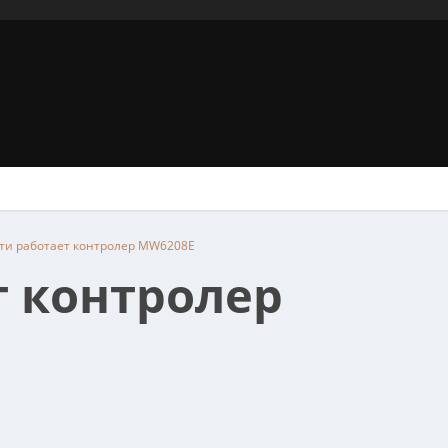
ти работает контролер MW6208E
т контролер