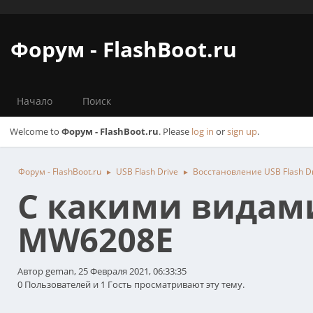
Форум - FlashBoot.ru
Начало
Поиск
Welcome to
Форум - FlashBoot.ru
. Please
log in
or
sign up
.
Форум - FlashBoot.ru
USB Flash Drive
Восстановление USB Flash D
►
►
С какими видами
MW6208E
Автор geman, 25 Февраля 2021, 06:33:35
0 Пользователей и 1 Гость просматривают эту тему.