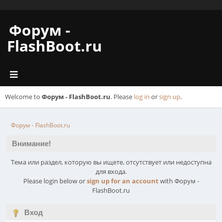
Форум -
FlashBoot.ru
Welcome to
Форум - FlashBoot.ru
. Please
log in
or
sign up
.
Форум - FlashBoot.ru
Внимание!
Тема или раздел, которую вы ищете, отсутствует или недоступна
для входа.
Please login below or
sign up for an account
with Форум -
FlashBoot.ru
Вход